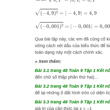
(
−
4
,
9
)
2
=
|
−
4
,
9
|
=
4
,
9
(
−
0
,
001
)
2
=
|
−
0
,
001
|
=
0
,
001
Qua bài tập này, các em đã củng cố k
vững cách xét dấu của biểu thức để bỏ 
toán dạng này một cách chính xác.
» Xem thêm:
Bài 3.1 trang 48 Toán 9 Tập 1 Kết nố
đến chữ số thập phân thứ hai)...
Bài 3.2 trang 48 Toán 9 Tập 1 Kết nố
để lại những ô đất hình tròn có diện t
Bài 3.3 trang 48 Toán 9 Tập 1 Kết nố
giá trị của căn thức tại x = –1