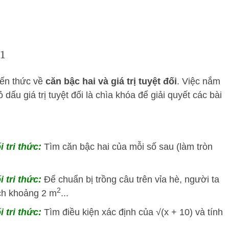
iến thức về
căn bậc hai và giá trị tuyệt đối
. Việc nắm
dấu giá trị tuyệt đối là chìa khóa để giải quyết các bài
i tri thức:
Tìm căn bậc hai của mỗi số sau (làm tròn
i tri thức:
Để chuẩn bị trồng câu trên vỉa hè, người ta
2
ích khoảng 2 m
...
i tri thức:
Tìm điều kiện xác định của √(x + 10) và tính