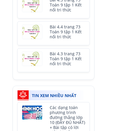
Bài 4.5 trang 73
Toán 9 tập 1 Kết
nối tri thức
Bài 4.4 trang 73
Toán 9 tập 1 Kết
nối tri thức
Bài 4.3 trang 73
Toán 9 tập 1 Kết
nối tri thức
TIN XEM NHIỀU NHẤT
Các dạng toán
phương trình
đường thẳng lớp
10 (ĐẦY ĐỦ NHẤT)
+ Bài tập có lời