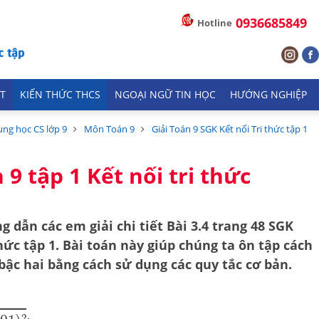
0936685849
Hotline
T
KIẾN THỨC THCS
NGOẠI NGỮ TIN HỌC
HƯỚNG NGHIỆP
ung học CS lớp 9
Môn Toán 9
Giải Toán 9 SGK Kết nối Tri thức tập 1
 9 tập 1 Kết nối tri thức
g dẫn các em giải chi tiết
Bài 3.4 trang 48 SGK
thức tập 1
. Bài toán này giúp chúng ta ôn tập cách
 bậc hai
bằng cách sử dụng các quy tắc cơ bản.
)
2
;