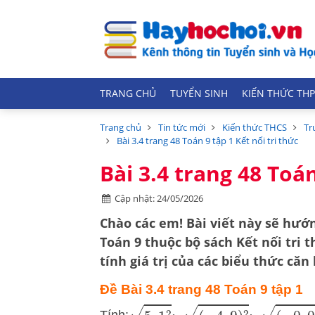
TRANG CHỦ
TUYỂN SINH
KIẾN THỨC THP
Trang chủ
Tin tức mới
Kiến thức THCS
Tr
Bài 3.4 trang 48 Toán 9 tập 1 Kết nối tri thức
Bài 3.4 trang 48 Toán
Cập nhật: 24/05/2026
Chào các em! Bài viết này sẽ hướn
Toán 9
thuộc bộ sách
Kết nối tri 
tính giá trị của các biểu thức căn
Đề Bài 3.4 trang 48 Toán 9 tập 1
5
,
1
2
;
(
−
4
,
9
)
2
;
(
−
0
,
001
Tính: