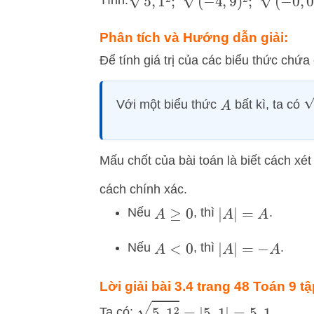
Phân tích và Hướng dẫn giải:
Để tính giá trị của các biểu thức chứ
A
Với một biểu thức
bất kì, ta có
A
Mấu chốt của bài toán là biết cách xé
cách chính xác.
Nếu
, thì
.
A
≥
0
|
A
|
=
A
Nếu
, thì
.
A
<
0
|
A
|
=
−
A
Lời giải bài 3.4 trang 48 Toán 9 tậ
5
,
1
2
=
|
5
,
1
|
=
5
,
1
Ta có: