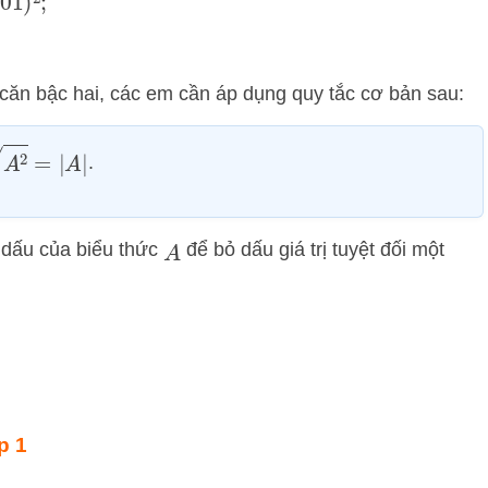
a căn bậc hai, các em cần áp dụng quy tắc cơ bản sau:
2
=
|
A
|
.
t dấu của biểu thức
để bỏ dấu giá trị tuyệt đối một
A
p 1