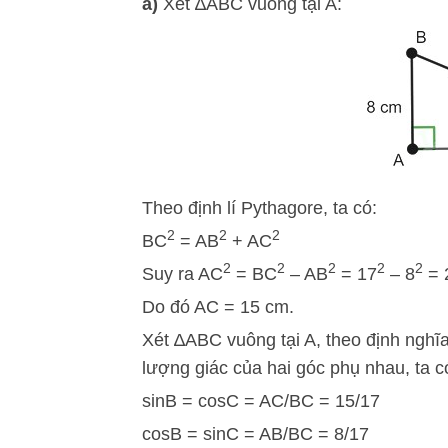
a)
Xét ∆ABC vuông tại A:
Theo định lí Pythagore, ta có:
2
2
2
BC
= AB
+ AC
2
2
2
2
2
Suy ra AC
= BC
– AB
= 17
– 8
= 
Do đó AC = 15 cm.
Xét ∆ABC vuông tại A, theo định nghĩa t
lượng giác của hai góc phụ nhau, ta c
sinB = cosC = AC/BC = 15/17
cosB = sinC = AB/BC = 8/17