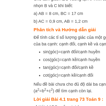
nhọn B và C khi biết:
a) AB = 8 cm, BC = 17 cm
b) AC = 0,9 cm, AB = 1,2 cm
Phân tích và Hướng dẫn giải
Để tính các tỉ số lượng giác của một 
của ba cạnh: cạnh đối, cạnh kề và cạ
sin
(
gó
c
)
=
cạnh
đố
i
​/cạnh huyền
cos
(
gó
c
)
=
cạnh kề/cạnh huyền
tan
(
gó
c
)
=
cạnh đối/
cạnh kề
cot
(
gó
c
)
=
cạnh kề/cạnh đối
Nếu đề bài chưa cho đủ độ dài ba cạ
2
2
2
(
a
=
b
+
c
) để tìm cạnh còn lại.
Lời giải Bài 4.1 trang 73 Toán 9 :