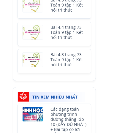
Bài 4.5 trang 73
Toán 9 tập 1 Kết
nối tri thức
Bài 4.4 trang 73
Toán 9 tập 1 Kết
nối tri thức
Bài 4.3 trang 73
Toán 9 tập 1 Kết
nối tri thức
TIN XEM NHIỀU NHẤT
Các dạng toán
phương trình
đường thẳng lớp
10 (ĐẦY ĐỦ NHẤT)
+ Bài tập có lời