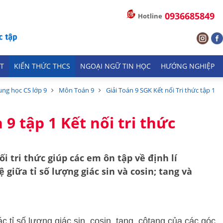
0936685849
Hotline
T
KIẾN THỨC THCS
NGOẠI NGỮ TIN HỌC
HƯỚNG NGHIỆP
ung học CS lớp 9
Môn Toán 9
Giải Toán 9 SGK Kết nối Tri thức tập 1
 9 tập 1 Kết nối tri thức
ối tri thức
giúp các em ôn tập về định lí
 giữa tỉ số lượng giác sin và cosin; tang và
 tỉ số lượng giác sin, cosin, tang, côtang của các góc