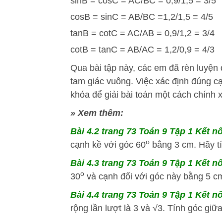
sinB = cosC = AC/BC = 0,9/1,5 = 3/5
cosB = sinC = AB/BC =1,2/1,5 = 4/5
tanB = cotC = AC/AB = 0,9/1,2 = 3/4
cotB = tanC = AB/AC = 1,2/0,9 = 4/3
Qua bài tập này, các em đã rèn luyện 
tam giác vuông. Việc xác định đúng c
khóa để giải bài toán một cách chính 
» Xem thêm:
Bài 4.2
trang 73 Toán 9 Tập 1 Kết nố
o
cạnh kề với góc 60
bằng 3 cm. Hãy tí
Bài 4.3
trang 73 Toán 9 Tập 1 Kết nố
o
30
và cạnh đối với góc này bằng 5 cm.
Bài 4.4
trang 73 Toán 9 Tập 1 Kết nố
rộng lần lượt là 3 và √3. Tính góc giữ