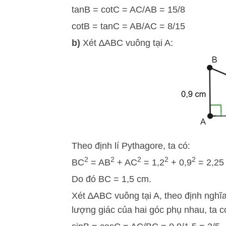
tanB = cotC = AC/AB = 15/8
cotB = tanC = AB/AC = 8/15
b)
Xét ∆ABC vuông tại A:
Theo định lí Pythagore, ta có:
2
2
2
2
2
BC
= AB
+ AC
= 1,2
+ 0,9
= 2,25
Do đó BC = 1,5 cm.
Xét ∆ABC vuông tại A, theo định nghĩa t
lượng giác của hai góc phụ nhau, ta c