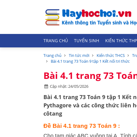
TRANG CHỦ
TUYỂN SINH
KIẾN THỨC THP
Trang chủ
Tin tức mới
Kiến thức THCS
Tr
Bài 4.1 trang 73 Toán 9 tập 1 Kết nối tri thức
Bài 4.1 trang 73 Toán
Cập nhật: 24/05/2026
Bài 4.1 trang 73 Toán 9 tập 1
Kết n
Pythagore và các công thức liên hệ
côtang
Đề Bài 4.1 trang 73 Toán 9 :
Cho tam giác ABC vuông tại A. Tính các