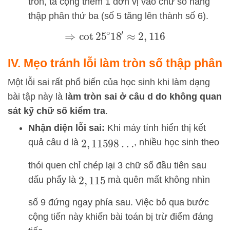
tròn, ta cộng thêm 1 đơn vị vào chữ số hàng
thập phân thứ ba (số 5 tăng lên thành số 6).
⇒
cot
25
∘
18
′
≈
2
,
116
IV. Mẹo tránh lỗi làm tròn số thập phân
Một lỗi sai rất phổ biến của học sinh khi làm dạng
bài tập này là
làm tròn sai ở câu d do không quan
sát kỹ chữ số kiểm tra
.
Nhận diện lỗi sai:
Khi máy tính hiển thị kết
quả câu d là
, nhiều học sinh theo
2
,
11598
…
thói quen chỉ chép lại 3 chữ số đầu tiên sau
dấu phẩy là
mà quên mất không nhìn
2
,
115
số 9 đứng ngay phía sau. Việc bỏ qua bước
cộng tiến này khiến bài toán bị trừ điểm đáng