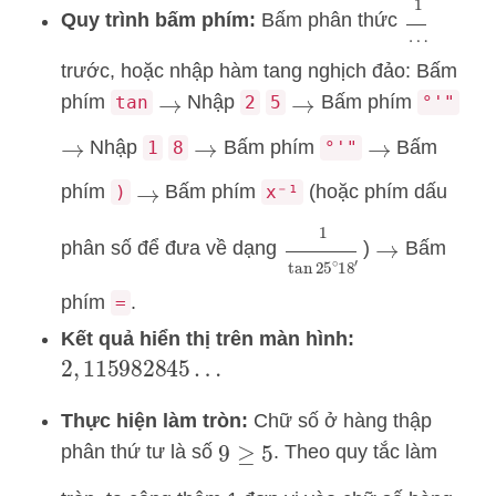
1
…
Quy trình bấm phím:
Bấm phân thức
trước, hoặc nhập hàm tang nghịch đảo: Bấm
phím
Nhập
Bấm phím
tan
2
5
°'"
→
→
Nhập
Bấm phím
Bấm
1
8
°'"
→
→
→
phím
Bấm phím
(hoặc phím dấu
)
x⁻¹
→
1
tan
25
∘
18
′
phân số để đưa về dạng
)
Bấm
→
phím
.
=
Kết quả hiển thị trên màn hình:
2
,
115982845
…
Thực hiện làm tròn:
Chữ số ở hàng thập
phân thứ tư là số
. Theo quy tắc làm
9
≥
5