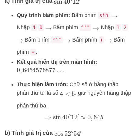
a) Tính giá trị của
sin
40
∘
12
′
Quy trình bấm phím:
Bấm phím
sin
→
Nhập
Bấm phím
Nhập
4
0
°'"
1
2
→
→
Bấm phím
Bấm phím
Bấm
°'"
)
→
→
→
phím
.
=
Kết quả hiển thị trên màn hình:
0
,
6454576877
…
Thực hiện làm tròn:
Chữ số ở hàng thập
phân thứ tư là số
, giữ nguyên hàng thập
4
<
5
phân thứ ba.
⇒
sin
40
∘
12
′
≈
0
,
645
b) Tính giá trị của
cos
52
∘
54
′