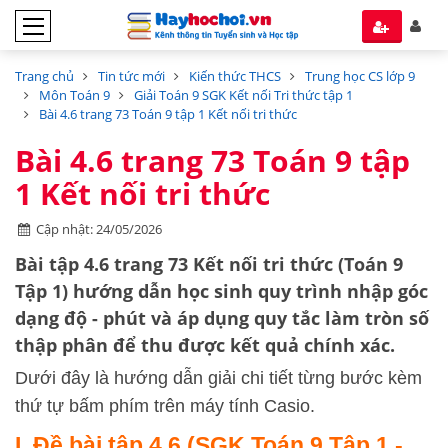
Trang chủ
Tin tức mới
Kiến thức THCS
Trung học CS lớp 9
Môn Toán 9
Giải Toán 9 SGK Kết nối Tri thức tập 1
Bài 4.6 trang 73 Toán 9 tập 1 Kết nối tri thức
Bài 4.6 trang 73 Toán 9 tập
1 Kết nối tri thức
Cập nhật: 24/05/2026
Bài tập 4.6 trang 73 Kết nối tri thức (Toán 9
Tập 1)
hướng dẫn học sinh quy trình nhập góc
dạng độ - phút và áp dụng quy tắc làm tròn số
thập phân để thu được kết quả chính xác.
Dưới đây là hướng dẫn giải chi tiết từng bước kèm
thứ tự bấm phím trên máy tính Casio.
I. Đề bài tập 4.6 (SGK Toán 9 Tập 1 -