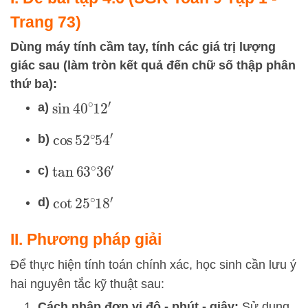
Trang 73)
Dùng máy tính cầm tay, tính các giá trị lượng
giác sau (làm tròn kết quả đến chữ số thập phân
thứ ba):
a)
sin
40
∘
12
′
b)
cos
52
∘
54
′
c)
tan
63
∘
36
′
d)
cot
25
∘
18
′
II. Phương pháp giải
Để thực hiện tính toán chính xác, học sinh cần lưu ý
hai nguyên tắc kỹ thuật sau:
Cách nhập đơn vị độ - phút - giây:
Sử dụng