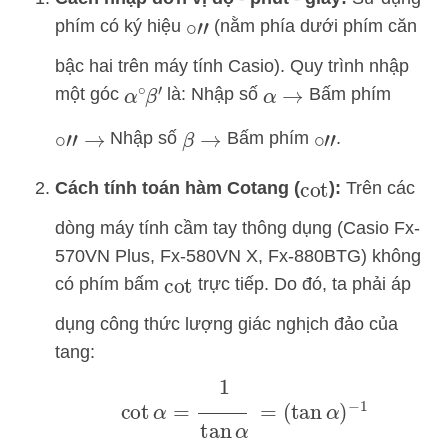
phím có ký hiệu
(nằm phía dưới phím căn
∘
′
′
bậc hai trên máy tính Casio). Quy trình nhập
một góc
là: Nhập số
Bấm phím
α
∘
β
′
α
→
Nhập số
Bấm phím
.
∘
′
′
→
β
→
∘
′
′
Cách tính toán hàm Cotang (
):
Trên các
cot
dòng máy tính cầm tay thông dụng (Casio Fx-
570VN Plus, Fx-580VN X, Fx-880BTG) không
có phím bấm
trực tiếp. Do đó, ta phải áp
cot
dụng công thức lượng giác nghịch đảo của
tang:
cot
α
=
1
tan
α
=
(
tan
α
)
−
1