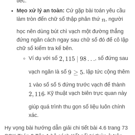
tiếc.
Mẹo xử lý an toàn:
Cứ gặp bài toán yêu cầu
làm tròn đến chữ số thập phân thứ
, người
n
học nên dùng bút chì vạch một đường thẳng
đứng ngăn cách ngay sau chữ số đó để cô lập
chữ số kiểm tra kế bên.
Ví dụ với số
, số đứng sau
2
,
115
|
98
…
vạch ngăn là số
, lập tức cộng thêm
9
≥
5
1 vào số số 5 đứng trước vạch để thành
. Kỹ thuật vạch biên trực quan này
2
,
116
giúp quá trình thu gọn số liệu luôn chính
xác.
Hy vọng bài hướng dẫn giải chi tiết bài 4.6 trang 73