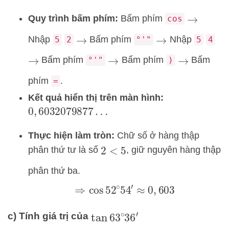
Quy trình bấm phím:
Bấm phím
cos
→
Nhập
Bấm phím
Nhập
5
2
°'"
5
4
→
→
Bấm phím
Bấm phím
Bấm
°'"
)
→
→
→
phím
.
=
Kết quả hiển thị trên màn hình:
0
,
6032079877
…
Thực hiện làm tròn:
Chữ số ở hàng thập
phân thứ tư là số
, giữ nguyên hàng thập
2
<
5
phân thứ ba.
⇒
cos
52
∘
54
′
≈
0
,
603
c) Tính giá trị của
tan
63
∘
36
′