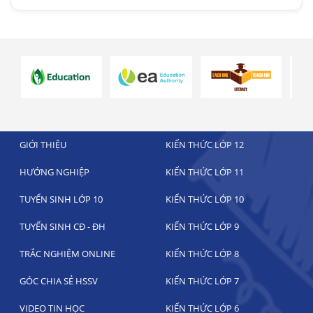
GIỚI THIỆU
KIẾN THỨC LỚP 12
HƯỚNG NGHIỆP
KIẾN THỨC LỚP 11
TUYỂN SINH LỚP 10
KIẾN THỨC LỚP 10
TUYỂN SINH CĐ - ĐH
KIẾN THỨC LỚP 9
TRẮC NGHIỆM ONLINE
KIẾN THỨC LỚP 8
GÓC CHIA SẺ HSSV
KIẾN THỨC LỚP 7
VIDEO TIN HỌC
KIẾN THỨC LỚP 6