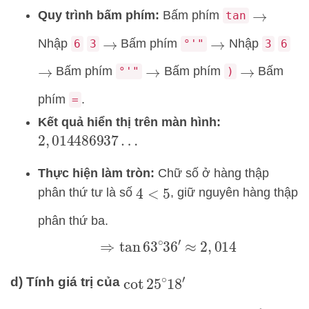
Quy trình bấm phím:
Bấm phím
tan
→
Nhập
Bấm phím
Nhập
6
3
°'"
3
6
→
→
Bấm phím
Bấm phím
Bấm
°'"
)
→
→
→
phím
.
=
Kết quả hiển thị trên màn hình:
2
,
014486937
…
Thực hiện làm tròn:
Chữ số ở hàng thập
phân thứ tư là số
, giữ nguyên hàng thập
4
<
5
phân thứ ba.
⇒
tan
63
∘
36
′
≈
2
,
014
d) Tính giá trị của
cot
25
∘
18
′