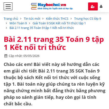
Trang chủ
Tin tức mới
Kiến thức THCS
Trung học CS lớp 9
Môn Toán 9
Giải Toán 9 SGK Kết nối Tri thức tập 1
Bài 2.11 trang 35 Toán 9 tập 1 Kết nối tri thức
Bài 2.11 trang 35 Toán 9 tập
1 Kết nối tri thức
Cập nhật: 05/05/2026
Chào các em! Bài viết này sẽ hướng dẫn các
em giải chi tiết
Bài 2.11 trang 35 SGK Toán 9
thuộc bộ sách
Kết nối tri thức với cuộc sống
tập 1
. Bài toán này giúp chúng ta rèn luyện kỹ
năng
chứng minh bất đẳng thức
bằng phương
pháp so sánh gián tiếp, hay còn gọi là
tính
chất bắc cầu
.