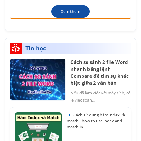
Xem thêm
Tin học
Cách so sánh 2 file Word
nhanh bằng lệnh
Compare để tìm sự khác
biệt giữa 2 văn bản
Nếu đã làm việc với máy tính, có
lẽ việc soạn...
Cách sử dụng hàm index và
match - how to use index and
match in...