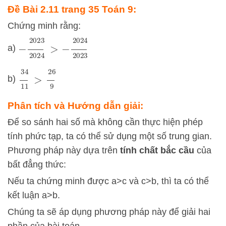
Đề Bài 2.11 trang 35 Toán 9:
Chứng minh rằng:
−
2023
2024
>
−
2024
2023
a)
34
11
>
26
9
b)
Phân tích và Hướng dẫn giải:
Để so sánh hai số mà không cần thực hiện phép
tính phức tạp, ta có thể sử dụng một số trung gian.
Phương pháp này dựa trên
tính chất bắc cầu
của
bất đẳng thức:
Nếu ta chứng minh được
a
>
c
và
c
>
b
, thì ta có thể
kết luận
a
>
b
.
Chúng ta sẽ áp dụng phương pháp này để giải hai
phần của bài toán.