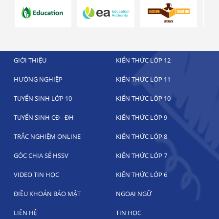
GIỚI THIỆU
KIẾN THỨC LỚP 12
HƯỚNG NGHIỆP
KIẾN THỨC LỚP 11
TUYỂN SINH LỚP 10
KIẾN THỨC LỚP 10
TUYỂN SINH CĐ - ĐH
KIẾN THỨC LỚP 9
TRẮC NGHIỆM ONLINE
KIẾN THỨC LỚP 8
GÓC CHIA SẺ HSSV
KIẾN THỨC LỚP 7
VIDEO TIN HỌC
KIẾN THỨC LỚP 6
ĐIỀU KHOẢN BẢO MẬT
NGOẠI NGỮ
LIÊN HỆ
TIN HỌC