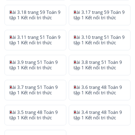
Bài 3.18 trang 59 Toán 9
Bài 3.17 trang 59 Toán 9
tập 1 Kết nối tri thức
tập 1 Kết nối tri thức
Bài 3.11 trang 51 Toán 9
Bài 3.10 trang 51 Toán 9
tập 1 Kết nối tri thức
tập 1 Kết nối tri thức
Bài 3.9 trang 51 Toán 9
Bài 3.8 trang 51 Toán 9
tập 1 Kết nối tri thức
tập 1 Kết nối tri thức
Bài 3.7 trang 51 Toán 9
Bài 3.6 trang 48 Toán 9
tập 1 Kết nối tri thức
tập 1 Kết nối tri thức
Bài 3.5 trang 48 Toán 9
Bài 3.4 trang 48 Toán 9
tập 1 Kết nối tri thức
tập 1 Kết nối tri thức