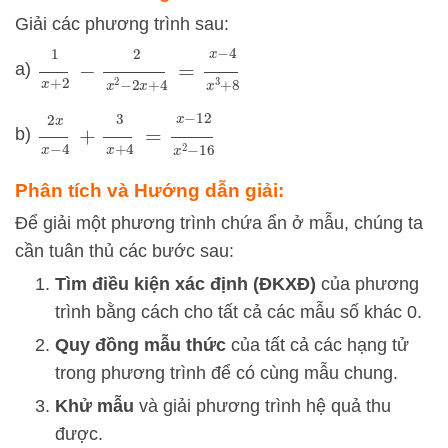
Giải các phương trình sau:
1
x
+
2
−
2
x
2
−
2
x
+
4
=
x
−
4
x
3
+
8
a)
2
x
x
−
4
+
3
x
+
4
=
x
−
12
x
2
−
16
b)
Phân tích và Hướng dẫn giải:
Để giải một phương trình chứa ẩn ở mẫu, chúng ta
cần tuân thủ các bước sau:
Tìm điều kiện xác định (ĐKXĐ)
của phương
trình bằng cách cho tất cả các mẫu số khác 0.
Quy đồng mẫu thức
của tất cả các hạng tử
trong phương trình để có cùng mẫu chung.
Khử mẫu
và giải phương trình hệ quả thu
được.