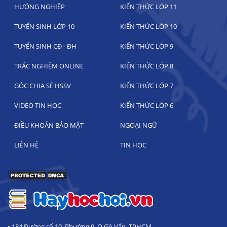
HƯỚNG NGHIỆP
KIẾN THỨC LỚP 11
TUYỂN SINH LỚP 10
KIẾN THỨC LỚP 10
TUYỂN SINH CĐ - ĐH
KIẾN THỨC LỚP 9
TRẮC NGHIỆM ONLINE
KIẾN THỨC LỚP 8
GÓC CHIA SẺ HSSV
KIẾN THỨC LỚP 7
VIDEO TIN HỌC
KIẾN THỨC LỚP 6
ĐIỀU KHOẢN BẢO MẬT
NGOẠI NGỮ
LIÊN HỆ
TIN HỌC
• 184 Đường số 10, Phường 9, Q.Gò Vấp, TPHCM.