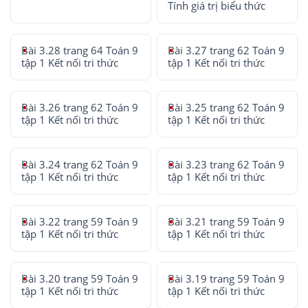
Tính giá trị biểu thức
Bài 3.28 trang 64 Toán 9
Bài 3.27 trang 62 Toán 9
tập 1 Kết nối tri thức
tập 1 Kết nối tri thức
Bài 3.26 trang 62 Toán 9
Bài 3.25 trang 62 Toán 9
tập 1 Kết nối tri thức
tập 1 Kết nối tri thức
Bài 3.24 trang 62 Toán 9
Bài 3.23 trang 62 Toán 9
tập 1 Kết nối tri thức
tập 1 Kết nối tri thức
Bài 3.22 trang 59 Toán 9
Bài 3.21 trang 59 Toán 9
tập 1 Kết nối tri thức
tập 1 Kết nối tri thức
Bài 3.20 trang 59 Toán 9
Bài 3.19 trang 59 Toán 9
tập 1 Kết nối tri thức
tập 1 Kết nối tri thức