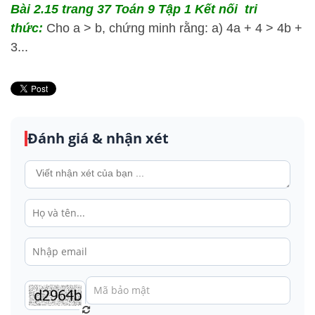
Bài 2.15 trang 37 Toán 9 Tập 1 Kết nối tri
thức:
Cho a > b, chứng minh rằng: a) 4a + 4 > 4b +
3...
Đánh giá & nhận xét