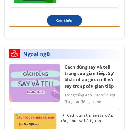
Xem thêm
Ngoại ngữ
Cách dùng say và tell
trong câu gián tiếp, Sự
khác nhau giữa tell và
say trong câu gián tiếp
Trong tiếng Anh, việc sử dụng
đúng các động từ thể...
Cách dùng thì hiện tại đơn,
công thức và bài tập áp...