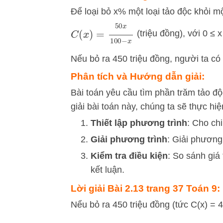
Để loại bỏ x% một loại tảo độc khỏi mộ
C
(
x
)
=
50
x
100
−
x
(triệu đồng), với 0 ≤ 
Nếu bỏ ra 450 triệu đồng, người ta có
Phân tích và Hướng dẫn giải:
Bài toán yêu cầu tìm phần trăm tảo độ
giải bài toán này, chúng ta sẽ thực hi
Thiết lập phương trình
: Cho ch
Giải phương trình
: Giải phương 
Kiểm tra điều kiện
: So sánh giá 
kết luận.
Lời giải Bài 2.13 trang 37 Toán 9:
Nểu bỏ ra 450 triệu đồng (tức C(x) = 45