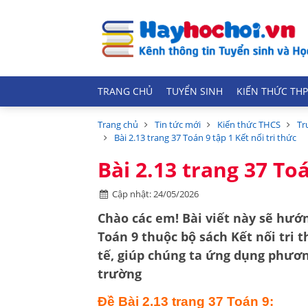
TRANG CHỦ
TUYỂN SINH
KIẾN THỨC THP
Trang chủ
Tin tức mới
Kiến thức THCS
Tr
Bài 2.13 trang 37 Toán 9 tập 1 Kết nối tri thức
Bài 2.13 trang 37 Toá
Cập nhật: 24/05/2026
Chào các em! Bài viết này sẽ hướn
Toán 9
thuộc bộ sách
Kết nối tri 
tế, giúp chúng ta ứng dụng
phươn
trường
Đề Bài 2.13 trang 37 Toán 9: