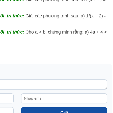
ối tri thức:
Giải các phương trình sau: a) 1/(x + 2) -
ối tri thức:
Cho a > b, chứng minh rằng: a) 4a + 4 >
Gửi