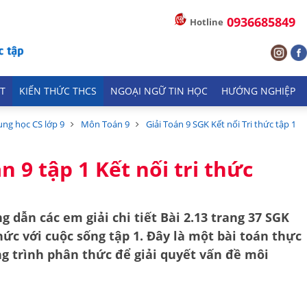
0936685849
Hotline
T
KIẾN THỨC THCS
NGOẠI NGỮ TIN HỌC
HƯỚNG NGHIỆP
ung học CS lớp 9
Môn Toán 9
Giải Toán 9 SGK Kết nối Tri thức tập 1
n 9 tập 1 Kết nối tri thức
g dẫn các em giải chi tiết
Bài 2.13 trang 37 SGK
thức với cuộc sống tập 1
. Đây là một bài toán thực
g trình phân thức
để giải quyết vấn đề môi