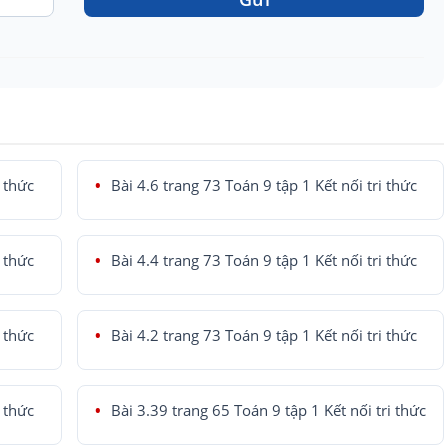
i thức
Bài 4.6 trang 73 Toán 9 tập 1 Kết nối tri thức
i thức
Bài 4.4 trang 73 Toán 9 tập 1 Kết nối tri thức
i thức
Bài 4.2 trang 73 Toán 9 tập 1 Kết nối tri thức
i thức
Bài 3.39 trang 65 Toán 9 tập 1 Kết nối tri thức