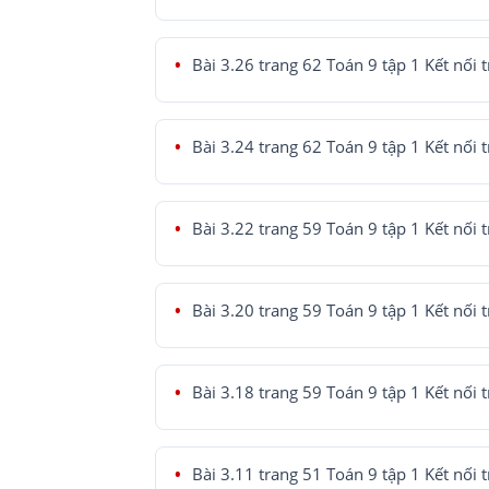
Bài 3.26 trang 62 Toán 9 tập 1 Kết nối t
Bài 3.24 trang 62 Toán 9 tập 1 Kết nối t
Bài 3.22 trang 59 Toán 9 tập 1 Kết nối t
Bài 3.20 trang 59 Toán 9 tập 1 Kết nối t
Bài 3.18 trang 59 Toán 9 tập 1 Kết nối t
Bài 3.11 trang 51 Toán 9 tập 1 Kết nối t