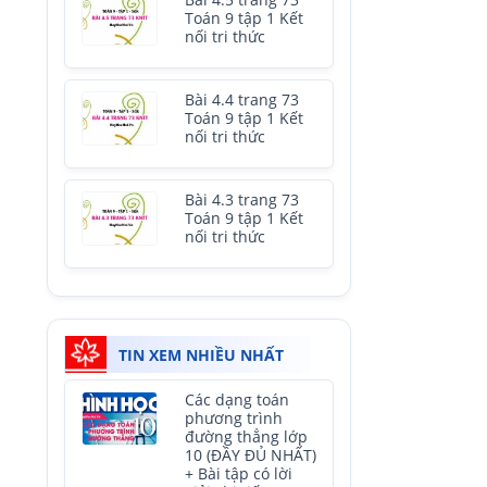
Bài 4.5 trang 73
Toán 9 tập 1 Kết
nối tri thức
Bài 4.4 trang 73
Toán 9 tập 1 Kết
nối tri thức
Bài 4.3 trang 73
Toán 9 tập 1 Kết
nối tri thức
TIN XEM NHIỀU NHẤT
Các dạng toán
phương trình
đường thẳng lớp
10 (ĐẦY ĐỦ NHẤT)
+ Bài tập có lời