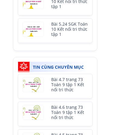
10 Kết nối tri thức
tập 1
Bài 5.24 SGK Toán
10 Kết nối tri thức
tập 1
TIN CÙNG CHUYÊN MỤC
Bài 4.7 trang 73
Toán 9 tập 1 Kết
nối tri thức
Bài 4.6 trang 73
Toán 9 tập 1 Kết
nối tri thức