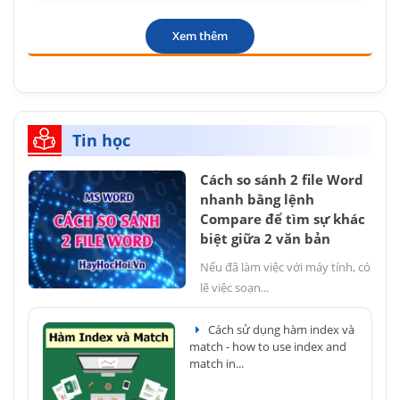
Xem thêm
Tin học
Cách so sánh 2 file Word
nhanh bằng lệnh
Compare để tìm sự khác
biệt giữa 2 văn bản
Nếu đã làm việc với máy tính, có
lẽ việc soạn...
Cách sử dụng hàm index và
match - how to use index and
match in...