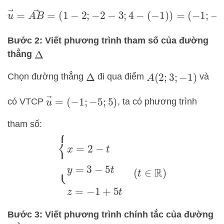
u
→
=
A
B
→
=
(
1
−
2
;
−
2
−
3
;
4
−
(
−
1
)
)
=
(
−
1
;
−
5
;
5
)
Bước 2: Viết phương trình tham số của đường
thẳng
Δ
Chọn đường thẳng
đi qua điểm
và
Δ
A
(
2
;
3
;
−
1
)
u
→
=
(
−
1
;
−
5
;
5
)
có VTCP
, ta có phương trình
tham số:
{
x
=
2
−
t
y
=
3
−
5
t
z
=
−
1
+
5
t
(
t
∈
R
)
Bước 3: Viết phương trình chính tắc của đường