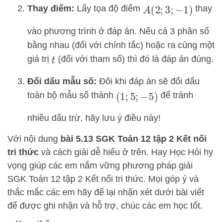
Thay điểm:
Lấy tọa độ điểm
thay
A
(
2
;
3
;
−
1
)
vào phương trình ở đáp án. Nếu cả 3 phân số
bằng nhau (đối với chính tắc) hoặc ra cùng một
giá trị
(đối với tham số) thì đó là đáp án đúng.
t
Đổi dấu mẫu số:
Đôi khi đáp án sẽ đổi dấu
toàn bộ mẫu số thành
để tránh
(
1
;
5
;
−
5
)
nhiều dấu trừ, hãy lưu ý điều này!
Với nội dung
bài 5.13 SGK
Toán 12 tập 2 Kết nối
tri thức
và cách giải dễ hiểu ở trên.
Hay Học Hỏi
hy
vọng giúp các em nắm vững phương pháp
giải
SGK Toán 12 tập 2 Kết nối tri thức. Mọi góp ý và
thắc mắc các em hãy để lại nhận xét dưới bài viết
để được ghi nhận và hỗ trợ, chúc các em học tốt.