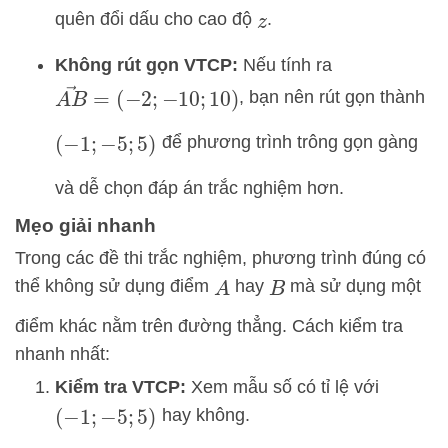
quên đổi dấu cho cao độ
.
z
Không rút gọn VTCP:
Nếu tính ra
A
B
→
=
(
−
2
;
−
10
;
10
)
, bạn nên rút gọn thành
để phương trình trông gọn gàng
(
−
1
;
−
5
;
5
)
và dễ chọn đáp án trắc nghiệm hơn.
Mẹo giải nhanh
Trong các đề thi trắc nghiệm, phương trình đúng có
thể không sử dụng điểm
hay
mà sử dụng một
A
B
điểm khác nằm trên đường thẳng. Cách kiểm tra
nhanh nhất:
Kiểm tra VTCP:
Xem mẫu số có tỉ lệ với
hay không.
(
−
1
;
−
5
;
5
)