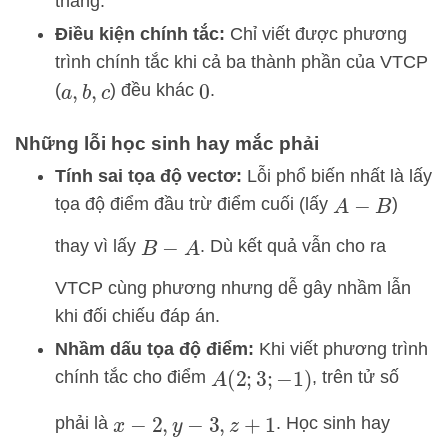
thẳng.
Điều kiện chính tắc:
Chỉ viết được phương
trình chính tắc khi cả ba thành phần của VTCP
(
) đều khác
.
a
,
b
,
c
0
Những lỗi học sinh hay mắc phải
Tính sai tọa độ vectơ:
Lỗi phổ biến nhất là lấy
tọa độ điểm đầu trừ điểm cuối (lấy
)
A
−
B
thay vì lấy
. Dù kết quả vẫn cho ra
B
−
A
VTCP cùng phương nhưng dễ gây nhầm lẫn
khi đối chiếu đáp án.
Nhầm dấu tọa độ điểm:
Khi viết phương trình
chính tắc cho điểm
, trên tử số
A
(
2
;
3
;
−
1
)
phải là
. Học sinh hay
x
−
2
,
y
−
3
,
z
+
1