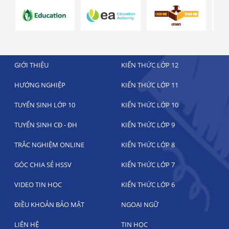
GIỚI THIỆU
KIẾN THỨC LỚP 12
HƯỚNG NGHIỆP
KIẾN THỨC LỚP 11
TUYỂN SINH LỚP 10
KIẾN THỨC LỚP 10
TUYỂN SINH CĐ - ĐH
KIẾN THỨC LỚP 9
TRẮC NGHIỆM ONLINE
KIẾN THỨC LỚP 8
GÓC CHIA SẺ HSSV
KIẾN THỨC LỚP 7
VIDEO TIN HỌC
KIẾN THỨC LỚP 6
ĐIỀU KHOẢN BẢO MẬT
NGOẠI NGỮ
LIÊN HỆ
TIN HỌC