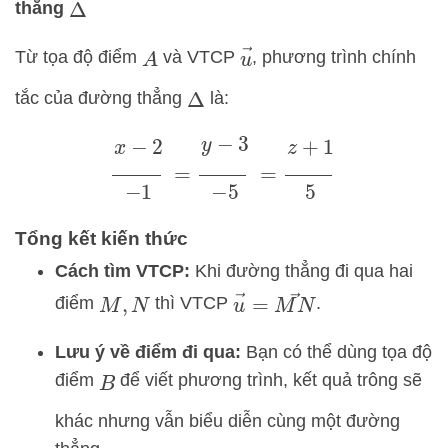
thẳng
Δ
u
→
Từ tọa độ điểm
và VTCP
, phương trình chính
A
tắc của đường thẳng
là:
Δ
x
−
2
−
1
=
y
−
3
−
5
=
z
+
1
5
Tổng kết kiến thức
Cách tìm VTCP:
Khi đường thẳng đi qua hai
u
→
=
M
N
→
điểm
thì VTCP
.
M
,
N
Lưu ý về điểm đi qua:
Bạn có thể dùng tọa độ
điểm
để viết phương trình, kết quả trông sẽ
B
khác nhưng vẫn biểu diễn cùng một đường