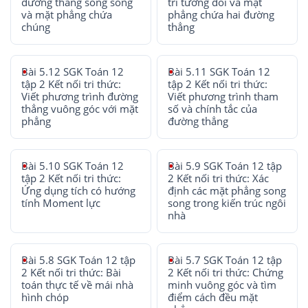
đường thẳng song song
trí tương đối và mặt
và mặt phẳng chứa
phẳng chứa hai đường
chúng
thẳng
Bài 5.12 SGK Toán 12
Bài 5.11 SGK Toán 12
tập 2 Kết nối tri thức:
tập 2 Kết nối tri thức:
Viết phương trình đường
Viết phương trình tham
thẳng vuông góc với mặt
số và chính tắc của
phẳng
đường thẳng
Bài 5.10 SGK Toán 12
Bài 5.9 SGK Toán 12 tập
tập 2 Kết nối tri thức:
2 Kết nối tri thức: Xác
Ứng dụng tích có hướng
định các mặt phẳng song
tính Moment lực
song trong kiến trúc ngôi
nhà
Bài 5.8 SGK Toán 12 tập
Bài 5.7 SGK Toán 12 tập
2 Kết nối tri thức: Bài
2 Kết nối tri thức: Chứng
toán thực tế về mái nhà
minh vuông góc và tìm
hình chóp
điểm cách đều mặt