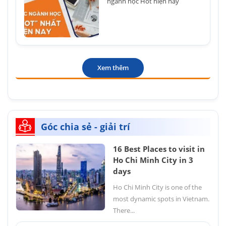
ngành học Hot hiện nay
Xem thêm
Góc chia sẻ - giải trí
16 Best Places to visit in
Ho Chi Minh City in 3
days
Ho Chi Minh City is one of the
most dynamic spots in Vietnam.
There...