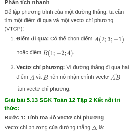
Phân tích nhanh
Để lập phương trình của một đường thẳng, ta cần
tìm một điểm đi qua và một vectơ chỉ phương
(VTCP):
Điểm đi qua:
Có thể chọn điểm
A
(
2
;
3
;
−
1
)
hoặc điểm
.
B
(
1
;
−
2
;
4
)
Vectơ chỉ phương:
Vì đường thẳng đi qua hai
A
B
→
điểm
và
nên nó nhận chính vectơ
A
B
làm vectơ chỉ phương.
Giải bài 5.13 SGK
Toán 12 Tập 2 Kết nối tri
thức:
Bước 1: Tính tọa độ vectơ chỉ phương
Vectơ chỉ phương của đường thẳng
là:
Δ