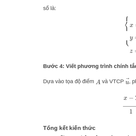
số là:
{
x
=
2
+
Bước 4: Viết phương trình chính t
u
→
Dựa vào tọa độ điểm
và VTCP
, 
A
x
Tổng kết kiến thức