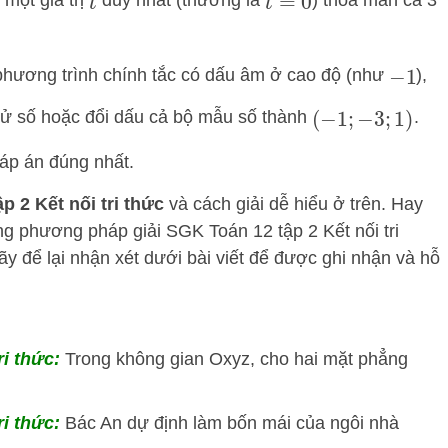
t
t
=
0
hương trình chính tắc có dấu âm ở cao độ (như
),
−
1
n tử số hoặc đổi dấu cả bộ mẫu số thành
.
(
−
1
;
−
3
;
1
)
đáp án đúng nhất.
p 2 Kết nối tri thức
và cách giải dễ hiểu ở trên.
Hay
ng phương pháp
giải SGK Toán 12 tập 2 Kết nối tri
y để lại nhận xét dưới bài viết để được ghi nhận và hỗ
ri thức:
Trong không gian Oxyz, cho hai mặt phẳng
ri thức:
Bác An dự định làm bốn mái của ngôi nhà