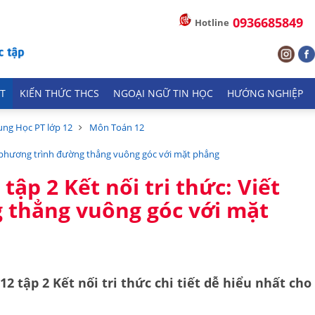
0936685849
Hotline
T
KIẾN THỨC THCS
NGOẠI NGỮ TIN HỌC
HƯỚNG NGHIỆP
ung Học PT lớp 12
Môn Toán 12
iết phương trình đường thẳng vuông góc với mặt phẳng
tập 2 Kết nối tri thức: Viết
 thẳng vuông góc với mặt
 12 tập 2
Kết nối tri thức
chi tiết dễ hiểu nhất cho