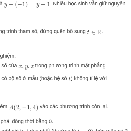
là
. Nhiều học sinh vẫn giữ nguyên
y
−
(
−
1
)
=
y
+
1
ng trình tham số, đừng quên bổ sung
.
t
∈
R
nghiệm:
ệ số của
trong phương trình mặt phẳng
x
,
y
,
z
n có bộ số ở mẫu (hoặc hệ số
) không tỉ lệ với
t
điểm
vào các phương trình còn lại.
A
(
2
,
−
1
,
4
)
 phải đồng thời bằng 0.
 một giá trị
duy nhất (thường là
) thỏa mãn cả 3