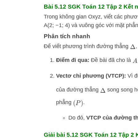
Bài 5.12 SGK
Toán 12 Tập 2 Kết nố
Trong không gian Oxyz, viết các phươ
A(2; −1; 4) và vuông góc với mặt phẳng
Phân tích nhanh
Để viết phương trình đường thẳng
,
Δ
Điểm đi qua:
Đề bài đã cho là
A
Vectơ chỉ phương (VTCP):
Vì đ
của đường thẳng
song song ho
Δ
phẳng
.
(
P
)
Do đó,
VTCP của đường t
Giải bài 5.12 SGK
Toán 12 Tập 2 Kế