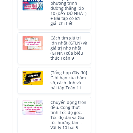
phương trình
đường thẳng lớp
10 (ĐẦY ĐỦ NHẤT)
+ Bài tập có lời
giải chi tiết
Cách tìm giá trị
lớn nhất (GTLN) và
giá trị nhỏ nhất
(GTNN) của biểu
thức Toán 9
[Tổng hợp đầy đủ]
Giới hạn của hàm
số, cách tính và
bài tập Toán 11
Chuyển động tròn
đều, Công thức
tính Tốc độ góc,
Tốc độ dài và Gia
tốc hướng tâm -
Vật lý 10 bài 5