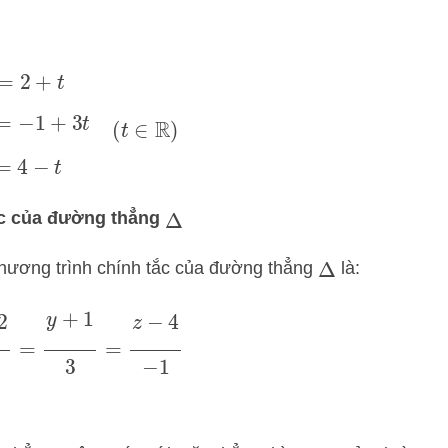
t
y
=
−
1
+
3
t
z
=
4
−
t
(
t
∈
R
)
ắc của đường thẳng
Δ
phương trình chính tắc của đường thẳng
là:
Δ
−
2
1
=
y
+
1
3
=
z
−
4
−
1