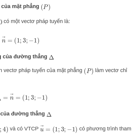
n của mặt phẳng
(
P
)
có một vectơ pháp tuyến là:
n
→
=
(
1
;
3
;
−
1
)
ng của đường thẳng
Δ
 vectơ pháp tuyến của mặt phẳng
làm vectơ chỉ
(
P
)
→
Δ
=
n
→
=
(
1
;
3
;
−
1
)
ố của đường thẳng
Δ
u
→
=
(
1
;
3
;
−
1
)
và có VTCP
có phương trình tham
4
)