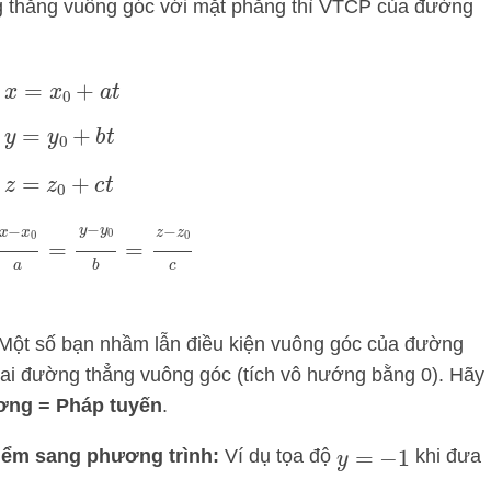
thẳng vuông góc với mặt phẳng thì VTCP của đường
x
=
x
0
+
a
t
y
=
y
0
+
b
t
z
=
z
0
+
c
t
x
−
x
0
a
=
y
−
y
0
b
=
z
−
z
0
c
Một số bạn nhầm lẫn điều kiện vuông góc của đường
ai đường thẳng vuông góc (tích vô hướng bằng 0). Hãy
ơng = Pháp tuyến
.
điểm sang phương trình:
Ví dụ tọa độ
khi đưa
y
=
−
1