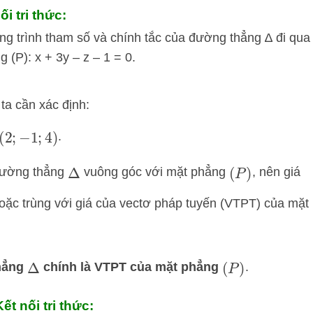
i tri thức:
ng trình tham số và chính tắc của đường thẳng ∆ đi qua
 (P): x + 3y – z – 1 = 0.
 ta cần xác định:
.
(
2
;
−
1
;
4
)
ường thẳng
vuông góc với mặt phẳng
, nên giá
Δ
(
P
)
ặc trùng với giá của vectơ pháp tuyến (VTPT) của mặt
hẳng
chính là VTPT của mặt phẳng
.
Δ
(
P
)
t nối tri thức: