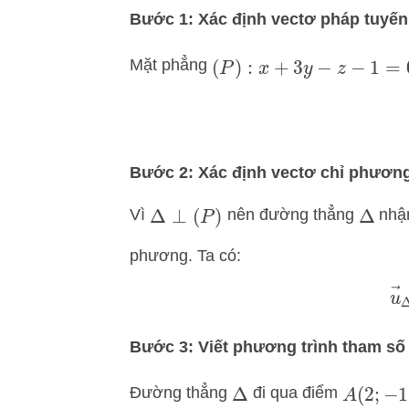
Bước 1: Xác định vectơ pháp tuyế
Mặt phẳng
(
P
)
:
x
+
3
y
−
z
−
1
=
0
Bước 2: Xác định vectơ chỉ phươ
Vì
nên đường thẳng
nhận
Δ
⊥
(
P
)
Δ
phương. Ta có:
u
Bước 3: Viết phương trình tham s
Đường thẳng
đi qua điểm
Δ
A
(
2
;
−
1
;