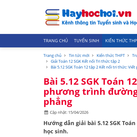
TRANG CHỦ
TUYỂN SINH
KIẾN THỨC THP
Trang chủ
Tin tức mới
Kiến thức THPT
Tr
Giải Toán 12 SGK Kết nối Tri thức tập 2
Bài 5.12 SGK Toán 12 tập 2 Kết nối tri thức: V
Bài 5.12 SGK Toán 12 
phương trình đường
phẳng
Cập nhật: 15/04/2026
Hướng dẫn
giải bài 5.12 SGK Toán
học sinh.