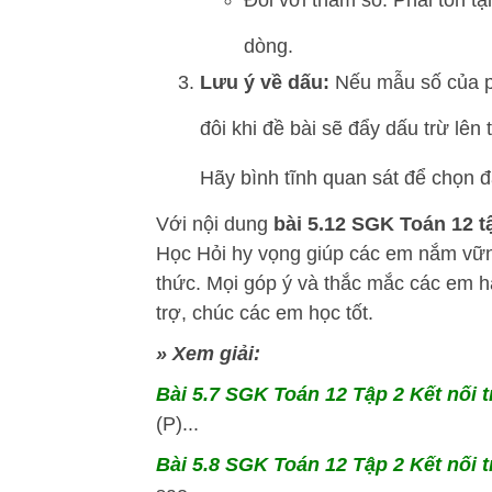
dòng.
Lưu ý về dấu:
Nếu mẫu số của p
đôi khi đề bài sẽ đẩy dấu trừ lê
Hãy bình tĩnh quan sát để chọn 
Với nội dung
bài 5.12 SGK
Toán 12 tậ
Học Hỏi
hy vọng giúp các em nắm vữ
thức. Mọi góp ý và thắc mắc các em hã
trợ, chúc các em học tốt.
» Xem giải:
Bài 5.7 SGK
Toán 12 Tập 2 Kết nối t
(P)...
Bài 5.8 SGK
Toán 12 Tập 2 Kết nối t