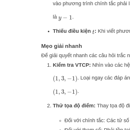
vào phương trình chính tắc phải 
là
.
y
−
1
Thiếu điều kiện
:
Khi viết phươ
t
Mẹo giải nhanh
Để giải quyết nhanh các câu hỏi trắc 
Kiểm tra VTCP:
Nhìn vào các h
. Loại ngay các đáp á
(
1
,
3
,
−
1
)
.
(
1
,
3
,
−
1
)
Thử tọa độ điểm:
Thay tọa độ 
Đối với chính tắc: Các tử số
Đối với tham số: Phải tồn tại