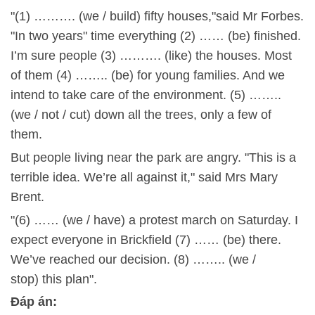
"(1) ………. (we / build) fifty houses,"said Mr Forbes.
"In two years" time everything (2) …… (be) finished.
I’m sure people (3) ………. (like) the houses. Most
of them (4) …….. (be) for young families. And we
intend to take care of the environment. (5) ……..
(we / not / cut) down all the trees, only a few of
them.
But people living near the park are angry. "This is a
terrible idea. We’re all against it," said Mrs Mary
Brent.
"(6) …… (we / have) a protest march on Saturday. I
expect everyone in Brickfield (7) …… (be) there.
We’ve reached our decision. (8) …….. (we /
stop) this plan".
Đáp án: