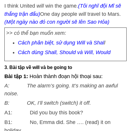
I think United
will
win the game.
(Tôi nghĩ đội Mĩ sẽ
thắng trận đấu)
One day people
will
travel to Mars.
(Một ngày nào đó con người sẽ lên Sao Hỏa)
>> có thể bạn muốn xem:
Cách phân biệt, sử dụng Will và Shal
l
Cách dùng Shall, Should và Will, Would
3. Bài tập về will và be going to
Bài tập 1:
Hoàn thành đoạn hội thoại sau:
A: The alarm’s going. It’s making an awful
noise.
B: OK, I’ll switch (switch) it off.
A1: Did you buy this book?
B1: No, Emma did. She …. (read) it on
holiday.