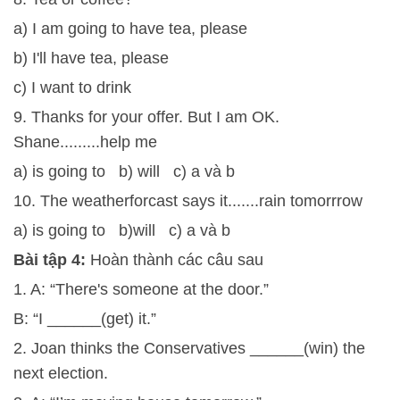
a) I am going to have tea, please
b) I'll have tea, please
c) I want to drink
9. Thanks for your offer. But I am OK.
Shane.........help me
a) is going to b) will c) a và b
10. The weatherforcast says it.......rain tomorrrow
a) is going to b)will c) a và b
Bài tập 4:
Hoàn thành các câu sau
1. A: “There's someone at the door.”
B: “I ______(get) it.”
2. Joan thinks the Conservatives ______(win) the
next election.