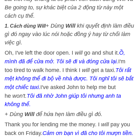
Be going to, sự khác biệt của 2 động từ này một
cách cụ thể.
+ Dùng
Will
khi quyết định làm điều
1. Cách dùng Will
gì đó ngay vào lúc nói hoặc đồng ý hay từ chối làm
việc gì.
Oh, I've left the door open. I
will
go and shut it.
Ồ,
mình đã để cửa mở. Tôi sẽ đi và đóng cửa lại.
I'm
too tired to walk home. I think I
will
get a taxi.
Tôi rất
mệt không thể đi bộ về nhà được. Tôi nghĩ tôi sẽ bắt
một chiếc taxi.
I've asked John to help me but
he
won't.
Tôi đã nhờ John giúp tôi nhưng anh ta
không thể.
+ Dùng
Will
để hứa hẹn làm điều gì đó.
Thank you for lending me the money. I
will
pay you
back on Friday.
Cảm ơn bạn vì đã cho tôi mượn tiền.