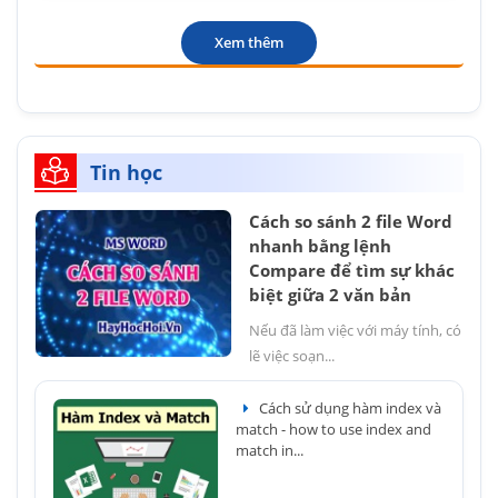
Xem thêm
Tin học
Cách so sánh 2 file Word
nhanh bằng lệnh
Compare để tìm sự khác
biệt giữa 2 văn bản
Nếu đã làm việc với máy tính, có
lẽ việc soạn...
Cách sử dụng hàm index và
match - how to use index and
match in...