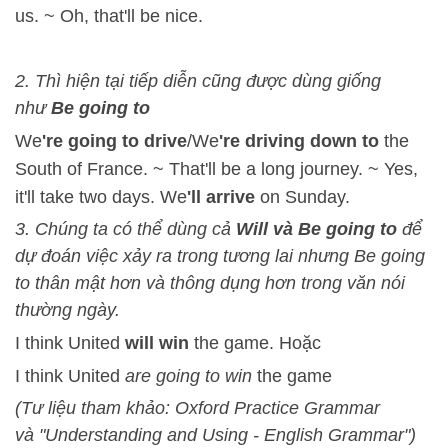
us. ~ Oh, that'll be nice.
2. Thì hiện tại tiếp diễn cũng được dùng giống
như
Be going to
We
're going to drive
/We
're driving down to
the
South of France. ~ That'll be a long journey. ~ Yes,
it'll take two days. We
'll arrive
on Sunday.
3. Chúng ta có thể dùng cả
Will và Be going to
để
dự đoán việc xảy ra trong tương lai nhưng Be going
to thân mật hơn và thông dụng hơn trong văn nói
thường ngày.
I think United
will win
the game. Hoặc
I think United
are going to win
the game
(Tư liệu tham khảo: Oxford Practice Grammar
và "Understanding and Using - English Grammar")