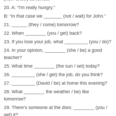
20. A: “I'm really hungry.”
B: “In that case we _______ (not / wait) for John.”
21. ______ (they / come) tomorrow?
22. When ________ (you / get) back?
23. If you lose your job, what _________ (you / do)?
24. In your opinion, ________ (she / be) a good
teacher?
25. What time ________ (the sun / set) today?
26. _________ (she / get) the job, do you think?
27. _________ (David / be) at home this evening?
28. What ________ the weather / be) like
tomorrow?
29. There’s someone at the door, ________ (you /
get) it?