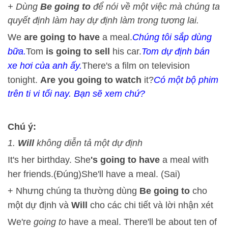
+ Dùng
Be going to
để nói về một việc mà chúng ta
quyết định làm hay dự định làm trong tương lai.
We
are going to have
a meal.
Chúng tôi sắp dùng
bữa.
Tom
is going to sell
his car.
Tom dự định bán
xe hơi của anh ấy.
There's a film on television
tonight.
Are you going to watch
it?
Có một bộ phim
trên ti vi tối nay. Bạn sẽ xem chứ?
Chú ý:
1.
Will
không diễn tả một dự định
It's her birthday. She
's going to have
a meal with
her friends.(Đúng)
She'll have a meal. (Sai)
+ Nhưng chúng ta thường dùng
Be going to
cho
một dự định và
Will
cho các chi tiết và lời nhận xét
We're
going to
have a meal. There'll be about ten of