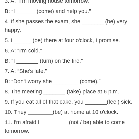
3. A: “I’m moving house tomorrow.”
B: “I ______ (come) and help you.”
4. If she passes the exam, she _______ (be) very
happy.
5. I ______(be) there at four o'clock, I promise.
6. A: “I’m cold.”
B: “I _______ (turn) on the fire.”
7. A: “She's late.”
B: “Don't worry she ________ (come).”
8. The meeting _______ (take) place at 6 p.m.
9. If you eat all of that cake, you _______(feel) sick.
10. They ________(be) at home at 10 o'clock.
11. I'm afraid I _________(not / be) able to come
tomorrow.