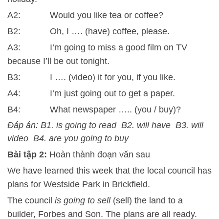
A2: Would you like tea or coffee?
B2: Oh, I …. (have) coffee, please.
A3: I’m going to miss a good film on TV
because I’ll be out tonight.
B3: I …. (video) it for you, if you like.
A4: I’m just going out to get a paper.
B4: What newspaper ….. (you / buy)?
Đáp án: B1. is going to read B2. will have B3. will
video B4. are you going to buy
Bài tập 2:
Hoàn thành đoạn văn sau
We have learned this week that the local council has
plans for Westside Park in Brickfield.
The council
is going to sell
(sell) the land to a
builder, Forbes and Son. The plans are all ready.