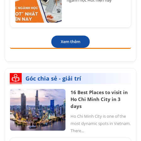
ngành học Hot hiện nay
Xem thêm
Góc chia sẻ - giải trí
16 Best Places to visit in
Ho Chi Minh City in 3
days
Ho Chi Minh City is one of the
most dynamic spots in Vietnam.
There...