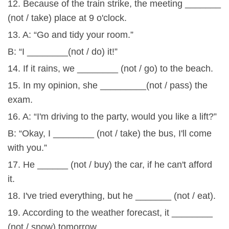
12. Because of the train strike, the meeting _______
(not / take) place at 9 o'clock.
13. A: “Go and tidy your room.”
B: “I ________(not / do) it!”
14. If it rains, we ________ (not / go) to the beach.
15. In my opinion, she _________(not / pass) the
exam.
16. A: “I'm driving to the party, would you like a lift?”
B: “Okay, I ________ (not / take) the bus, I'll come
with you.”
17. He ______ (not / buy) the car, if he can't afford
it.
18. I've tried everything, but he _______ (not / eat).
19. According to the weather forecast, it ________
(not / snow) tomorrow.