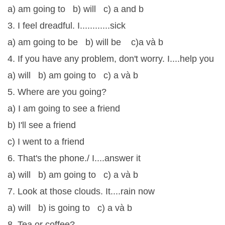
a) am going to b) will c) a and b
3. I feel dreadful. I............sick
a) am going to be b) will be c)a và b
4. If you have any problem, don't worry. I....help you
a) will b) am going to c) a và b
5. Where are you going?
a) I am going to see a friend
b) I'll see a friend
c) I went to a friend
6. That's the phone./ I....answer it
a) will b) am going to c) a và b
7. Look at those clouds. It....rain now
a) will b) is going to c) a và b
8. Tea or coffee?