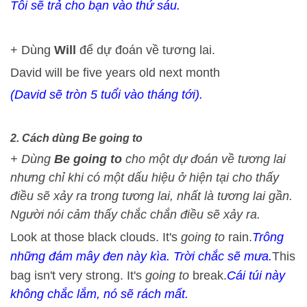
Tôi sẽ trả cho bạn vào thứ sáu.
+ Dùng
Will
để dự đoán về tương lai.
David will be five years old next month
(David sẽ tròn 5 tuổi vào tháng tới).
2. Cách dùng Be going to
+ Dùng
Be going to
cho một dự đoán về tương lai
nhưng chỉ khi có một dấu hiệu ở hiện tại cho thấy
điều sẽ xảy ra trong tương lai, nhất là tương lai gần.
Người nói cảm thấy chắc chắn điều sẽ xảy ra.
Look at those black clouds. It's
going to
rain.
Trông
những đám mây đen này kìa. Trời chắc sẽ mưa.
This
bag isn't very strong. It's
going to
break.
Cái túi này
không chắc lắm, nó sẽ rách mất.