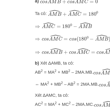
c
o
s
A
M
B
^
+
c
o
s
A
M
C
^
=
0
a)
A
M
B
^
+
A
M
C
^
=
180
0
Ta có:
⇒
A
M
C
^
=
180
0
−
A
M
B
^
⇒
c
o
s
A
M
C
^
=
c
o
s
(
180
0
−
A
M
B
^
)
⇒
c
o
s
A
M
B
^
+
c
o
s
A
M
C
^
=
c
o
s
A
b)
Xét ΔAMB, ta có:
2
2
2
c
o
s
A
M
AB
= MA
+ MB
– 2MA.MB.
2
2
2
c
o
s
⇔ MA
+ MB
– AB
= 2MA.MB.
Xét ΔAMC, ta có:
2
2
2
c
o
s
A
AC
= MA
+ MC
– 2MA.MC.