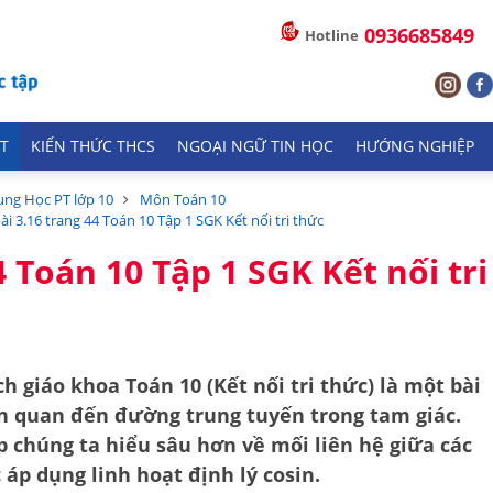
0936685849
Hotline
T
KIẾN THỨC THCS
NGOẠI NGỮ TIN HỌC
HƯỚNG NGHIỆP
ung Học PT lớp 10
Môn Toán 10
bài 3.16 trang 44 Toán 10 Tập 1 SGK Kết nối tri thức
4 Toán 10 Tập 1 SGK Kết nối tri
ch giáo khoa Toán 10 (Kết nối tri thức) là một bài
n quan đến đường trung tuyến trong tam giác.
p chúng ta hiểu sâu hơn về mối liên hệ giữa các
 áp dụng linh hoạt định lý cosin.