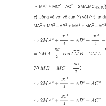
2
2
2
c
o
s
⇔ MA
+ MC
– AC
= 2MA.MC.
c)
Cộng vế với vế của (*) với (**), ta 
2
2
2
2
2
MA
+ MB
– AB
+ MA
+ MC
– AC
⇔
2
M
A
2
+
B
C
2
4
−
A
B
2
+
B
C
2
4
−
A
=
2
M
A
.
B
C
2
.
c
o
s
A
M
B
^
+
2
M
A
.
B
C
M
B
=
M
C
=
B
C
2
(Vì
)
⇔
2
M
A
2
+
B
C
2
2
−
A
B
2
−
A
C
2
=
⇔
2
M
A
2
+
B
C
2
2
−
A
B
2
−
A
C
2
=
0