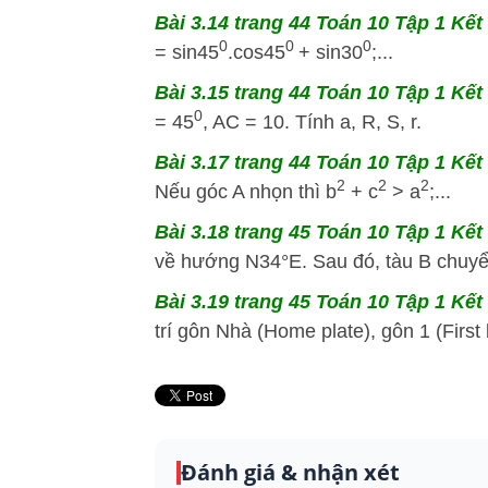
Bài 3.14 trang 44 Toán 10 Tập 1 Kết 
0
0
0
= sin45
.cos45
+ sin30
;...
Bài 3.15 trang 44 Toán 10 Tập 1 Kết 
0
= 45
, AC = 10. Tính a, R, S, r.
Bài 3.17 trang 44 Toán 10 Tập 1 Kết 
2
2
2
Nếu góc A nhọn thì b
+ c
> a
;...
Bài 3.18 trang 45 Toán 10 Tập 1 Kết 
về hướng N34°E. Sau đó, tàu B chuyể
Bài 3.19 trang 45 Toán 10 Tập 1 Kết 
trí gôn Nhà (Home plate), gôn 1 (First
Đánh giá & nhận xét