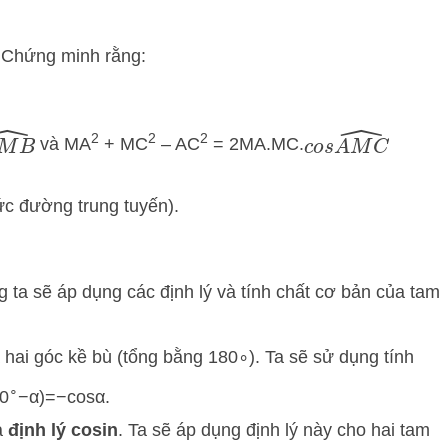
 Chứng minh rằng:
2
2
2
M
B
^
c
o
s
A
M
C
^
và MA
+ MC
– AC
= 2MA.MC.
ức đường trung tuyến).
 ta sẽ áp dụng các định lý và tính chất cơ bản của tam
 hai góc kề bù (tổng bằng
18
0
∘
). Ta sẽ sử dụng tính
∘
0
−
α
)
=
−
cos
α
.
a
định lý cosin
. Ta sẽ áp dụng định lý này cho hai tam