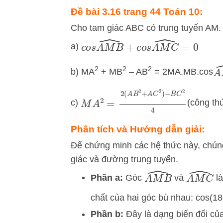
Đề bài 3.16 trang 44 Toán 10:
Cho tam giác ABC có trung tuyến AM.
c
o
s
A
M
B
^
+
c
o
s
A
M
C
^
=
0
a)
2
2
2
A
b) MA
+ MB
– AB
= 2MA.MB.cos
M
A
2
=
2
(
A
B
2
+
A
C
2
)
−
B
C
2
4
c)
(công th
Phân tích và Hướng dẫn giải:
Để chứng minh các hệ thức này, chúng
giác và đường trung tuyến.
A
M
B
^
A
M
C
^
Phần a:
Góc
và
là
chất của hai góc bù nhau:
cos
(
18
Phần b:
Đây là dạng biến đổi củ