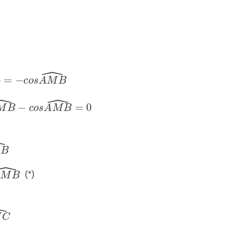
=
−
c
o
s
A
M
B
^
M
B
^
−
c
o
s
A
M
B
^
=
0
B
^
A
M
B
^
(*)
M
C
^