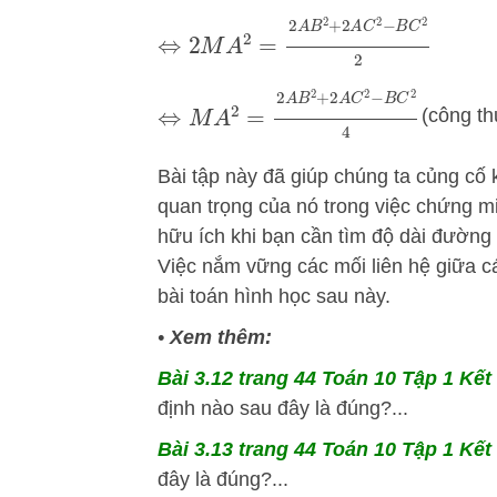
⇔
2
M
A
2
=
2
A
B
2
+
2
A
C
2
−
B
C
2
2
⇔
M
A
2
=
2
A
B
2
+
2
A
C
2
−
B
C
2
4
(công th
Bài tập này đã giúp chúng ta củng cố 
quan trọng của nó trong việc chứng 
hữu ích khi bạn cần tìm độ dài đường t
Việc nắm vững các mối liên hệ giữa cá
bài toán hình học sau này.
•
Xem thêm:
Bài 3.12 trang 44 Toán 10 Tập 1 Kết 
định nào sau đây là đúng?...
Bài 3.13 trang 44 Toán 10 Tập 1 Kết 
đây là đúng?...