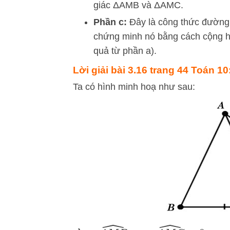
giác
Δ
A
MB
và
Δ
A
MC
.
Phần c:
Đây là công thức đường t
chứng minh nó bằng cách cộng h
quả từ phần a).
Lời giải
bài 3.16 trang 44 Toán 10
Ta có hình minh hoạ như sau: