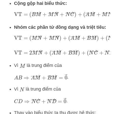
Cộng gộp hai biểu thức:
VT
=
(
B
M
→
+
M
N
→
+
N
C
→
)
+
(
A
M
→
+
M
N
→
+
N
D
→
)
Nhóm các phần tử đồng dạng và triệt tiêu:
VT
=
(
M
N
→
+
M
N
→
)
+
(
A
M
→
+
B
M
→
)
+
(
N
C
→
+
N
D
→
)
VT
=
2
M
N
→
+
(
A
M
→
+
B
M
→
)
+
(
N
C
→
+
N
D
→
)
Vì
là trung điểm của
M
A
B
⇒
A
M
→
+
B
M
→
=
0
→
.
Vì
là trung điểm của
N
C
D
⇒
N
C
→
+
N
D
→
=
0
→
.
Thay vào biểu thức ta thu được hệ thức: