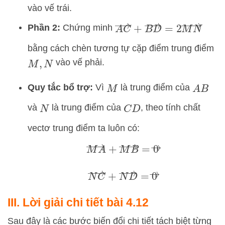
vào vế trái.
A
C
→
+
B
D
→
=
2
M
N
→
Phần 2:
Chứng minh
bằng cách chèn tương tự cặp điểm trung điểm
vào vế phải.
M
,
N
Quy tắc bổ trợ:
Vì
là trung điểm của
M
A
B
và
là trung điểm của
, theo tính chất
N
C
D
vectơ trung điểm ta luôn có:
M
A
→
+
M
B
→
=
0
→
N
C
→
+
N
D
→
=
0
→
III. Lời giải chi tiết bài 4.12
Sau đây là các bước biến đổi chi tiết tách biệt từng