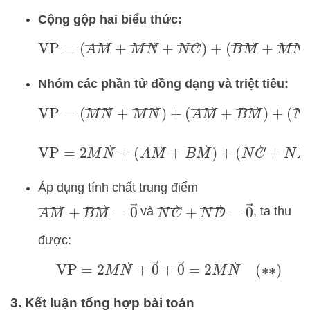
Cộng gộp hai biểu thức:
VP
=
(
A
M
→
+
M
N
→
+
N
C
→
)
+
(
B
M
→
+
M
N
→
+
N
D
→
)
Nhóm các phần tử đồng dạng và triệt tiêu:
VP
=
(
M
N
→
+
M
N
→
)
+
(
A
M
→
+
B
M
→
)
+
(
N
C
→
+
N
D
→
)
VP
=
2
M
N
→
+
(
A
M
→
+
B
M
→
)
+
(
N
C
→
+
N
D
→
)
Áp dụng tính chất trung điểm
A
M
→
+
B
M
→
=
0
→
N
C
→
+
N
D
→
=
0
→
và
, ta thu
được:
VP
=
2
M
N
→
+
0
→
+
0
→
=
2
M
N
→
(
∗
∗
)
3. Kết luận tổng hợp bài toán