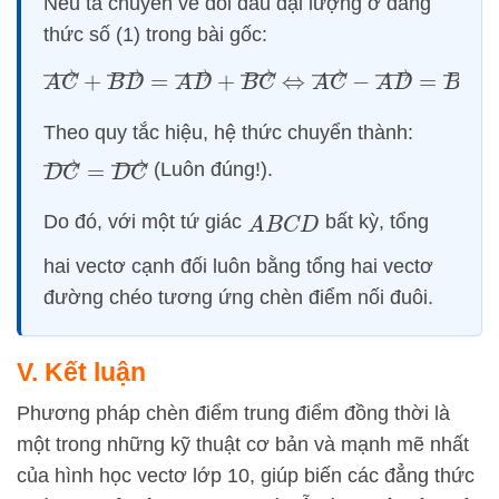
Nếu ta chuyển vế đổi dấu đại lượng ở đẳng
thức số (1) trong bài gốc:
A
C
→
+
B
D
→
=
A
D
→
+
B
C
→
⇔
A
C
→
−
A
D
→
=
B
Theo quy tắc hiệu, hệ thức chuyển thành:
D
C
→
=
D
C
→
(Luôn đúng!).
Do đó, với một tứ giác
bất kỳ, tổng
A
B
C
D
hai vectơ cạnh đối luôn bằng tổng hai vectơ
đường chéo tương ứng chèn điểm nối đuôi.
V. Kết luận
Phương pháp chèn điểm trung điểm đồng thời là
một trong những kỹ thuật cơ bản và mạnh mẽ nhất
của hình học vectơ lớp 10, giúp biến các đẳng thức