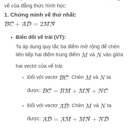
vế của đẳng thức hình học:
1. Chứng minh vế thứ nhất:
B
C
→
+
A
D
→
=
2
M
N
→
Biến đổi vế trái (VT):
Ta áp dụng quy tắc ba điểm mở rộng để chèn
liên tiếp hai điểm trung điểm
và
vào giữa
M
N
hai vectơ của vế trái:
B
C
→
Đối với vectơ
: Chèn
và
ta
M
N
B
C
→
=
B
M
→
+
M
N
→
+
N
C
→
được:
A
D
→
Đối với vectơ
: Chèn
và
ta
M
N
A
D
→
=
A
M
→
+
M
N
→
+
N
D
→
được: