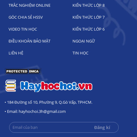
TRẮC NGHIỆM ONLINE
KIẾN THỨC LỚP 8
GÓC CHIA SẺ HSSV
KIẾN THỨC LỚP 7
VIDEO TIN HỌC
KIẾN THỨC LỚP 6
ĐIỀU KHOẢN BẢO MẬT
NGOẠI NGỮ
LIÊN HỆ
TIN HỌC
• 184 Đường số 10, Phường 9, Q.Gò Vấp, TPHCM.
• Email: hayhochoi.3h@gmail.com