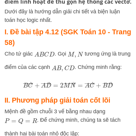
điểm linh hoạt để thu gọn hệ thống các vectơ.
Dưới đây là hướng dẫn giải chi tiết và biện luận
toán học logic nhất.
I. Đề bài tập 4.12 (SGK Toán 10 - Trang
58)
Cho tứ giác
. Gọi
tương ứng là trung
A
B
C
D
M
,
N
điểm của các cạnh
. Chứng minh rằng:
A
B
,
C
D
B
C
→
+
A
D
→
=
2
M
N
→
=
A
C
→
+
B
D
→
II. Phương pháp giải toán cốt lõi
Mệnh đề gồm chuỗi 3 vế bằng nhau dạng
. Để chứng minh, chúng ta sẽ tách
P
=
Q
=
R
thành hai bài toán nhỏ độc lập: