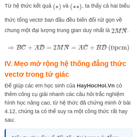
Từ hệ thức kết quả
và
, ta thấy cả hai biểu
(
∗
)
(
∗
∗
)
thức tổng vectơ ban đầu đều biến đổi rút gọn về
2
M
N
→
chung một đại lượng trung gian duy nhất là
.
⇒
B
C
→
+
A
D
→
=
2
M
N
→
=
A
C
→
+
B
D
→
(Đpcm)
Đ
IV. Mẹo mở rộng hệ thống đẳng thức
vectơ trong tứ giác
Để giúp các em học sinh của
HayHocHoi.Vn
có
thêm công cụ giải nhanh các câu hỏi trắc nghiệm
hình học nâng cao, từ hệ thức đã chứng minh ở bài
4.12, chúng ta có thể suy ra một công thức rất hay
sau: