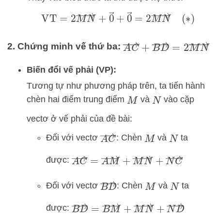
VT
=
2
M
N
→
+
0
→
+
0
→
=
2
M
N
→
(
∗
)
A
C
→
+
B
D
→
=
2
M
N
2. Chứng minh vế thứ ba:
Biến đổi vế phải (VP):
Tương tự như phương pháp trên, ta tiến hành
chèn hai điểm trung điểm
và
vào cặp
M
N
vectơ ở vế phải của đề bài:
A
C
→
Đối với vectơ
: Chèn
và
ta
M
N
A
C
→
=
A
M
→
+
M
N
→
+
N
C
→
được:
B
D
→
Đối với vectơ
: Chèn
và
ta
M
N
B
D
→
=
B
M
→
+
M
N
→
+
N
D
→
được: