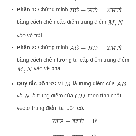
B
C
→
+
A
D
→
=
2
M
N
→
Phần 1:
Chứng minh
bằng cách chèn cặp điểm trung điểm
M
,
N
vào vế trái.
A
C
→
+
B
D
→
=
2
M
N
→
Phần 2:
Chứng minh
bằng cách chèn tương tự cặp điểm trung điểm
vào vế phải.
M
,
N
Quy tắc bổ trợ:
Vì
là trung điểm của
M
A
B
và
là trung điểm của
, theo tính chất
N
C
D
vectơ trung điểm ta luôn có:
M
A
→
+
M
B
→
=
0
→