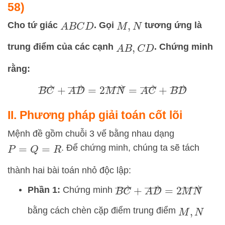
58)
Cho tứ giác
. Gọi
tương ứng là
A
B
C
D
M
,
N
trung điểm của các cạnh
. Chứng minh
A
B
,
C
D
rằng:
B
C
→
+
A
D
→
=
2
M
N
→
=
A
C
→
+
B
D
→
II. Phương pháp giải toán cốt lõi
Mệnh đề gồm chuỗi 3 vế bằng nhau dạng
. Để chứng minh, chúng ta sẽ tách
P
=
Q
=
R
thành hai bài toán nhỏ độc lập:
B
C
→
+
A
D
→
=
2
M
N
→
Phần 1:
Chứng minh
bằng cách chèn cặp điểm trung điểm
M
,
N