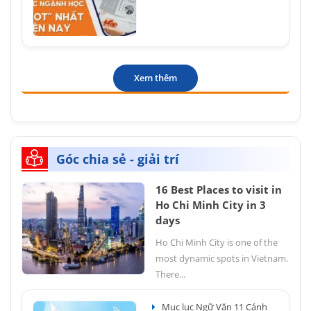
Xem thêm
Góc chia sẻ - giải trí
16 Best Places to visit in
Ho Chi Minh City in 3
days
Ho Chi Minh City is one of the
most dynamic spots in Vietnam.
There...
Mục lục Ngữ Văn 11 Cánh