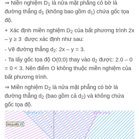
⇒ Niền nghiệm D
là nửa mặt phẳng có bờ là
1
đường thẳng d
(không bao gồm d
) chứa gốc tọa
1
1
độ.
+ Xác định miền nghiệm D
của bất phương trình 2x
2
– y ≥ 3 được xác định như sau:
- Vẽ đường thẳng d
: 2x – y = 3.
2
- Ta lấy gốc tọa độ O(0;0) thay vào d
được: 2.0 – 0
2
= 0 < 3. Nên điểm O không thuộc miền nghiệm của
bất phương trình.
⇒ Miền nghiệm D
là nửa mặt phẳng có bờ là
2
đường thẳng d
(bao gồm cả d
) và không chứa
2
2
gốc tọa độ.