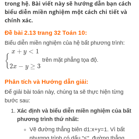
trong hệ. Bài viết này sẽ hướng dẫn bạn cách
biểu diễn miền nghiệm một cách chi tiết và
chính xác.
Đề bài 2.13 trang 32 Toán 10:
Biểu diễn miền nghiệm của hệ bất phương trình:
{
x
+
y
<
1
2
x
−
y
≥
3
trên mặt phẳng tọa độ.
Phân tích và Hướng dẫn giải:
Để giải bài toán này, chúng ta sẽ thực hiện từng
bước sau:
Xác định và biểu diễn miền nghiệm của bất
phương trình thứ nhất:
Vẽ đường thẳng biên
d
1
:
x
+
y
=
1
. Vì bất
phương trình có dấu "<", đường thẳng