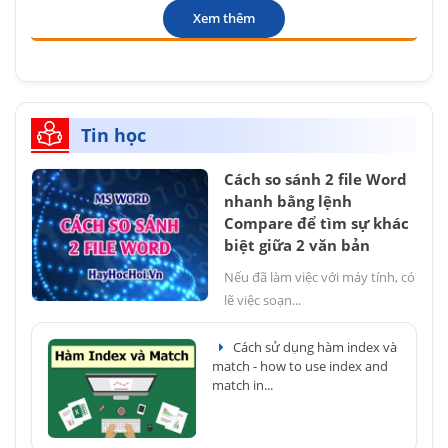
Xem thêm
Tin học
Cách so sánh 2 file Word
nhanh bằng lệnh
Compare để tìm sự khác
biệt giữa 2 văn bản
Nếu đã làm việc với máy tính, có
lẽ việc soạn...
Cách sử dụng hàm index và
match - how to use index and
match in...