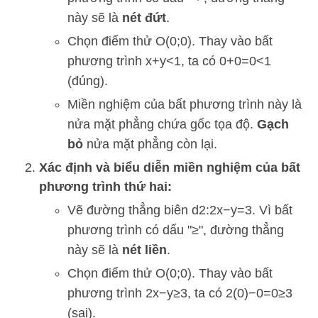
này sẽ là
nét đứt
.
Chọn điểm thử
O
(
0
;
0
)
. Thay vào bất
phương trình
x
+
y
<
1
, ta có
0
+
0
=
0
<
1
(đúng).
Miền nghiệm của bất phương trình này là
nửa mặt phẳng chứa gốc tọa độ.
Gạch
bỏ
nửa mặt phẳng còn lại.
Xác định và biểu diễn miền nghiệm của bất
phương trình thứ hai:
Vẽ đường thẳng biên
d
2
:
2
x
−
y
=
3
. Vì bất
phương trình có dấu "
≥
", đường thẳng
này sẽ là
nét liền
.
Chọn điểm thử
O
(
0
;
0
)
. Thay vào bất
phương trình
2
x
−
y
≥
3
, ta có
2
(
0
)
−
0
=
0
≥
3
(sai).