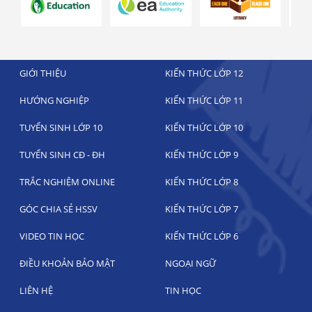
GIỚI THIỆU
KIẾN THỨC LỚP 12
HƯỚNG NGHIỆP
KIẾN THỨC LỚP 11
TUYỂN SINH LỚP 10
KIẾN THỨC LỚP 10
TUYỂN SINH CĐ - ĐH
KIẾN THỨC LỚP 9
TRẮC NGHIỆM ONLINE
KIẾN THỨC LỚP 8
GÓC CHIA SẺ HSSV
KIẾN THỨC LỚP 7
VIDEO TIN HỌC
KIẾN THỨC LỚP 6
ĐIỀU KHOẢN BẢO MẬT
NGOẠI NGỮ
LIÊN HỆ
TIN HỌC