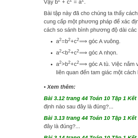
2
2
2
Vậy b
+ c
= a
.
Bài tập này đã cho chúng ta thấy cách
cung cấp một phương pháp để xác định
cách so sánh bình phương độ dài các
2
2
2
a
=
b
+
c
⟹
góc A vuông.
2
2
2
a
<
b
+
c
⟹
góc A nhọn.
2
2
2
a
>
b
+
c
⟹
góc A tù. Việc nắm v
liên quan đến tam giác một cách 
•
Xem thêm:
Bài 3.12 trang 44 Toán 10 Tập 1 Kết 
định nào sau đây là đúng?...
Bài 3.13 trang 44 Toán 10 Tập 1 Kết 
đây là đúng?...
Bài 3.14 trang 44 Toán 10 Tập 1 Kết 