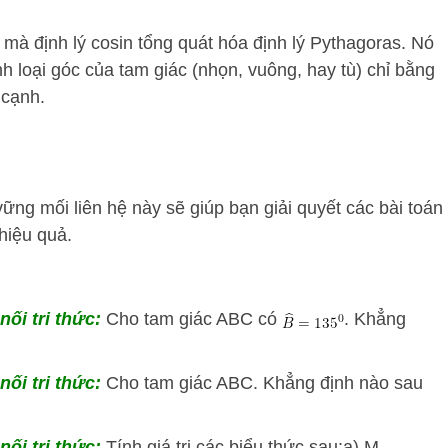
 mà định lý cosin tổng quát hóa định lý Pythagoras. Nó
 loại góc của tam giác (nhọn, vuông, hay tù) chỉ bằng
 cạnh.
ững mối liên hệ này sẽ giúp bạn giải quyết các bài toán
hiệu quả.
nối tri thức:
Cho tam giác ABC có
. Khẳng
nối tri thức:
Cho tam giác ABC. Khẳng định nào sau
nối tri thức:
Tính giá trị các biểu thức sau:a) M