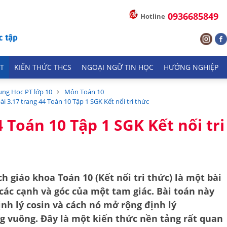
0936685849
Hotline
T
KIẾN THỨC THCS
NGOẠI NGỮ TIN HỌC
HƯỚNG NGHIỆP
ung Học PT lớp 10
Môn Toán 10
bài 3.17 trang 44 Toán 10 Tập 1 SGK Kết nối tri thức
4 Toán 10 Tập 1 SGK Kết nối tri
ch giáo khoa Toán 10 (Kết nối tri thức) là một bài
các cạnh và góc của một tam giác. Bài toán này
ịnh lý cosin
và cách nó mở rộng định lý
g vuông. Đây là một kiến thức nền tảng rất quan