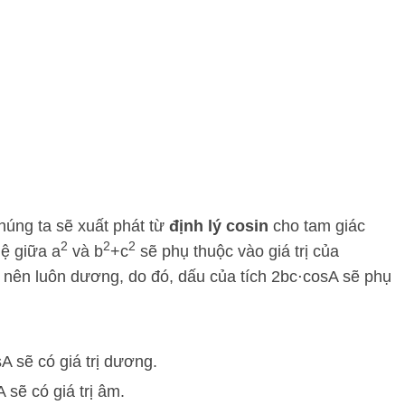
húng ta sẽ xuất phát từ
định lý cosin
cho tam giác
2
2
2
hệ giữa
a
và
b
+
c
sẽ phụ thuộc vào giá trị của
 nên luôn dương, do đó, dấu của tích
2
b
c
⋅
cos
A
sẽ phụ
s
A
sẽ có giá trị dương.
A
sẽ có giá trị âm.