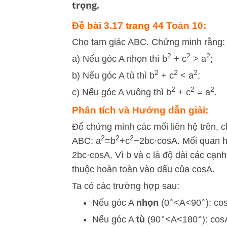
trọng.
Đề bài 3.17 trang 44 Toán 10:
Cho tam giác ABC. Chứng minh rằng:
2
2
2
a) Nếu góc A nhọn thì b
+ c
> a
;
2
2
2
b) Nếu góc A tù thì b
+ c
< a
;
2
2
2
c) Nếu góc A vuông thì b
+ c
= a
.
Phân tích và Hướng dẫn giải:
Để chứng minh các mối liên hệ trên, c
2
2
2
ABC:
a
=
b
+
c
−
2
b
c
⋅
cos
A
. Mối quan 
2
b
c
⋅
cos
A
. Vì
b
và
c
là độ dài các cạnh
thuộc hoàn toàn vào dấu của
cos
A
.
Ta có các trường hợp sau:
∘
∘
Nếu góc A
nhọn
(
0
<
A
<
9
0
):
co
∘
∘
Nếu góc A
tù
(
9
0
<
A
<
18
0
):
cos