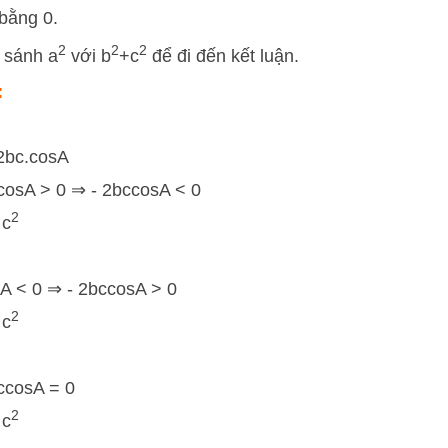
bằng 0.
2
2
2
o sánh
a
với
b
+
c
để đi đến kết luận.
:
2bc.cosA
cosA > 0 ⇒ - 2bccosA < 0
2
 c
A < 0 ⇒ - 2bccosA > 0
2
 c
ccosA = 0
2
 c