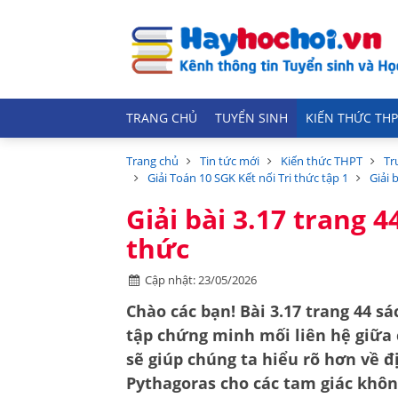
TRANG CHỦ
TUYỂN SINH
KIẾN THỨC THP
Trang chủ
Tin tức mới
Kiến thức THPT
Tr
Giải Toán 10 SGK Kết nối Tri thức tập 1
Giải 
Giải bài 3.17 trang 4
thức
Cập nhật: 23/05/2026
Chào các bạn! Bài 3.17 trang 44 sá
tập chứng minh mối liên hệ giữa 
sẽ giúp chúng ta hiểu rõ hơn về
đ
Pythagoras cho các tam giác khôn