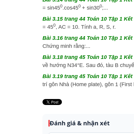
0
0
0
= sin45
.cos45
+ sin30
;...
Bài 3.15 trang 44 Toán 10 Tập 1 Kết 
0
= 45
, AC = 10. Tính a, R, S, r.
Bài 3.16 trang 44 Toán 10 Tập 1 Kết 
Chứng minh rằng:...
Bài 3.18 trang 45 Toán 10 Tập 1 Kết 
về hướng N34°E. Sau đó, tàu B chuyể
Bài 3.19 trang 45 Toán 10 Tập 1 Kết 
trí gôn Nhà (Home plate), gôn 1 (First
Đánh giá & nhận xét