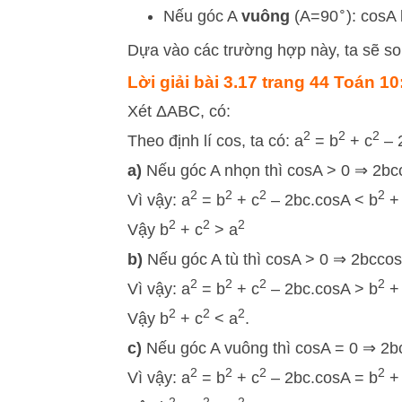
∘
Nếu góc A
vuông
(
A
=
9
0
):
cos
A
Dựa vào các trường hợp này, ta sẽ s
Lời giải bài 3.17 trang 44 Toán 10
Xét ΔABC, có:
2
2
2
Theo định lí cos, ta có: a
= b
+ c
– 
a)
Nếu góc A nhọn thì cosA > 0 ⇒ 2bc
2
2
2
2
Vì vậy: a
= b
+ c
– 2bc.cosA < b
+
2
2
2
Vậy b
+ c
> a
b)
Nếu góc A tù thì cosA > 0 ⇒ 2bccos
2
2
2
2
Vì vậy: a
= b
+ c
– 2bc.cosA > b
+
2
2
2
Vậy b
+ c
< a
.
c)
Nếu góc A vuông thì cosA = 0 ⇒ 2b
2
2
2
2
Vì vậy: a
= b
+ c
– 2bc.cosA = b
+