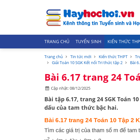
TRANG CHỦ
TUYỂN SINH
KIẾN THỨC THP
Trang chủ
Tin tức mới
Kiến thức THPT
Tr
Giải Toán 10 SGK Kết nối Tri thức tập 2
Bài 6
Bài 6.17 trang 24 Toá
Cập nhật: 08/12/2025
Bài tập 6.17, trang 24 SGK Toán 10 
dấu của tam thức bậc hai
.
Bài 6.17 trang 24 Toán 10 Tập 2 Kế
Tìm các giá trị của tham số m để tam
2