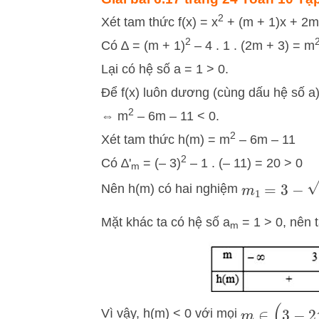
2
Xét tam thức f(x) = x
+ (m + 1)x + 2m
2
Có ∆ = (m + 1)
– 4 . 1 . (2m + 3) = m
Lại có hệ số a = 1 > 0.
Để f(x) luôn dương (cùng dấu hệ số a)
2
⇔ m
– 6m – 11 < 0.
2
Xét tam thức h(m) = m
– 6m – 11
2
Có ∆'
= (– 3)
– 1 . (– 11) = 20 > 0
m
m
1
=
3
−
20
=
Nên h(m) có hai nghiệm
Mặt khác ta có hệ số a
= 1 > 0, nên 
m
m
∈
(
3
−
2
5
;
Vì vậy, h(m) < 0 với mọi