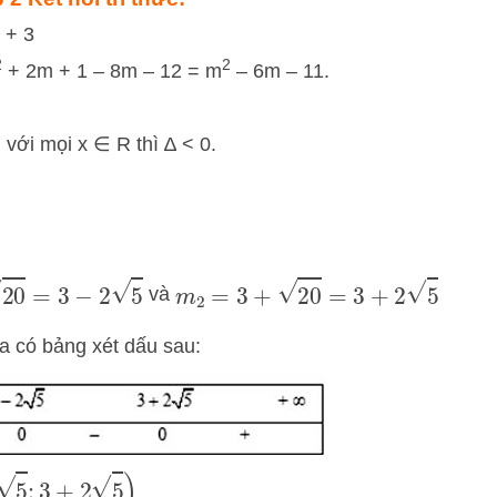
 + 3
2
2
+ 2m + 1 – 8m – 12 = m
– 6m – 11.
 với mọi x ∈ R thì ∆ < 0.
3
−
2
5
m
2
=
3
+
20
=
3
+
2
5
và
ta có bảng xét dấu sau:
3
+
2
5
)