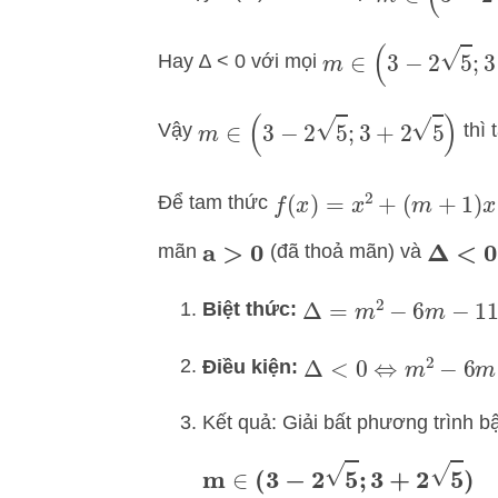
m
∈
(
3
−
2
5
;
3
+
2
5
)
Hay ∆ < 0 với mọi
m
∈
(
3
−
2
5
;
3
+
2
5
)
Vậy
thì 
Để tam thức
f
(
x
)
=
x
2
+
(
m
+
1
)
x
+
2
m
mãn
(đã thoả mãn) và
a
>
0
Δ
<
0
Biệt thức:
Δ
=
m
2
−
6
m
−
11
Điều kiện:
Δ
<
0
⇔
m
2
−
6
m
−
11
Kết quả: Giải bất phương trình b
m
∈
(
3
−
2
5
;
3
+
2
5
)