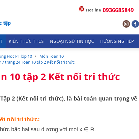
0936685849
Hotline
T
KIẾN THỨC THCS
NGOẠI NGỮ TIN HỌC
HƯỚNG NGHIỆP
ung Học PT lớp 10
Môn Toán 10
.17 trang 24 Toán 10 tập 2 Kết nối tri thức
n 10 tập 2 Kết nối tri thức
Tập 2 (Kết nối tri thức), là bài toán quan trọng về
t nối tri thức:
 thức bậc hai sau dương với mọi x ∈ R.