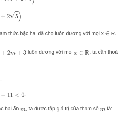
tam thức bậc hai đã cho luôn dương với mọi x ∈ R.
luôn dương với mọi
, ta cần thoả
+
3
x
∈
R
.
.
.
<
0
ậc hai ẩn
, ta được tập giá trị của tham số
là:
m
m