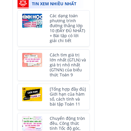
TIN XEM NHIỀU NHẤT
Các dạng toán
phương trình
đường thẳng lớp
10 (ĐẦY ĐỦ NHẤT)
+ Bài tập có lời
giải chi tiết
Cách tìm giá trị
lớn nhất (GTLN) và
giá trị nhỏ nhất
(GTNN) của biểu
thức Toán 9
[Tổng hợp đầy đủ]
Giới hạn của hàm
số, cách tính và
bài tập Toán 11
Chuyển động tròn
đều, Công thức
tính Tốc độ góc,