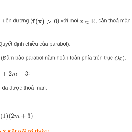
luôn dương (
) với mọi
, cần thoả mãn
f
(
x
)
>
0
x
∈
R
uyết định chiều của parabol).
(Đảm bảo parabol nằm hoàn toàn phía trên trục
).
O
x
:
+
3
đã được thoả mãn.
m
+
3
)
 2 Kết nối tri thức: