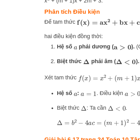
x
+ (m + 1)x + 2m + 3.
Phân tích Điều kiện
Để tam thức
f
(
x
)
=
ax
2
+
bx
+
c
hai điều kiện đồng thời:
Hệ số
phải dương (
).
(Q
a
a
>
0
Biệt thức
phải âm (
).
Δ
Δ
<
0
Xét tam thức
f
(
x
)
=
x
2
+
(
m
+
1
)
x
+
2
m
Hệ số
:
. Điều kiện
a
a
=
1
a
>
0
Biệt thức
: Ta cần
.
Δ
Δ
<
0
Δ
=
b
2
−
4
a
c
=
(
m
+
1
)
2
−
4
(
1
)
(
2
Giải bài 6.17 trang 24 Toán 10 Tập