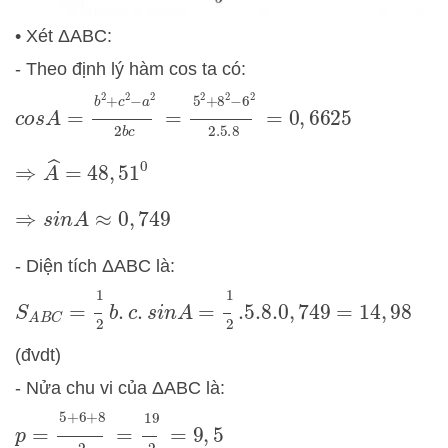
• Xét ΔABC:
- Theo định lý hàm cos ta có:
c
o
s
A
=
b
2
+
c
2
−
a
2
=
2
5
b
2
c
+
8
2
−
6
2
2.5
.8
=
0
,
6625
⇒
A
^
=
48
,
51
0
⇒
s
i
n
A
≈
0
,
749
- Diện tích ΔABC là:
S
A
B
C
=
1
2
b
.
c
.
s
i
n
A
=
1
2
.5
.8
.0
,
749
=
14
,
98
(đvdt)
- Nửa chu vi của ΔABC là:
p
=
5
+
6
+
8
2
=
19
2
=
9
,
5