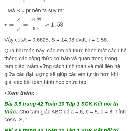
- Mà S = pr nên ta suy ra:
r
=
S
p
=
14
,
98
9
,
5
≈
1
,
58
Vậy cosA = 0,6625, S = 14,98 đvdt, r = 1,58.
Qua bài toán này, các em đã thực hành một cách hệ
thống các công thức cơ bản và quan trọng trong
tam giác. Nắm vững cách tính toán và mối liên hệ
giữa các đại lượng sẽ giúp các em tự tin hơn khi
giải các bài toán hình học phức tạp.
•
Xem thêm:
Bài 3.5 trang 42 Toán 10 Tập 1 SGK Kết nối tri
thức:
Cho tam giác ABC có a = 6, b = 5, c = 8. Tính
cosA, S, r.
Bài 3.6 trang 42 Toán 10 Tập 1 SGK Kết nối tri