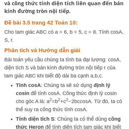
và công thức tính diện tích liên quan đến bán
kính đường tròn nội tiếp.
Đề bài 3.5 trang 42 Toán 10:
Cho tam giác ABC có a = 6, b = 5, c = 8. Tính cosA,
S, r.
Phân tích và Hướng dẫn giải
Bài toán yêu cầu chúng ta tính ba đại lượng:
cos
A
,
diện tích
S
và bán kính đường tròn nội tiếp
r
của
tam giác ABC khi biết độ dài ba cạnh
a
,
b
,
c
.
Tính
cos
A
: Chúng ta sẽ sử dụng
định lý
cosin
để tính
cos
A
. Công thức định lý cosin
2
2
2
cho góc A là:
a
=
b
+
c
−
2
b
c
cos
A
. Từ đó, ta có
thể suy ra công thức tính
cos
A
.
Tính diện tích
S
: Chúng ta có thể dùng
công
thức Heron
để tính diện tích tam giác khi biết