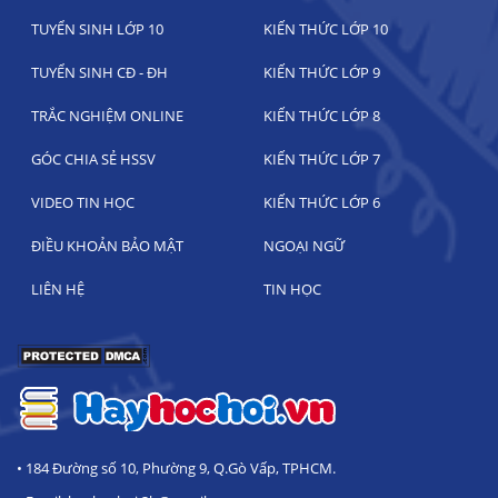
TUYỂN SINH LỚP 10
KIẾN THỨC LỚP 10
TUYỂN SINH CĐ - ĐH
KIẾN THỨC LỚP 9
TRẮC NGHIỆM ONLINE
KIẾN THỨC LỚP 8
GÓC CHIA SẺ HSSV
KIẾN THỨC LỚP 7
VIDEO TIN HỌC
KIẾN THỨC LỚP 6
ĐIỀU KHOẢN BẢO MẬT
NGOẠI NGỮ
LIÊN HỆ
TIN HỌC
• 184 Đường số 10, Phường 9, Q.Gò Vấp, TPHCM.