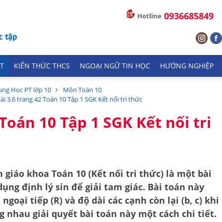
0936685849
Hotline
T
KIẾN THỨC THCS
NGOẠI NGỮ TIN HỌC
HƯỚNG NGHIỆP
ung Học PT lớp 10
Môn Toán 10
bài 3.6 trang 42 Toán 10 Tập 1 SGK Kết nối tri thức
 Toán 10 Tập 1 SGK Kết nối tri
h giáo khoa Toán 10 (Kết nối tri thức) là một bài
ụng định lý sin để giải tam giác. Bài toán này
goại tiếp (R) và độ dài các cạnh còn lại (b, c) khi
g nhau giải quyết bài toán này một cách chi tiết.