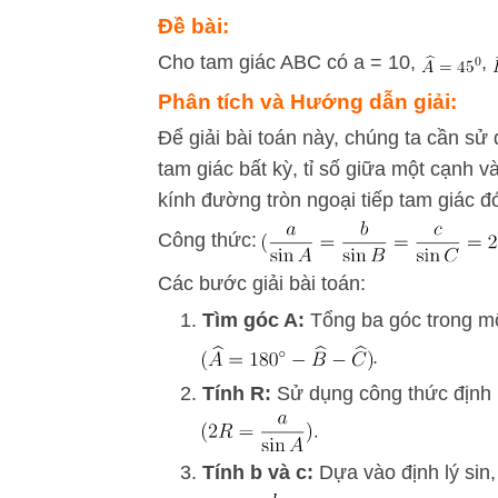
Đề bài:
Cho tam giác ABC có a = 10,
,
Phân tích và Hướng dẫn giải:
Để giải bài toán này, chúng ta cần sử
tam giác bất kỳ, tỉ số giữa một cạnh v
kính đường tròn ngoại tiếp tam giác đ
Công thức:
Các bước giải bài toán:
Tìm góc A:
Tổng ba góc trong mộ
.
Tính R:
Sử dụng công thức định l
Tính b và c:
Dựa vào định lý sin, 