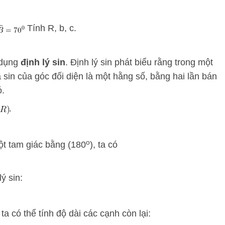
Tính R, b, c.
 dụng
định lý sin
. Định lý sin phát biểu rằng trong một
à sin của góc đối diện là một hằng số, bằng hai lần bán
ó.
.
o
t tam giác bằng (180
), ta có
ý sin:
ta có thể tính độ dài các cạnh còn lại: