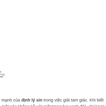
ức mạnh của
định lý sin
trong việc giải tam giác. Khi biết