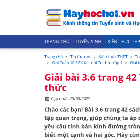
TRANG CHỦ
TUYỂN SINH
KIẾN THỨC THP
Trang chủ
Tin tức mới
Kiến thức THPT
Tr
Giải Toán 10 SGK Kết nối Tri thức tập 1
Giải 
Giải bài 3.6 trang 42
thức
Cập nhật: 25/09/2025
Chào các bạn! Bài 3.6 trang 42 sác
tập quan trọng, giúp chúng ta áp d
yêu cầu tính bán kính đường tròn n
biết một cạnh và hai góc. Hãy cùn