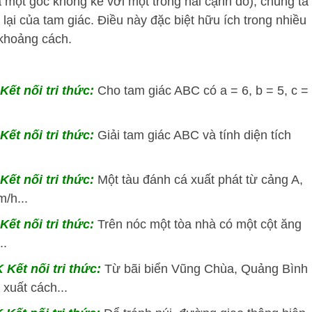
 một góc không kề với một trong hai cạnh đó), chúng ta
 lại của tam giác. Điều này đặc biệt hữu ích trong nhiều
 khoảng cách.
ết nối tri thức:
Cho tam giác ABC có a = 6, b = 5, c =
Kết nối tri thức:
Giải tam giác ABC và tính diện tích
Kết nối tri thức:
Một tàu đánh cá xuất phát từ cảng A,
/h...
Kết nối tri thức:
Trên nóc một tòa nhà có một cột ăng
..
 Kết nối tri thức:
Từ bãi biển Vũng Chùa, Quảng Bình
xuất cách...