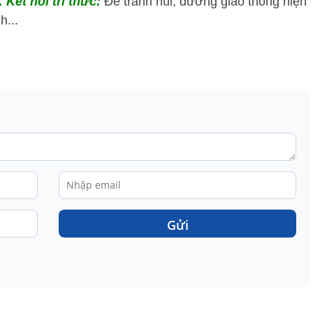
 Kết nối tri thức:
Để tránh núi, đường giao thông hiện
h...
Gửi