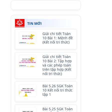
TIN MỚI
Giải chi tiết Toán
10 Bài 1: Mệnh đề
(Kết nối tri thức)
Giải chi tiết Toán
10 Bài 2: Tập hợp
và các phép toán
trên tập hợp (Kết
nối tri thức)
Bài 5.26 SGK Toán
10 Kết nối tri thức
tập 1
Bài 5.25 SGK Toán