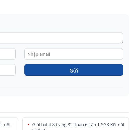
Gửi
ết nối
Giải bài 4.8 trang 82 Toán 6 Tập 1 SGK Kết nối