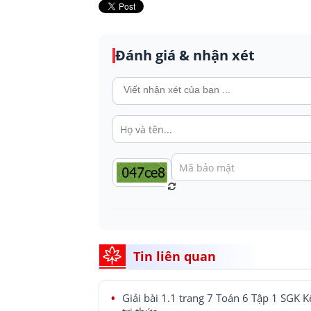
Đánh giá & nhận xét
Tin liên quan
Giải bài 1.1 trang 7 Toán 6 Tập 1 SGK K