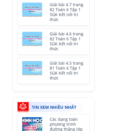
Giải bài 4.7 trang
82 Toán 6 Tập 1
SGK Kết nối tri
thức
Giải bài 4.6 trang
82 Toán 6 Tập 1
SGK Kết nối tri
thức
Giải bài 4.5 trang
81 Toán 6 Tập 1
SGK Kết nối tri
thức
TIN XEM NHIỀU NHẤT
Các dạng toán
phương trình
đường thẳng lớp