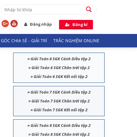
Đăng nhập
Đăng kí
GÓC CHIA SẺ - GIẢI TRÍ
TRẮC NGHIỆM ONLINE
»
Giải Toán 6 SGK Cánh Diều tập 2
»
Giải Toán 6 SGK Chân trời tập 2
»
Giải Toán 6 SGK Kết nối tập 2
»
Giải Toán 7 SGK Cánh Diều tập 2
»
Giải Toán 7 SGK Chân trời tập 2
»
Giải Toán 7 SGK Kết nối tập 2
»
Giải Toán 8 SGK Cánh Diều tập 2
»
Giải Toán 8 SGK Chân trời tập 2