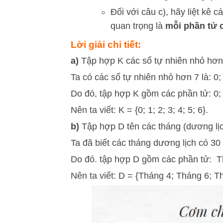
Đối với câu c), hãy liệt kê 
quan trọng là
mỗi phần tử c
Lời giải chi tiết:
a)
Tập hợp K các số tự nhiên nhỏ hơn
Ta có các số tự nhiên nhỏ hơn 7 là: 0; 1
Do đó, tập hợp K gồm các phần tử: 0; 1
Nên ta viết: K = {0; 1; 2; 3; 4; 5; 6}.
b)
Tập hợp D tên các tháng (dương lị
Ta đã biết các tháng dương lịch có 30
Do đó. tập hợp D gồm các phần tử: T
Nên ta viết: D = {Tháng 4; Tháng 6; T