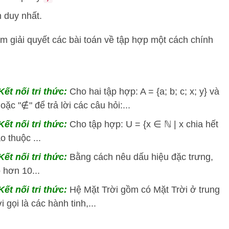
n duy nhất.
 giải quyết các bài toán về tập hợp một cách chính
ết nối tri thức:
Cho hai tập hợp: A = {a; b; c; x; y} và
hoặc "∉" để trả lời các câu hỏi:...
ết nối tri thức:
Cho tập hợp: U = {x ∈ ℕ | x chia hết
o thuộc ...
ết nối tri thức:
Bằng cách nêu dấu hiệu đặc trưng,
 hơn 10...
ết nối tri thức:
Hệ Mặt Trời gồm có Mặt Trời ở trung
gọi là các hành tinh,...