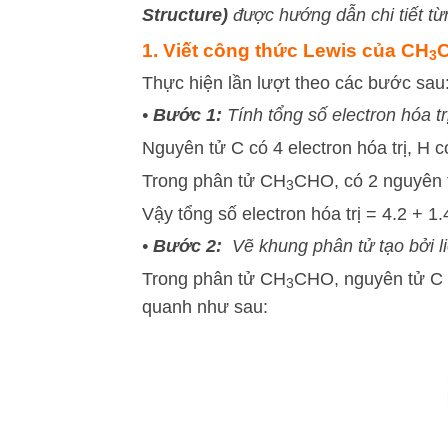
Structure)
được hướng dẫn chi tiết t
1. Viết công thức Lewis của CH
C
3
Thực hiện lần lượt theo các bước sau
•
Bước 1:
Tính tổng số electron hóa tr
Nguyên tử C có 4 electron hóa trị, H có
Trong phân tử CH
CHO, có 2 nguyên t
3
Vậy tổng số electron hóa trị = 4.2 + 1.
•
Bước 2:
Vẽ khung phân tử tạo bởi li
Trong phân tử CH
CHO, nguyên tử C 
3
quanh như sau: