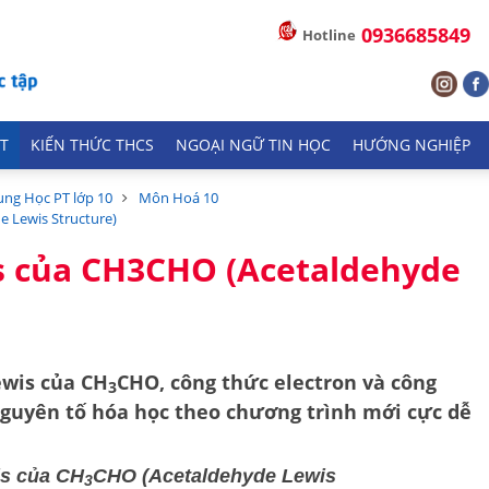
0936685849
Hotline
T
KIẾN THỨC THCS
NGOẠI NGỮ TIN HỌC
HƯỚNG NGHIỆP
ung Học PT lớp 10
Môn Hoá 10
e Lewis Structure)
is của CH3CHO (Acetaldehyde
ewis của CH
CHO, công thức electron và công
3
guyên tố hóa học theo chương trình mới cực dễ
is của CH
CHO (Acetaldehyde Lewis
3