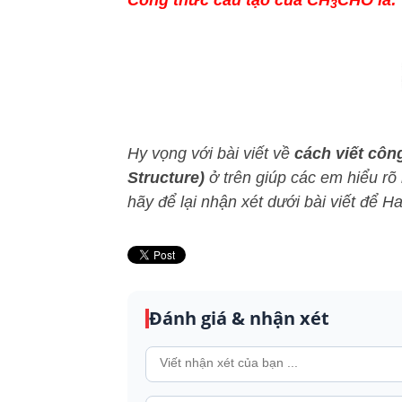
Công thức cấu tạo của CH
CHO là:
3
Hy vọng với bài viết về
cách
viết côn
Structure)
ở trên giúp các em hiểu rõ
hãy để lại nhận xét dưới bài viết để 
Đánh giá & nhận xét