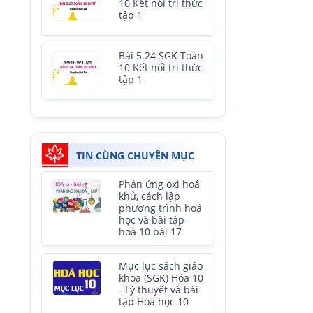
10 Kết nối tri thức
tập 1
Bài 5.24 SGK Toán
10 Kết nối tri thức
tập 1
TIN CÙNG CHUYÊN MỤC
Phản ứng oxi hoá
khử, cách lập
phương trình hoá
học và bài tập -
hoá 10 bài 17
Mục lục sách giáo
khoa (SGK) Hóa 10
- Lý thuyết và bài
tập Hóa học 10