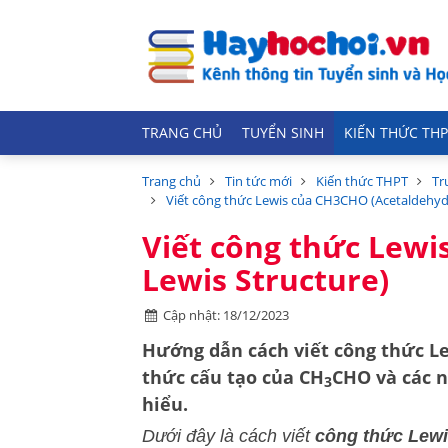
TRANG CHỦ
TUYỂN SINH
KIẾN THỨC THP
Trang chủ
Tin tức mới
Kiến thức THPT
Tr
Viết công thức Lewis của CH3CHO (Acetaldehyd
Viết công thức Lew
Lewis Structure)
Cập nhật: 18/12/2023
Hướng dẫn cách viết công thức L
thức cấu tạo của CH
CHO và các n
3
hiểu.
Dưới đây là cách viết
công thức Lew