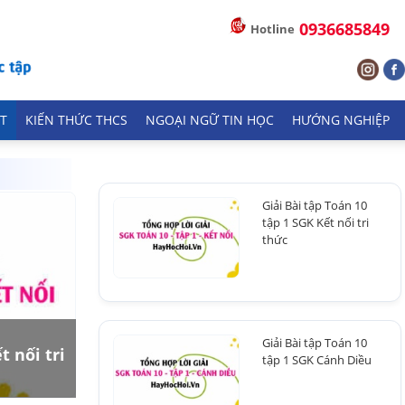
0936685849
Hotline
T
KIẾN THỨC THCS
NGOẠI NGỮ TIN HỌC
HƯỚNG NGHIỆP
Giải Bài tập Toán 10
tập 1 SGK Kết nối tri
thức
Giải Bài tập Toán 10
t nối tri
tập 1 SGK Cánh Diều