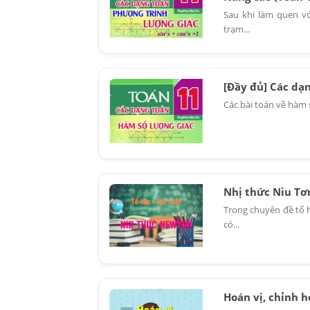
Sau khi làm quen vớ
trạm...
[Đầy đủ] Các dạn
Các bài toán về hàm 
Nhị thức Niu Tơn
Trong chuyên đề tổ 
có...
Hoán vị, chỉnh h