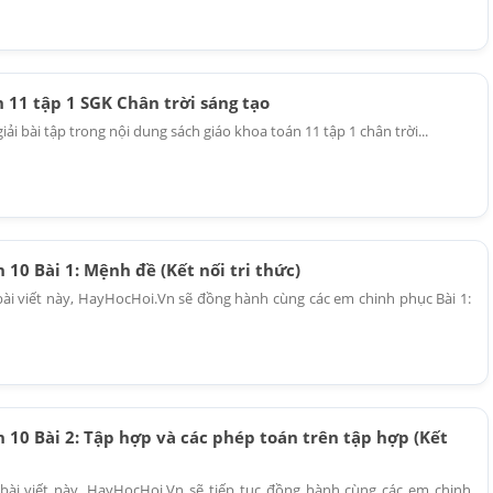
n 11 tập 1 SGK Chân trời sáng tạo
giải bài tập trong nội dung sách giáo khoa toán 11 tập 1 chân trời...
n 10 Bài 1: Mệnh đề (Kết nối tri thức)
bài viết này, HayHocHoi.Vn sẽ đồng hành cùng các em chinh phục Bài 1:
án 10 Bài 2: Tập hợp và các phép toán trên tập hợp (Kết
bài viết này, HayHocHoi.Vn sẽ tiếp tục đồng hành cùng các em chinh