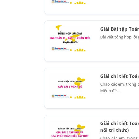
Giải Bài tập Toá
Bài viết tổng hợp lời 
Giải chi tiết Toá
Chào các em, trong 
Mệnh đề...
Giải chi tiết To
nối tri thức)
Chào các em, trong 