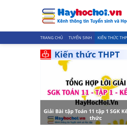
TRANG CHỦ
TUYỂN SINH
KIẾN THỨC THP
Kiến thức THPT
Giải Bài tập Toán 11 tập 1 SGK Kế
thức