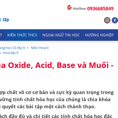
0936685849
Hotline
T
KIẾN THỨC THCS
NGOẠI NGỮ TIN HỌC
HƯỚNG NGHIỆP
ung học CS lớp 9
Môn Hoá 9
 - Hoá lớp 9
a Oxide, Acid, Base và Muối -
ợp chất vô cơ cơ bản và cực kỳ quan trọng trong
 vững
tính chất hóa học
của chúng là chìa khóa
i quyết các bài tập một cách thành thạo.
ách đầy đủ và chi tiết các tính chất hóa học đặc