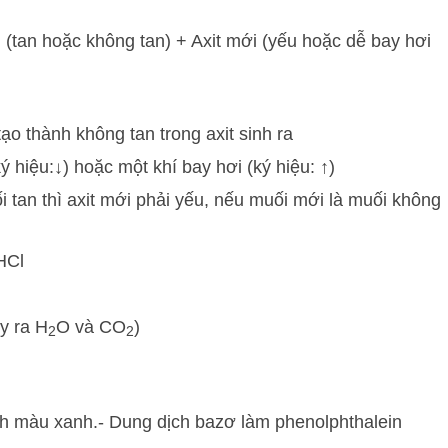
 (tan hoặc không tan) + Axit mới (yếu hoặc dễ bay hơi
tạo thành không tan trong axit sinh ra
ký hiệu:↓) hoặc một khí bay hơi (ký hiệu: ↑)
 tan thì axit mới phải yếu, nếu muối mới là muối không
HCl
y ra H
O và CO
)
2
2
nh màu xanh.
- Dung dịch bazơ làm phenolphthalein