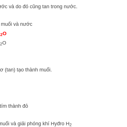
nước và do đó cũng tan trong nước.
nh muối và nước
H
O
2
O
2
zơ (tan) tạo thành muối.
 tím thành đỏ
 muối và giải phóng khí Hyđro H
2