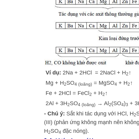
Ví dụ:
2Na + 2HCl = 2NaCl + H
↑
2
Mg + H
SO
= MgSO
+ H
↑
2
4 (loãng)
4
2
Fe + 2HCl = FeCl
+ H
↑
2
2
2Al + 3H
SO
→ Al
(SO
)
+ 3
2
4 (loãng)
2
4
3
- Chú ý:
Sắt khi tác dụng với HCl, H
2
(III) (phản ứng không mạnh nên không tạ
H
SO
đặc nóng).
2
4