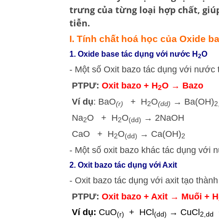
trưng của từng loại hợp chất, gi
tiễn.
I. Tính chất hoá học của Oxide b
1. Oxide base tác dụng với nước H
O
2
- Một số Oxit bazo tác dụng với nước 
PTPƯ:
Oxit bazo + H
O → Bazo
2
Ví dụ
: BaO
+ H
O
→ Ba(OH)
(r)
2
(dd)
2
Na
O + H
O
→ 2NaOH
2
2
(dd)
CaO + H
O
→ Ca(OH)
2
(dd)
2
- Một số oxit bazo khác tác dụng với 
2. Oxit bazo tác dụng với Axit
- Oxit bazo tác dụng với axit tạo thà
PTPƯ
:
Oxit bazo + Axit → Muối + H
Ví dụ:
CuO
+ HCl
→ CuCl
(r)
(dd)
2,dd