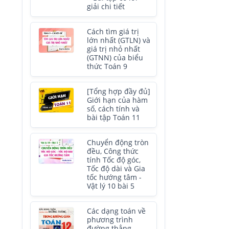
giải chi tiết
Cách tìm giá trị
lớn nhất (GTLN) và
giá trị nhỏ nhất
(GTNN) của biểu
thức Toán 9
[Tổng hợp đầy đủ]
Giới hạn của hàm
số, cách tính và
bài tập Toán 11
Chuyển động tròn
đều, Công thức
tính Tốc độ góc,
Tốc độ dài và Gia
tốc hướng tâm -
Vật lý 10 bài 5
Các dạng toán về
phương trình
đường thẳng