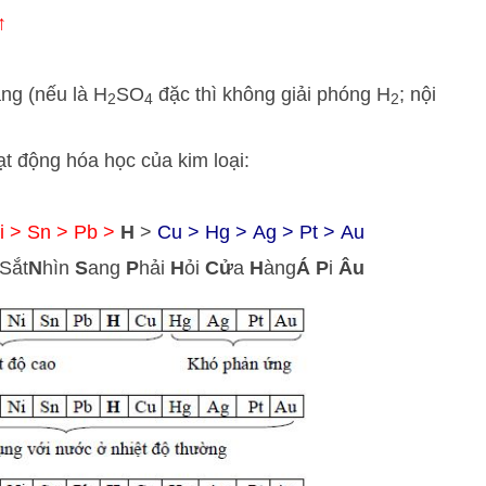
↑
ng (nếu là H
SO
đặc thì không giải phóng H
; nội
2
4
2
ạt động hóa học của kim loại:
i > Sn > Pb >
H
>
Cu > Hg > Ag > Pt > Au
Sắt
N
hìn
S
ang
P
hải
H
ỏi
Cử
a
H
àng
Á
P
i
Âu