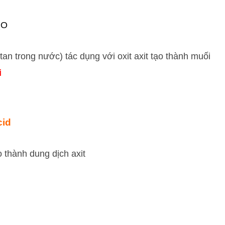
O
2
 tan trong nước) tác dụng với oxit axit tạo thành muối
i
cid
o thành dung dịch axit