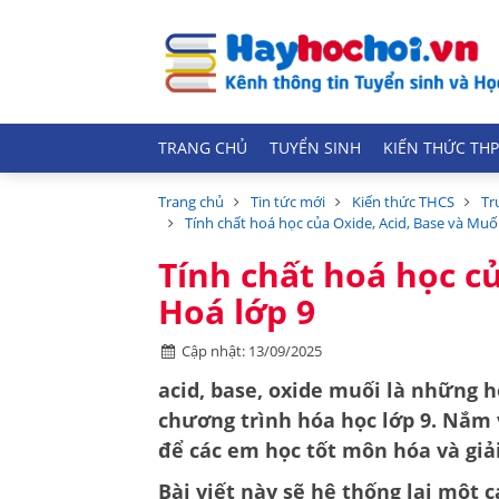
TRANG CHỦ
TUYỂN SINH
KIẾN THỨC THP
Trang chủ
Tin tức mới
Kiến thức THCS
Tr
Tính chất hoá học của Oxide, Acid, Base và Muối
Tính chất hoá học củ
Hoá lớp 9
Cập nhật: 13/09/2025
acid, base, oxide muối là những h
chương trình hóa học lớp 9. Nắm
để các em học tốt môn hóa và giả
Bài viết này sẽ hệ thống lại một c