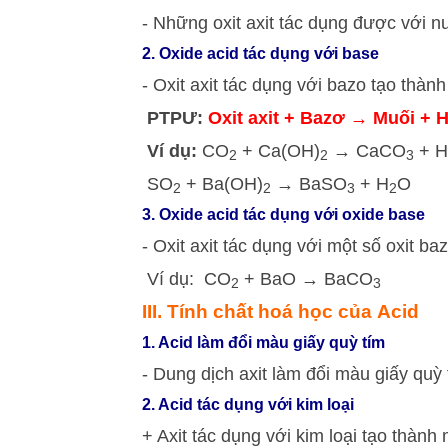
- Những oxit axit tác dụng được với 
2. Oxide acid tác dụng với base
- Oxit axit tác dụng với bazo tạo thà
PTPƯ
:
Oxit axit + Bazơ → Muối + 
Ví dụ:
CO
+ Ca(OH)
→ CaCO
+ H
2
2
3
SO
+ Ba(OH)
→ BaSO
+ H
O
2
2
3
2
3. Oxide acid tác dụng với oxide base
- Oxit axit tác dụng với một số oxit ba
Ví dụ: CO
+ BaO → BaCO
2
3
III. Tính chất hoá học của Acid
1. Acid làm đổi màu giấy quỳ tím
- Dung dịch axit làm đổi màu giấy quỳ
2. Acid tác dụng với kim loại
+ Axit tác dụng với kim loại tạo thành