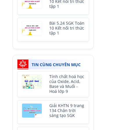
10 Kết nối tri thức
tập 1
Bài 5.24 SGK Toán
10 Kết nối tri thức
tập 1
TIN CÙNG CHUYÊN MỤC
Tính chất hoá học
của Oxide, Acid,
Base và Muối -
Hoá lớp 9
Giải KHTN 9 trang
134 Chân trời
sáng tạo SGK