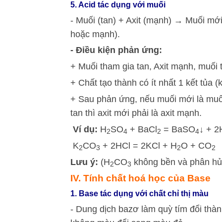
5. Acid tác dụng với muối
- Muối (tan) + Axit (mạnh) → Muối mới
hoặc mạnh).
- Điều kiện phản ứng:
+ Muối tham gia tan, Axit mạnh, muối 
+ Chất tạo thành có ít nhất 1 kết tủa (
+ Sau phản ứng, nếu muối mới là muối
tan thì axit mới phải là axit mạnh.
Ví dụ:
H
SO
+ BaCl
= BaSO
↓ + 2
2
4
2
4
K
CO
+ 2HCl = 2KCl + H
O + CO
2
3
2
2
Lưu ý:
(H
CO
không bền và phân hủ
2
3
IV. Tính chất hoá học của Base
1. Base tác dụng với chất chỉ thị màu
- Dung dịch bazơ làm quỳ tím đổi thà