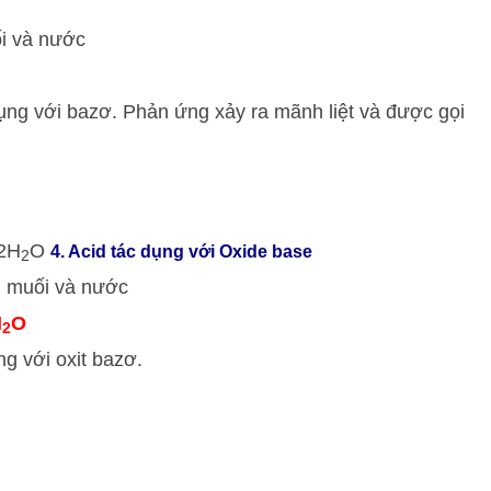
ối và nước
dụng với bazơ. Phản ứng xảy ra mãnh liệt và được gọi
2H
O
4. Acid tác dụng với Oxide base
2
nh muối và nước
H
O
2
ng với oxit bazơ.