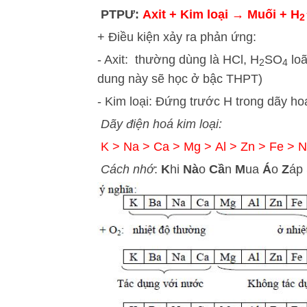
PTPƯ:
Axit + Kim loại → Muối + H
2
+ Điều kiện xảy ra phản ứng:
- Axit: thường dùng là HCl, H
SO
loã
2
4
dung này sẽ học ở bậc THPT)
- Kim loại: Đứng trước H trong dãy ho
Dãy điện hoá kim loại:
K > Na > Ca > Mg > Al > Zn > Fe > N
Cách nhớ
:
K
hi
Nà
o
Cầ
n
M
ua
Á
o
Z
áp 