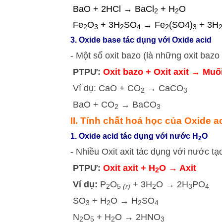
BaO + 2HCl → BaCl
+ H
O
2
2
Fe
O
+ 3H
SO
→ Fe
(SO4)
+ 3H
2
3
2
4
2
3
3. Oxide base tác dụng với Oxide acid
- Một số oxit bazo (là những oxit bazo
PTPƯ:
Oxit bazo + Oxit axit → Muố
Ví dụ: CaO + CO
→ CaCO
2
3
BaO + CO
→ BaCO
2
3
II. Tính chất hoá học của Oxide a
1. Oxide acid tác dụng với nước H
O
2
- Nhiều Oxit axit tác dụng với nước tạ
PTPƯ:
Oxit axit + H
O → Axit
2
Ví dụ:
P
O
+ 3H
O → 2H
PO
2
5
(r)
2
3
4
SO
+ H
O → H
SO
3
2
2
4
N
O
+ H
O → 2HNO
2
5
2
3