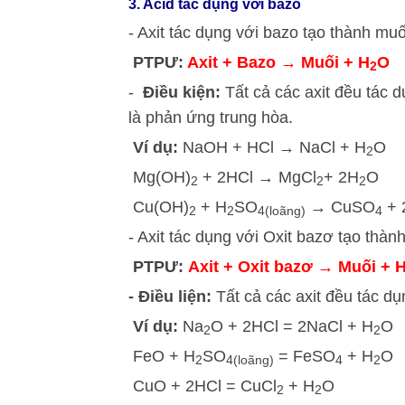
3. Acid tác dụng với bazo
- Axit tác dụng với bazo tạo thành mu
PTPƯ:
Axit + Bazo → Muối + H
O
2
-
Điều kiện:
Tất cả các axit đều tác 
là phản ứng trung hòa.
Ví dụ:
NaOH + HCl → NaCl + H
O
2
Mg(OH)
+ 2HCl → MgCl
+ 2H
O
2
2
2
Cu(OH)
+ H
SO
→ CuSO
+ 
2
2
4
(loãng)
4
- Axit tác dụng với Oxit bazơ tạo thà
PTPƯ:
Axit + Oxit bazơ → Muối + 
- Điều liện:
Tất cả các axit đều tác dụ
Ví dụ:
Na
O + 2HCl = 2NaCl + H
O
2
2
FeO + H
SO
= FeSO
+ H
O
2
4(loãng)
4
2
CuO + 2HCl = CuCl
+ H
O
2
2