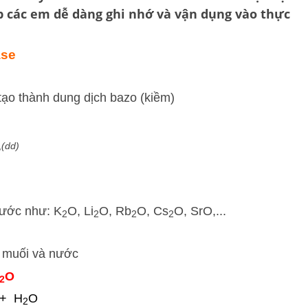
úp các em dễ dàng ghi nhớ và vận dụng vào thực
ase
tạo thành dung dịch bazo (kiềm)
,
(dd)
nước như: K
O, Li
O, Rb
O, Cs
O, SrO,...
2
2
2
2
nh muối và nước
O
2
+ H
O
2