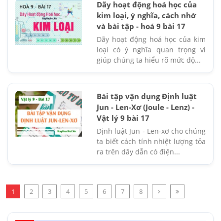
Dãy hoạt động hoá học của
kim loại, ý nghĩa, cách nhớ
và bài tập - hoá 9 bài 17
Dãy hoạt động hoá học của kim
loại có ý nghĩa quan trọng vì
giúp chúng ta hiểu rõ mức độ...
Bài tập vận dụng Định luật
Jun - Len-Xơ (Joule - Lenz) -
Vật lý 9 bài 17
Định luật Jun - Len-xơ cho chúng
ta biết cách tính nhiệt lượng tỏa
ra trên dây dẫn có điện...
1
2
3
4
5
6
7
8