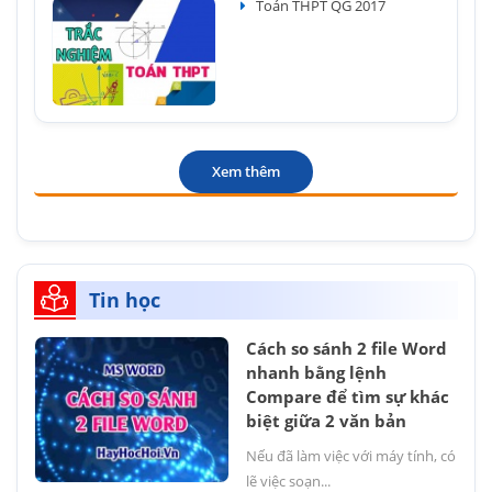
Toán THPT QG 2017
Xem thêm
Tin học
Cách so sánh 2 file Word
nhanh bằng lệnh
Compare để tìm sự khác
biệt giữa 2 văn bản
Nếu đã làm việc với máy tính, có
lẽ việc soạn...