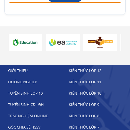
GIỚI THIỆU
KIẾN THỨC LỚP 12
HƯỚNG NGHIỆP
KIẾN THỨC LỚP 11
TUYỂN SINH LỚP 10
KIẾN THỨC LỚP 10
TUYỂN SINH CĐ - ĐH
KIẾN THỨC LỚP 9
TRẮC NGHIỆM ONLINE
KIẾN THỨC LỚP 8
GÓC CHIA SẺ HSSV
KIẾN THỨC LỚP 7