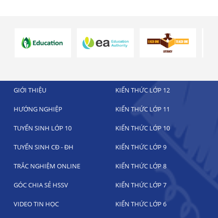
GIỚI THIỆU
KIẾN THỨC LỚP 12
HƯỚNG NGHIỆP
KIẾN THỨC LỚP 11
TUYỂN SINH LỚP 10
KIẾN THỨC LỚP 10
TUYỂN SINH CĐ - ĐH
KIẾN THỨC LỚP 9
TRẮC NGHIỆM ONLINE
KIẾN THỨC LỚP 8
GÓC CHIA SẺ HSSV
KIẾN THỨC LỚP 7
VIDEO TIN HỌC
KIẾN THỨC LỚP 6