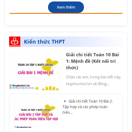
Xem thêm
Kiến thức THPT
Giải chi tiết Toán 10 Bài
1: Mệnh đề (Kết nối tri
thức)
Chào các em, trong bài viết này,
HayHocHoi.Vn sẽ đồng...
Giải chi tiết Toán 10 Bài 2:
Tập hợp và các phép toán
trên...