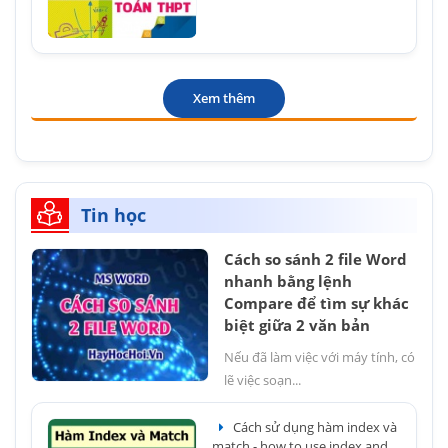
Xem thêm
Tin học
Cách so sánh 2 file Word
nhanh bằng lệnh
Compare để tìm sự khác
biệt giữa 2 văn bản
Nếu đã làm việc với máy tính, có
lẽ việc soạn...
Cách sử dụng hàm index và
match - how to use index and