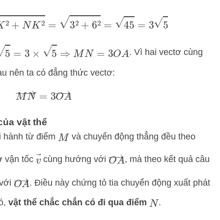
=
M
K
2
+
N
K
2
=
3
2
+
6
2
=
45
=
3
5
5
=
3
×
5
⇒
M
N
=
3
O
A
. Vì hai vectơ cùng
au nên ta có đẳng thức vectơ:
M
N
→
=
3
O
A
→
của vật thể
i hành từ điểm
và chuyển động thẳng đều theo
M
O
A
→
v
→
tơ vận tốc
cùng hướng với
, mà theo kết quả câu
O
A
→
với
. Điều này chứng tỏ tia chuyển động xuất phát
đó,
vật thể chắc chắn có đi qua điểm
.
N