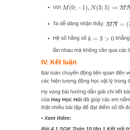
M
(
0
;
−
1
)
,
N
(
3
;
5
)
⇒
M
N
→
=
Với
M
N
→
=
(
Ta dễ dàng nhận thấy:
Hệ số hằng số
khẳng 
k
=
3
>
0
lần nhau mà không cần qua các 
IV. Kết luận
Bài toán chuyển động liên quan đến vec
các hiện tượng động học vật lý trong 
Hy vọng bài hướng dẫn giải chi tiết bà
của
Hay Học Hỏi
đã giúp các em nắm
thật nhiều bài tập để đạt điểm số tối 
•
Xem thêm:
Bài 4.1 SGK Toán 10 tập 1 Kết nối tr