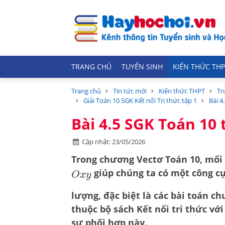
TRANG CHỦ
TUYỂN SINH
KIẾN THỨC THP
Trang chủ
Tin tức mới
Kiến thức THPT
Tr
Giải Toán 10 SGK Kết nối Tri thức tập 1
Bài 4
Bài 4.5 SGK Toán 10 t
Cập nhật: 23/05/2026
Trong chương Vectơ Toán 10, mối 
giúp chúng ta có một công cụ
O
x
y
lượng, đặc biệt là các bài toán ch
thuộc bộ sách
Kết nối tri thức vớ
sự phối hợp này.