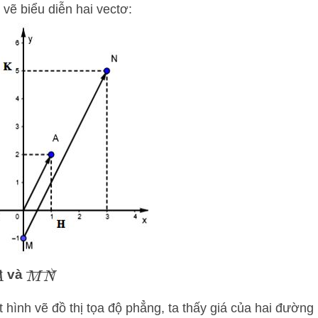
vẽ biểu diễn hai vectơ:
A
→
M
N
→
và
hình vẽ đồ thị tọa độ phẳng, ta thấy giá của hai đường