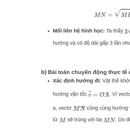
M
N
3
Mối liên hệ hình học:
Ta thấy
hướng và có độ dài gấp 3 lần nh
b) Bài toán chuyển động thực tế 
Xác định hướng đi:
Vật thể khở
v
→
=
O
A
→
hướng vận tốc
. Vì vec
M
N
→
a, vectơ
cũng cùng hướng 
từ
sẽ trùng với tia
. Do 
M
M
N