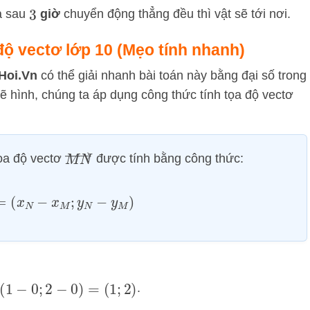
à sau
giờ
chuyển động thẳng đều thì vật sẽ tới nơi.
3
 độ vectơ lớp 10 (Mẹo tính nhanh)
Hoi.Vn
có thể giải nhanh bài toán này bằng đại số trong
ẽ hình, chúng ta áp dụng công thức tính tọa độ vectơ
M
N
→
tọa độ vectơ
được tính bằng công thức:
→
=
(
x
N
−
x
M
;
y
N
−
y
M
)
−
0
;
2
−
0
)
=
(
1
;
2
)
.