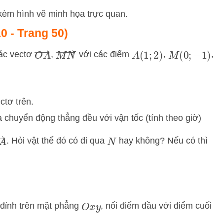
ác kèm hình vẽ minh họa trực quan.
10 - Trang 50)
O
A
→
M
N
→
các vectơ
,
với các điểm
,
,
A
(
1
;
2
)
M
(
0
;
−
1
)
ctơ trên.
 chuyển động thẳng đều với vận tốc (tính theo giờ)
O
A
→
. Hỏi vật thể đó có đi qua
hay không? Nếu có thì
N
 đỉnh trên mặt phẳng
, nối điểm đầu với điểm cuối
O
x
y