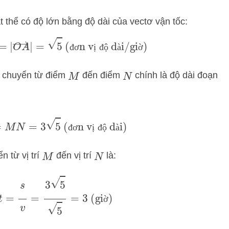
 thể có độ lớn bằng độ dài của vectơ vận tốc:
|
=
|
O
A
→
|
=
5
(đơn vị độ dài/giờ)
đ
ơ
ị
đ
ộ
à
ờ
i chuyển từ điểm
đến điểm
chính là độ dài đoạn
M
N
=
M
N
=
3
5
(đơn vị độ dài)
đ
ơ
ị
đ
ộ
à
n từ vị trí
đến vị trí
là:
M
N
t
=
s
v
=
3
5
5
=
3
(giờ)
ờ