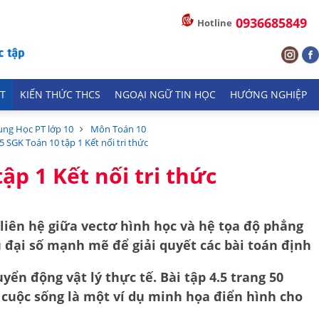
0936685849
Hotline
T
KIẾN THỨC THCS
NGOẠI NGỮ TIN HỌC
HƯỚNG NGHIỆP
ung Học PT lớp 10
Môn Toán 10
.5 SGK Toán 10 tập 1 Kết nối tri thức
ập 1 Kết nối tri thức
liên hệ giữa vectơ hình học và hệ tọa độ phẳng
 đại số mạnh mẽ để giải quyết các bài toán định
uyển động vật lý thực tế. Bài tập 4.5 trang 50
i cuộc sống
là một ví dụ minh họa điển hình cho