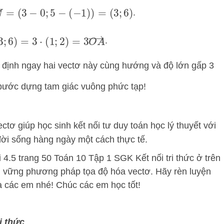
(
3
−
0
;
5
−
(
−
1
)
)
=
(
3
;
6
)
.
3
;
6
)
=
3
⋅
(
1
;
2
)
=
3
O
A
→
.
định ngay hai vectơ này cùng hướng và độ lớn gấp 3
bước dựng tam giác vuông phức tạp!
tơ giúp học sinh kết nối tư duy toán học lý thuyết với
đời sống hàng ngày một cách thực tế.
i 4.5 trang 50 Toán 10 Tập 1 SGK Kết nối tri thức ở trên
 vững phương pháp tọa độ hóa vectơ. Hãy rèn luyện
đa các em nhé! Chúc các em học tốt!
i thức