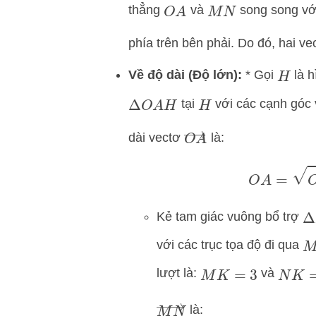
thẳng
và
song song với
O
A
M
N
phía trên bên phải. Do đó, hai v
Về độ dài (Độ lớn):
* Gọi
là h
H
tại
với các cạnh góc
Δ
O
A
H
H
O
A
→
dài vectơ
là:
O
A
Kẻ tam giác vuông bổ trợ
Δ
với các trục tọa độ đi qua
M
lượt là:
và
M
K
=
3
N
K
=
M
N
→
là: