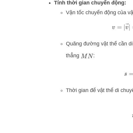
Tính thời gian chuyển động:
Vận tốc chuyển động của vật
v
=
|
v
→
Quãng đường vật thể cần d
thẳng
:
M
N
s
Thời gian để vật thể di chuyể