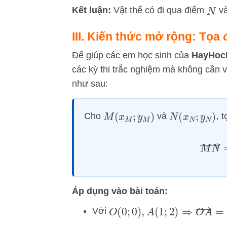
Kết luận:
Vật thể có đi qua điểm
v
N
III. Kiến thức mở rộng: Tọa
Để giúp các em học sinh của
HayHoc
các kỳ thi trắc nghiệm mà không cần v
như sau:
Cho
và
, 
M
(
x
M
;
y
M
)
N
(
x
N
;
y
N
)
M
N
Áp dụng vào bài toán:
O
(
0
;
0
)
,
A
(
1
;
2
)
⇒
O
A
→
=
(
1
Với