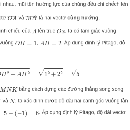
 nhau, mũi tên hướng lực của chúng đều chỉ chếch lên
O
A
→
M
N
→
ectơ
và
là hai vectơ
cùng hướng
.
ình chiếu của
lên trục
, ta có tam giác vuông
A
O
x
 vuông
,
. Áp dụng định lý Pitago, độ
O
H
=
1
A
H
=
2
=
O
H
2
+
A
H
2
=
1
2
+
2
2
=
5
bằng cách dựng các đường thẳng song song
M
N
K
và
, ta xác định được độ dài hai cạnh góc vuông lần
N
. Áp dụng định lý Pitago, độ dài vectơ
5
−
(
−
1
)
=
6