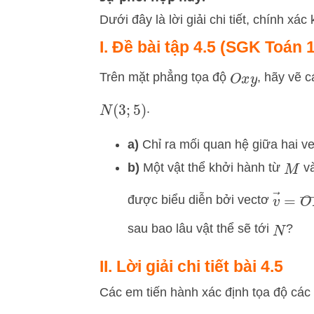
Dưới đây là lời giải chi tiết, chính x
I. Đề bài tập 4.5 (SGK Toán 
Trên mặt phẳng tọa độ
, hãy vẽ 
O
x
y
.
N
(
3
;
5
)
a)
Chỉ ra mối quan hệ giữa hai ve
b)
Một vật thể khởi hành từ
và
M
v
→
=
được biểu diễn bởi vectơ
sau bao lâu vật thể sẽ tới
?
N
II. Lời giải chi tiết bài 4.5
Các em tiến hành xác định tọa độ các