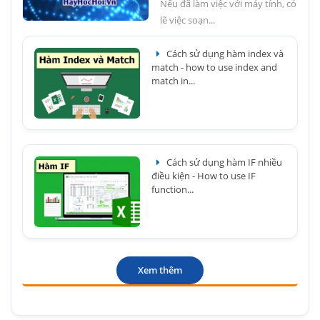
Nếu đã làm việc với máy tính, có
lẽ việc soạn...
Cách sử dụng hàm index và
match - how to use index and
match in...
Cách sử dụng hàm IF nhiều
điều kiện - How to use IF
function...
Xem thêm