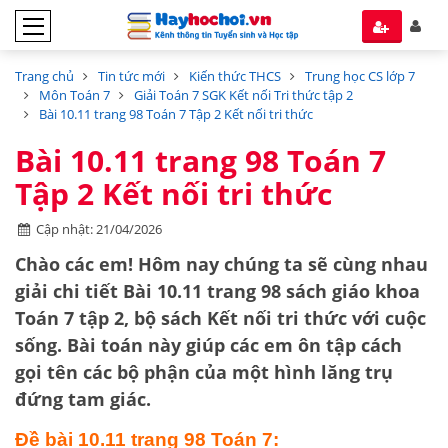
Trang chủ
Tin tức mới
Kiến thức THCS
Trung học CS lớp 7
Môn Toán 7
Giải Toán 7 SGK Kết nối Tri thức tập 2
Bài 10.11 trang 98 Toán 7 Tập 2 Kết nối tri thức
Bài 10.11 trang 98 Toán 7
Tập 2 Kết nối tri thức
Cập nhật: 21/04/2026
Chào các em! Hôm nay chúng ta sẽ cùng nhau
giải chi tiết
Bài 10.11 trang 98
sách giáo khoa
Toán 7 tập 2
, bộ sách
Kết nối tri thức với cuộc
sống
. Bài toán này giúp các em ôn tập cách
gọi tên các bộ phận của một
hình lăng trụ
đứng tam giác
.
Đề bài 10.11 trang 98 Toán 7: