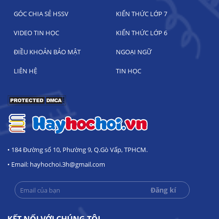
GÓC CHIA SẺ HSSV
KIẾN THỨC LỚP 7
VIDEO TIN HỌC
KIẾN THỨC LỚP 6
ĐIỀU KHOẢN BẢO MẬT
NGOẠI NGỮ
LIÊN HỆ
TIN HỌC
• 184 Đường số 10, Phường 9, Q.Gò Vấp, TPHCM.
• Email: hayhochoi.3h@gmail.com