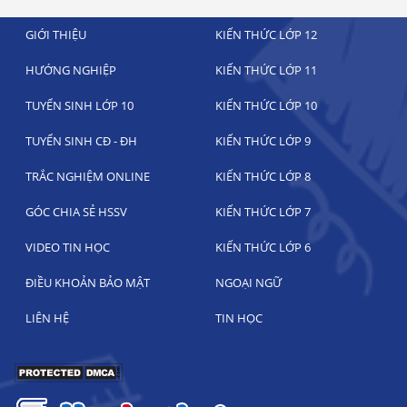
GIỚI THIỆU
KIẾN THỨC LỚP 12
HƯỚNG NGHIỆP
KIẾN THỨC LỚP 11
TUYỂN SINH LỚP 10
KIẾN THỨC LỚP 10
TUYỂN SINH CĐ - ĐH
KIẾN THỨC LỚP 9
TRẮC NGHIỆM ONLINE
KIẾN THỨC LỚP 8
GÓC CHIA SẺ HSSV
KIẾN THỨC LỚP 7
VIDEO TIN HỌC
KIẾN THỨC LỚP 6
ĐIỀU KHOẢN BẢO MẬT
NGOẠI NGỮ
LIÊN HỆ
TIN HỌC