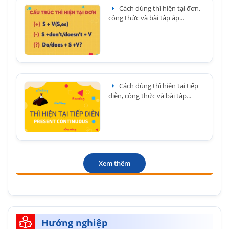
Cách dùng thì hiện tại đơn,
công thức và bài tập áp...
Cách dùng thì hiện tại tiếp
diễn, công thức và bài tập...
Xem thêm
Hướng nghiệp