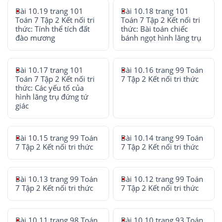
Bài 10.19 trang 101
Bài 10.18 trang 101
Toán 7 Tập 2 Kết nối tri
Toán 7 Tập 2 Kết nối tri
thức: Tính thể tích đất
thức: Bài toán chiếc
đào mương
bánh ngọt hình lăng trụ
Bài 10.17 trang 101
Bài 10.16 trang 99 Toán
Toán 7 Tập 2 Kết nối tri
7 Tập 2 Kết nối tri thức
thức: Các yếu tố của
hình lăng trụ đứng tứ
giác
Bài 10.15 trang 99 Toán
Bài 10.14 trang 99 Toán
7 Tập 2 Kết nối tri thức
7 Tập 2 Kết nối tri thức
Bài 10.13 trang 99 Toán
Bài 10.12 trang 99 Toán
7 Tập 2 Kết nối tri thức
7 Tập 2 Kết nối tri thức
Bài 10.11 trang 98 Toán
Bài 10.10 trang 93 Toán