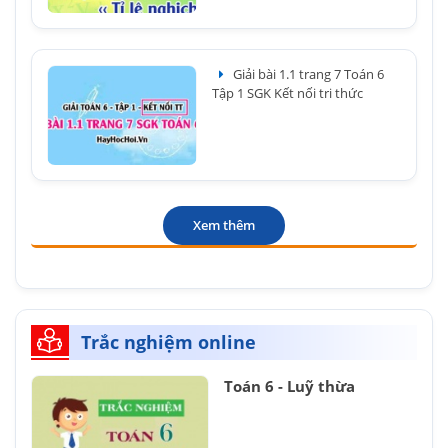
Giải bài 1.1 trang 7 Toán 6
Tập 1 SGK Kết nối tri thức
Xem thêm
Trắc nghiệm online
Toán 6 - Luỹ thừa