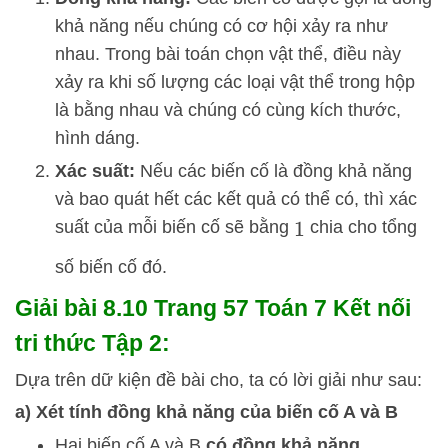
khả năng nếu chúng có cơ hội xảy ra như
nhau. Trong bài toán chọn vật thể, điều này
xảy ra khi số lượng các loại vật thể trong hộp
là bằng nhau và chúng có cùng kích thước,
hình dáng.
Xác suất:
Nếu các biến cố là đồng khả năng
và bao quát hết các kết quả có thể có, thì xác
suất của mỗi biến cố sẽ bằng
chia cho tổng
1
số biến cố đó.
Giải bài 8.10 Trang 57 Toán 7 Kết nối
tri thức Tập 2:
Dựa trên dữ kiện đề bài cho, ta có lời giải như sau:
a) Xét tính đồng khả năng của biến cố A và B
Hai biến cố A và B
có đồng khả năng
.