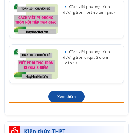
Cách viết phương trình
đường tròn nội tiếp tam giác -...
Cách viết phương trình
đường tròn đi qua 3 điểm -
Toán 10...
Xem thêm
Kiến thức THPT