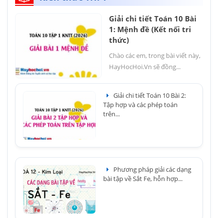
Giải chi tiết Toán 10 Bài
1: Mệnh đề (Kết nối tri
thức)
Chào các em, trong bài viết này,
HayHocHoi.Vn sẽ đồng...
Giải chi tiết Toán 10 Bài 2:
Tập hợp và các phép toán
trên...
Phương pháp giải các dạng
bài tập về Sắt Fe, hỗn hợp...