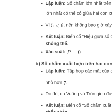
Lập luận:
Số chấm lớn nhất trên
lớn nhất có thể có giữa hai con x
Vì
, nên không bao giờ xả
5
<
6
Kết luận:
Biến cố “Hiệu giữa số 
không thể
.
Xác suất:
.
P
=
0
b) Số chấm xuất hiện trên hai co
Lập luận:
Tập hợp các mặt của c
nhỏ hơn
.
7
Do đó, dù Vuông và Tròn gieo đư
Kết luận:
Biến cố “Số chấm xuất 