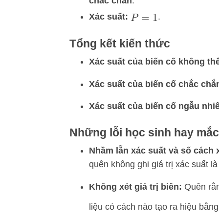
chắc chắn
.
Xác suất:
.
P
=
1
Tổng kết kiến thức
Xác suất của biến cố không th
Xác suất của biến cố chắc chắ
Xác suất của biến cố ngẫu nhi
Những lỗi học sinh hay mắc
Nhầm lẫn xác suất và số cách x
quên không ghi giá trị xác suất l
Không xét giá trị biên:
Quên rằn
liệu có cách nào tạo ra hiệu bằn