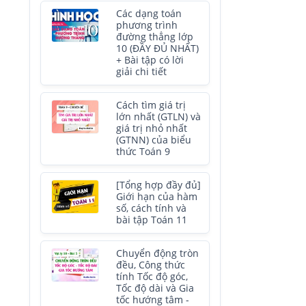
Các dạng toán
phương trình
đường thẳng lớp
10 (ĐẦY ĐỦ NHẤT)
+ Bài tập có lời
giải chi tiết
Cách tìm giá trị
lớn nhất (GTLN) và
giá trị nhỏ nhất
(GTNN) của biểu
thức Toán 9
[Tổng hợp đầy đủ]
Giới hạn của hàm
số, cách tính và
bài tập Toán 11
Chuyển động tròn
đều, Công thức
tính Tốc độ góc,
Tốc độ dài và Gia
tốc hướng tâm -