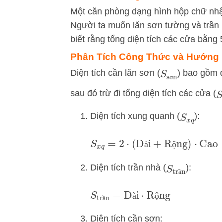
Một căn phòng dạng hình hộp chữ nhật
Người ta muốn lăn sơn tường và trần n
biết rằng tổng diện tích các cửa bằng
Phân Tích Công Thức và Hướng 
Diện tích cần lăn sơn (
) bao gồm d
S
sơn
ơ
sau đó trừ đi tổng diện tích các cửa (
Diện tích xung quanh (
):
S
x
q
S
x
q
=
2
⋅
(
Dài
+
Rộng
)
⋅
Cao
à
ộ
Diện tích trần nhà (
):
S
trần
ầ
S
trần
=
Dài
⋅
Rộng
à
ộ
ầ
Diện tích cần sơn: