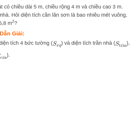
 có chiều dài 5 m, chiều rộng 4 m và chiều cao 3 m.
hà. Hỏi diện tích cần lăn sơn là bao nhiêu mét vuông,
2
 5,8 m
?
Dẫn Giải:
iện tích 4 bức tường (
) và diện tích trần nhà (
),
S
x
q
S
trần
ầ
).
S
cửa
ử