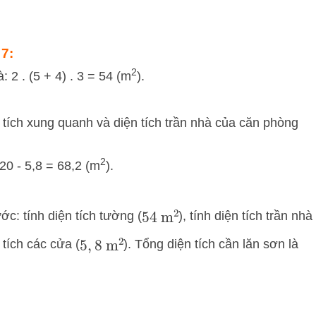
 7:
2
 2 . (5 + 4) . 3 = 54 (m
).
 tích xung quanh và diện tích trần nhà của căn phòng
2
 20 - 5,8 = 68,2 (m
).
c: tính diện tích tường (
), tính diện tích trần nhà
54
m
2
n tích các cửa (
). Tổng diện tích cần lăn sơn là
5
,
8
m
2