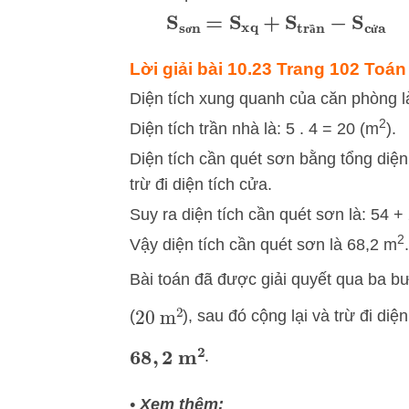
S
sơn
=
S
xq
+
S
trần
−
S
cửa
ơ
ầ
ử
Lời giải bài 10.23 Trang 102 Toán
Diện tích xung quanh của căn phòng là:
2
Diện tích trần nhà là: 5 . 4 = 20 (m
).
Diện tích cần quét sơn bằng tổng diện
trừ đi diện tích cửa.
Suy ra diện tích cần quét sơn là: 54 +
2
Vậy diện tích cần quét sơn là 68,2 m
.
Bài toán đã được giải quyết qua ba bướ
(
), sau đó cộng lại và trừ đi diệ
20
m
2
.
68
,
2
m
2
•
Xem thêm: