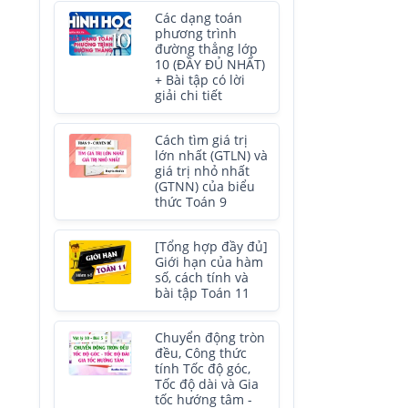
Các dạng toán
phương trình
đường thẳng lớp
10 (ĐẦY ĐỦ NHẤT)
+ Bài tập có lời
giải chi tiết
Cách tìm giá trị
lớn nhất (GTLN) và
giá trị nhỏ nhất
(GTNN) của biểu
thức Toán 9
[Tổng hợp đầy đủ]
Giới hạn của hàm
số, cách tính và
bài tập Toán 11
Chuyển động tròn
đều, Công thức
tính Tốc độ góc,
Tốc độ dài và Gia
tốc hướng tâm -