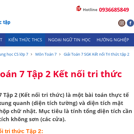
0936685849
Hotline
T
KIẾN THỨC THCS
NGOẠI NGỮ TIN HỌC
HƯỚNG NGHIỆP
ung học CS lớp 7
Môn Toán 7
Giải Toán 7 SGK Kết nối Tri thức tập 2
oán 7 Tập 2 Kết nối tri thức
7 Tập 2 (Kết nối tri thức) là một bài toán thực tế
 xung quanh
(diện tích tường) và
diện tích mặt
hộp chữ nhật. Mục tiêu là tính tổng diện tích cần
tích không sơn (các cửa).
i tri thức Tập 2: