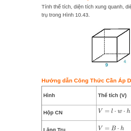
Tính thể tích, diện tích xung quanh, d
trụ trong Hình 10.43.
Hướng dẫn Công Thức Cần Áp D
Hình
Thể tích (V)
V
=
l
⋅
w
⋅
h
Hộp CN
V
=
B
⋅
h
Lăng Trụ