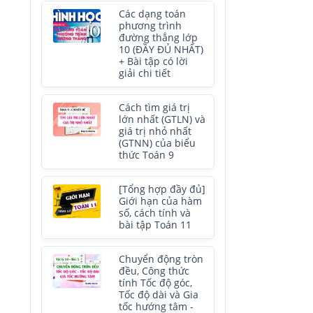
Các dạng toán
phương trình
đường thẳng lớp
10 (ĐẦY ĐỦ NHẤT)
+ Bài tập có lời
giải chi tiết
Cách tìm giá trị
lớn nhất (GTLN) và
giá trị nhỏ nhất
(GTNN) của biểu
thức Toán 9
[Tổng hợp đầy đủ]
Giới hạn của hàm
số, cách tính và
bài tập Toán 11
Chuyển động tròn
đều, Công thức
tính Tốc độ góc,
Tốc độ dài và Gia
tốc hướng tâm -