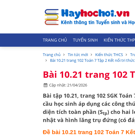
TRANG CHỦ
TUYỂN SINH
KIẾN THỨC THP
Trang chủ
Tin tức mới
Kiến thức THCS
Tr
Bài 10.21 trang 102 Toán 7 Tập 2 Kết nối tri thức
Bài 10.21 trang 102 T
Cập nhật: 21/04/2026
Bài tập 10.21, trang 102 SGK Toán 
cầu học sinh áp dụng các công th
diện tích toàn phần (S
)
cho hai l
tp
nhật
và
hình lăng trụ đứng
(có đá
Đề bài 10.21 trang 102 Toán 7 Kết