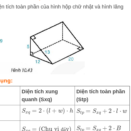
iện tích toàn phần của hình hộp chữ nhật và hình lăng
ụng:
Diện tích xung
Diện tích toàn phần
quanh (Sxq​)
(Stp​)
S
x
q
=
2
⋅
(
l
+
w
)
⋅
h
S
t
p
=
S
x
q
+
2
⋅
l
⋅
w
S
x
q
=
(
Chu vi đáy
)
⋅
h
S
t
p
=
S
x
q
+
2
⋅
B