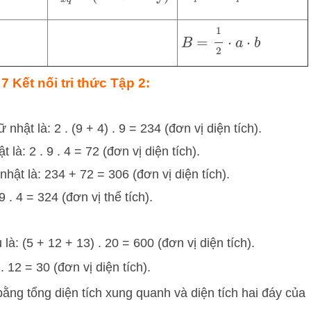
đ
á
B
=
1
2
⋅
a
⋅
b
7 Kết nối tri thức Tập 2:
hật là: 2 . (9 + 4) . 9 = 234 (đơn vị diện tích).
là: 2 . 9 . 4 = 72 (đơn vị diện tích).
hật là: 234 + 72 = 306 (đơn vị diện tích).
 . 4 = 324 (đơn vị thể tích).
là: (5 + 12 + 13) . 20 = 600 (đơn vị diện tích).
 . 12 = 30 (đơn vị diện tích).
bằng tổng diện tích xung quanh và diện tích hai đáy của