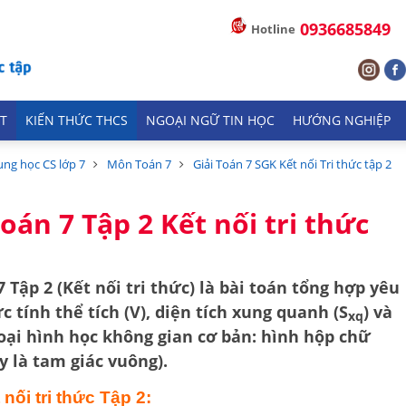
0936685849
Hotline
T
KIẾN THỨC THCS
NGOẠI NGỮ TIN HỌC
HƯỚNG NGHIỆP
ung học CS lớp 7
Môn Toán 7
Giải Toán 7 SGK Kết nối Tri thức tập 2
oán 7 Tập 2 Kết nối tri thức
7 Tập 2 (Kết nối tri thức) là bài toán tổng hợp yêu
ức tính
thể tích (V)
,
diện tích xung quanh (S
) và
xq
oại hình học không gian cơ bản:
hình hộp chữ
y là tam giác vuông).
 nối tri thức Tập 2: