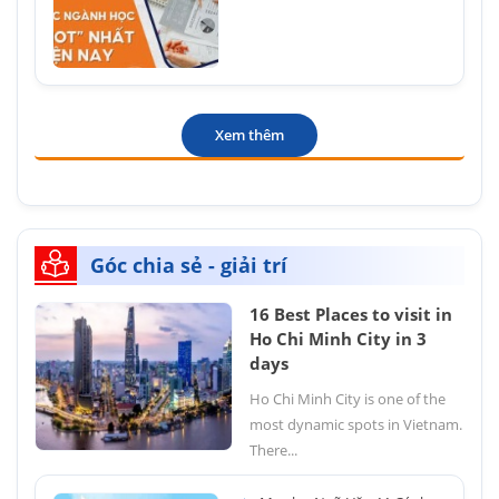
Xem thêm
Góc chia sẻ - giải trí
16 Best Places to visit in
Ho Chi Minh City in 3
days
Ho Chi Minh City is one of the
most dynamic spots in Vietnam.
There...