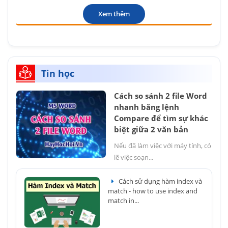
Xem thêm
Tin học
Cách so sánh 2 file Word
nhanh bằng lệnh
Compare để tìm sự khác
biệt giữa 2 văn bản
Nếu đã làm việc với máy tính, có
lẽ việc soạn...
Cách sử dụng hàm index và
match - how to use index and
match in...