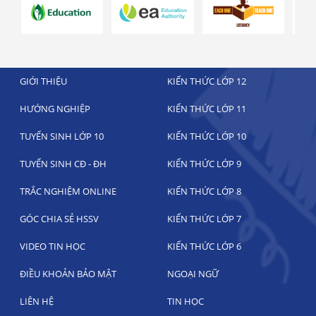
GIỚI THIỆU
KIẾN THỨC LỚP 12
HƯỚNG NGHIỆP
KIẾN THỨC LỚP 11
TUYỂN SINH LỚP 10
KIẾN THỨC LỚP 10
TUYỂN SINH CĐ - ĐH
KIẾN THỨC LỚP 9
TRẮC NGHIỆM ONLINE
KIẾN THỨC LỚP 8
GÓC CHIA SẺ HSSV
KIẾN THỨC LỚP 7
VIDEO TIN HỌC
KIẾN THỨC LỚP 6
ĐIỀU KHOẢN BẢO MẬT
NGOẠI NGỮ
LIÊN HỆ
TIN HỌC