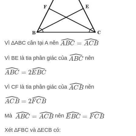
A
B
C
^
=
A
C
B
^
Vì ∆ABC cân tại A nên
A
B
C
^
Vì BE là tia phân giác của
nên
A
B
C
^
=
2
E
B
C
^
A
C
B
^
Vì CF là tia phân giác của
nên
A
C
B
^
=
2
F
C
B
^
A
B
C
^
=
A
C
B
^
E
B
C
^
=
F
C
B
^
Mà
nên
Xét ∆FBC và ∆ECB có: