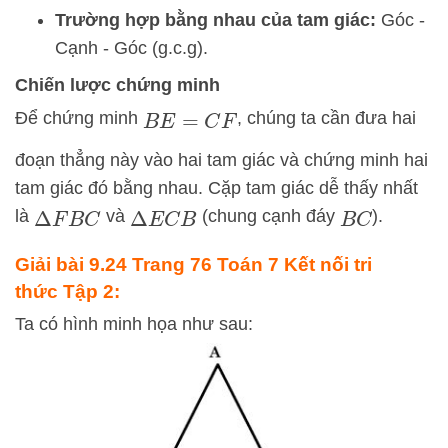
Trường hợp bằng nhau của tam giác:
Góc -
Cạnh - Góc (g.c.g).
Chiến lược chứng minh
Để chứng minh
, chúng ta cần đưa hai
B
E
=
C
F
đoạn thẳng này vào hai tam giác và chứng minh hai
tam giác đó bằng nhau. Cặp tam giác dễ thấy nhất
là
và
(chung cạnh đáy
).
Δ
F
B
C
Δ
E
C
B
B
C
Giải bài 9.24 Trang 76 Toán 7 Kết nối tri
thức Tập 2:
Ta có hình minh họa như sau: