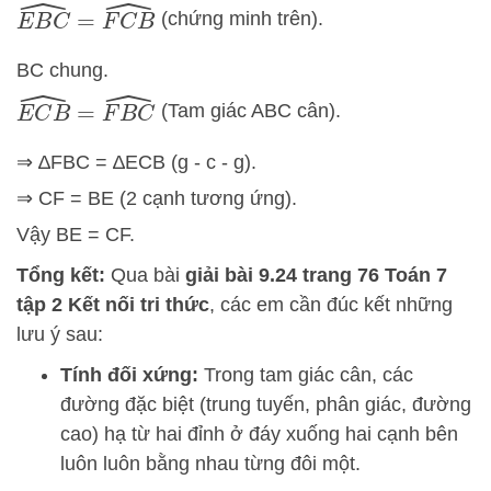
E
B
C
^
=
F
C
B
^
(chứng minh trên).
BC chung.
E
C
B
^
=
F
B
C
^
(Tam giác ABC cân).
⇒ ∆FBC = ∆ECB (g - c - g).
⇒ CF = BE (2 cạnh tương ứng).
Vậy BE = CF.
Tổng kết:
Qua bài
giải bài 9.24 trang 76 Toán 7
tập 2 Kết nối tri thức
, các em cần đúc kết những
lưu ý sau:
Tính đối xứng:
Trong tam giác cân, các
đường đặc biệt (trung tuyến, phân giác, đường
cao) hạ từ hai đỉnh ở đáy xuống hai cạnh bên
luôn luôn bằng nhau từng đôi một.