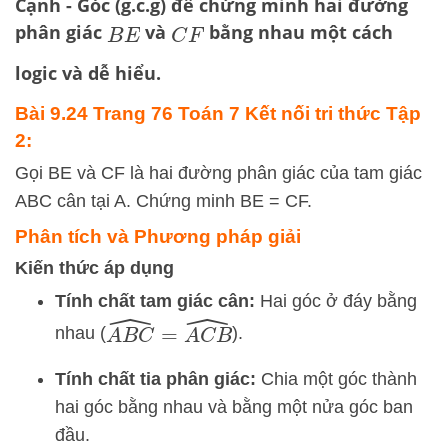
Cạnh - Góc (g.c.g) để chứng minh hai đường
phân giác
và
bằng nhau một cách
B
E
C
F
logic và dễ hiểu.
Bài 9.24 Trang 76 Toán 7 Kết nối tri thức Tập
2:
Gọi BE và CF là hai đường phân giác của tam giác
ABC cân tại A. Chứng minh BE = CF.
Phân tích và Phương pháp giải
Kiến thức áp dụng
Tính chất tam giác cân:
Hai góc ở đáy bằng
A
B
C
^
=
A
C
B
^
nhau (
).
Tính chất tia phân giác:
Chia một góc thành
hai góc bằng nhau và bằng một nửa góc ban
đầu.