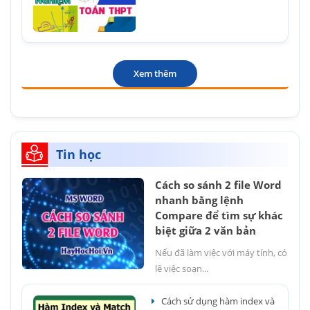
Xem thêm
Tin học
Cách so sánh 2 file Word
nhanh bằng lệnh
Compare để tìm sự khác
biệt giữa 2 văn bản
Nếu đã làm việc với máy tính, có
lẽ việc soạn...
Cách sử dụng hàm index và