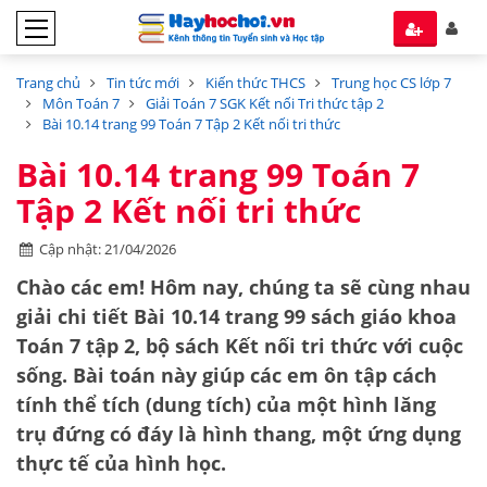
Trang chủ
Tin tức mới
Kiến thức THCS
Trung học CS lớp 7
Môn Toán 7
Giải Toán 7 SGK Kết nối Tri thức tập 2
Bài 10.14 trang 99 Toán 7 Tập 2 Kết nối tri thức
Bài 10.14 trang 99 Toán 7
Tập 2 Kết nối tri thức
Cập nhật: 21/04/2026
Chào các em! Hôm nay, chúng ta sẽ cùng nhau
giải chi tiết
Bài 10.14 trang 99
sách giáo khoa
Toán 7 tập 2
, bộ sách
Kết nối tri thức với cuộc
sống
. Bài toán này giúp các em ôn tập cách
tính
thể tích
(dung tích) của một hình lăng
trụ đứng có đáy là hình thang, một ứng dụng
thực tế của hình học.