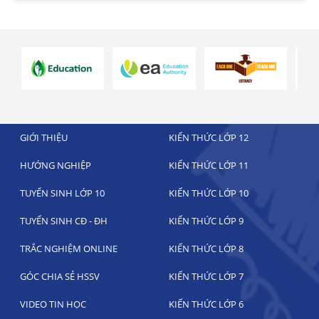
GIỚI THIỆU
KIẾN THỨC LỚP 12
HƯỚNG NGHIỆP
KIẾN THỨC LỚP 11
TUYỂN SINH LỚP 10
KIẾN THỨC LỚP 10
TUYỂN SINH CĐ - ĐH
KIẾN THỨC LỚP 9
TRẮC NGHIỆM ONLINE
KIẾN THỨC LỚP 8
GÓC CHIA SẺ HSSV
KIẾN THỨC LỚP 7
VIDEO TIN HỌC
KIẾN THỨC LỚP 6