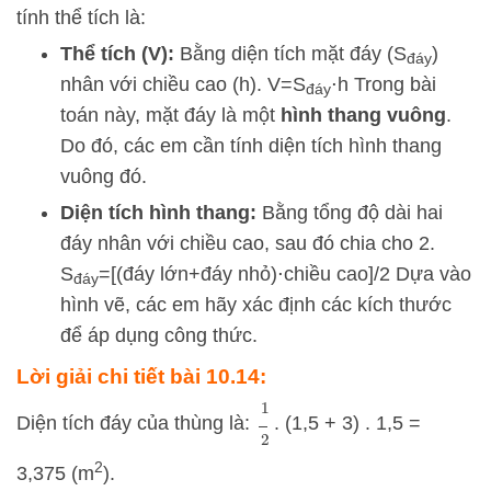
tính thể tích là:
Thể tích (
V
):
Bằng diện tích mặt đáy (
S
)
đá
y
nhân với chiều cao (
h
).
V
=
S
⋅
h
Trong bài
đá
y
toán này, mặt đáy là một
hình thang vuông
.
Do đó, các em cần tính diện tích hình thang
vuông đó.
Diện tích hình thang:
Bằng tổng độ dài hai
đáy nhân với chiều cao, sau đó chia cho 2.
S
=[
(
đá
y lớn
+
đá
y nhỏ
)
⋅
chiều cao
​]/2
Dựa vào
đá
y
hình vẽ, các em hãy xác định các kích thước
để áp dụng công thức.
Lời giải chi tiết bài 10.14:
1
2
Diện tích đáy của thùng là:
. (1,5 + 3) . 1,5 =
2
3,375 (m
).