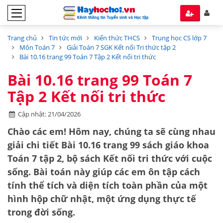
Trang chủ
Tin tức mới
Kiến thức THCS
Trung học CS lớp 7
Môn Toán 7
Giải Toán 7 SGK Kết nối Tri thức tập 2
Bài 10.16 trang 99 Toán 7 Tập 2 Kết nối tri thức
Bài 10.16 trang 99 Toán 7
Tập 2 Kết nối tri thức
Cập nhật: 21/04/2026
Chào các em! Hôm nay, chúng ta sẽ cùng nhau
giải chi tiết
Bài 10.16 trang 99
sách giáo khoa
Toán 7 tập 2
, bộ sách
Kết nối tri thức với cuộc
sống
. Bài toán này giúp các em ôn tập cách
tính
thể tích
và
diện tích toàn phần
của một
hình hộp chữ nhật, một ứng dụng thực tế
trong đời sống.