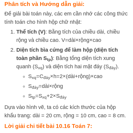
Phân tích và Hướng dẫn giải:
Để giải bài toán này, các em cần nhớ các công thức
tính toán cho hình hộp chữ nhật:
Thể tích (
V
)
: Bằng tích của chiều dài, chiều
rộng và chiều cao.
V
=
dà
i
×
rộng
×
cao
Diện tích bìa cứng để làm hộp (diện tích
toàn phần
S
)
: Bằng tổng diện tích xung
tp
quanh (
S
) và diện tích hai mặt đáy (
S
).
x
q
đá
y
S
=
C
×
h
=
2
×
(
dà
i
+
rộng
)
×
cao
x
q
đá
y
S
=
dà
i
×
rộng
đá
y
S
=
S
+
2
×
S
tp
x
q
đá
y
Dựa vào hình vẽ, ta có các kích thước của hộp
khẩu trang: dài = 20 cm, rộng = 10 cm, cao = 8 cm.
Lời giải chi tiết bài 10.16 Toán 7: