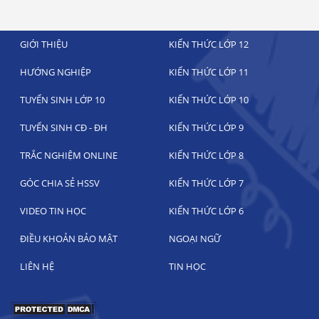
GIỚI THIỆU
KIẾN THỨC LỚP 12
HƯỚNG NGHIỆP
KIẾN THỨC LỚP 11
TUYỂN SINH LỚP 10
KIẾN THỨC LỚP 10
TUYỂN SINH CĐ - ĐH
KIẾN THỨC LỚP 9
TRẮC NGHIỆM ONLINE
KIẾN THỨC LỚP 8
GÓC CHIA SẺ HSSV
KIẾN THỨC LỚP 7
VIDEO TIN HỌC
KIẾN THỨC LỚP 6
ĐIỀU KHOẢN BẢO MẬT
NGOẠI NGỮ
LIÊN HỆ
TIN HỌC