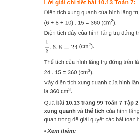
Lời giải chi tiết bài
10.13 Toán 7:
Diện tích xung quanh của hình lăng trụ
2
(6 + 8 + 10) . 15 = 360 (cm
).
Diện tích đáy của hình lăng trụ đứng tr
1
2
.
6
.
8
=
24
2
(cm
).
Thể tích của hình lăng trụ đứng trên là
3
24 . 15 = 360 (cm
).
Vậy diện tích xung quanh của hình lăn
3
là 360 cm
.
Qua
bài 10.13 trang 99 Toán 7 Tập 2 
xung quanh
và
thể tích
của hình lăng
quan trọng để giải quyết các bài toán 
•
Xem thêm: