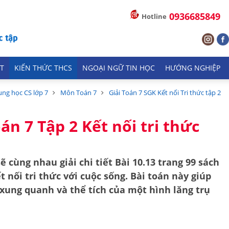
0936685849
Hotline
T
KIẾN THỨC THCS
NGOẠI NGỮ TIN HỌC
HƯỚNG NGHIỆP
ung học CS lớp 7
Môn Toán 7
Giải Toán 7 SGK Kết nối Tri thức tập 2
án 7 Tập 2 Kết nối tri thức
ẽ cùng nhau giải chi tiết
Bài 10.13 trang 99
sách
t nối tri thức với cuộc sống
. Bài toán này giúp
h xung quanh
và
thể tích
của một hình lăng trụ