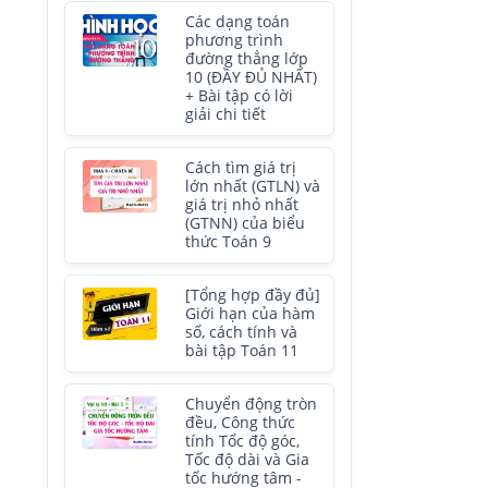
Các dạng toán
phương trình
đường thẳng lớp
10 (ĐẦY ĐỦ NHẤT)
+ Bài tập có lời
giải chi tiết
Cách tìm giá trị
lớn nhất (GTLN) và
giá trị nhỏ nhất
(GTNN) của biểu
thức Toán 9
[Tổng hợp đầy đủ]
Giới hạn của hàm
số, cách tính và
bài tập Toán 11
Chuyển động tròn
đều, Công thức
tính Tốc độ góc,
Tốc độ dài và Gia
tốc hướng tâm -