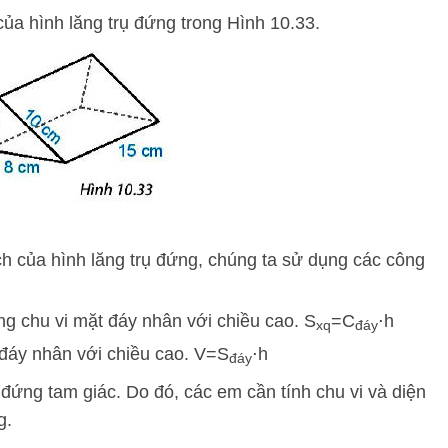
của hình lăng trụ đứng trong Hình 10.33.
ích của hình lăng trụ đứng, chúng ta sử dụng các công
g chu vi mặt đáy nhân với chiều cao.
S
=
C
⋅
h
x
q
đá
y
đáy nhân với chiều cao.
V
=
S
⋅
h
đá
y
rụ đứng tam giác. Do đó, các em cần tính chu vi và diện
g.