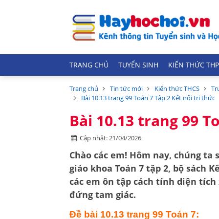
TRANG CHỦ
TUYỂN SINH
KIẾN THỨC THP
Trang chủ
Tin tức mới
Kiến thức THCS
Tr
Bài 10.13 trang 99 Toán 7 Tập 2 Kết nối tri thức
Bài 10.13 trang 99 To
Cập nhật: 21/04/2026
Chào các em! Hôm nay, chúng ta s
giáo khoa
Toán 7 tập 2
, bộ sách
Kế
các em ôn tập cách tính
diện tíc
đứng tam giác.
Đề bài 10.13 trang 99 Toán 7: