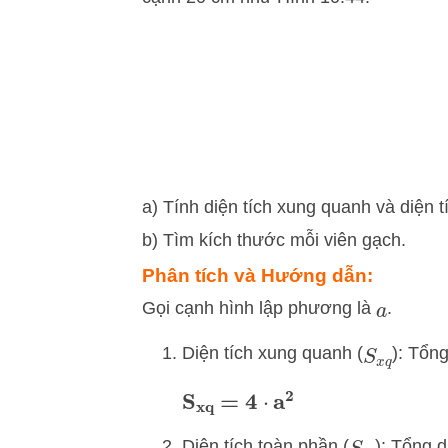
a) Tính diện tích xung quanh và diện 
b) Tìm kích thước mỗi viên gạch.
Phân tích và Hướng dẫn:
Gọi cạnh hình lập phương là
.
a
Diện tích xung quanh (
): Tổng
S
x
q
S
xq
=
4
⋅
a
2
Diện tích toàn phần (
): Tổng d