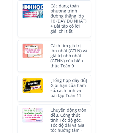
Các dạng toán
phương trình
đường thẳng lớp
10 (ĐẦY ĐỦ NHẤT)
+ Bài tập có lời
giải chi tiết
Cách tìm giá trị
lớn nhất (GTLN) và
giá trị nhỏ nhất
(GTNN) của biểu
thức Toán 9
[Tổng hợp đầy đủ]
Giới hạn của hàm
số, cách tính và
bài tập Toán 11
Chuyển động tròn
đều, Công thức
tính Tốc độ góc,
Tốc độ dài và Gia
tốc hướng tâm -