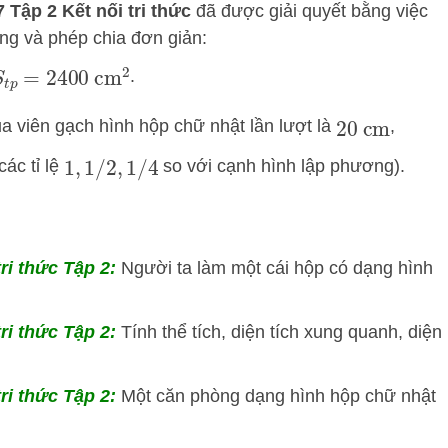
 Tập 2 Kết nối tri thức
đã được giải quyết bằng việc
ng và phép chia đơn giản:
.
S
t
p
=
2400
cm
2
a viên gạch hình hộp chữ nhật lần lượt là
,
20
cm
ác tỉ lệ
so với cạnh hình lập phương).
1
,
1
/
2
,
1
/
4
tri thức Tập 2:
Người ta làm một cái hộp có dạng hình
tri thức Tập 2:
Tính thể tích, diện tích xung quanh, diện
tri thức Tập 2:
Một căn phòng dạng hình hộp chữ nhật