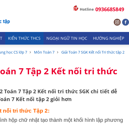
0936685849
Hotline
T
KIẾN THỨC THCS
NGOẠI NGỮ TIN HỌC
HƯỚNG NGHIỆP
ung học CS lớp 7
Môn Toán 7
Giải Toán 7 SGK Kết nối Tri thức tập 2
oán 7 Tập 2 Kết nối tri thức
 Toán 7 Tập 2 Kết nối tri thức SGK chi tiết dễ
oán 7 Kết nối tập 2 giỏi hơn
 nối tri thức Tập 2:
ình hộp chữ nhật tạo thành một khối hình lập phương