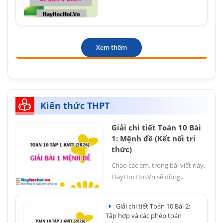
Xem thêm
Kiến thức THPT
Giải chi tiết Toán 10 Bài
1: Mệnh đề (Kết nối tri
thức)
Chào các em, trong bài viết này,
HayHocHoi.Vn sẽ đồng...
Giải chi tiết Toán 10 Bài 2:
Tập hợp và các phép toán