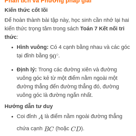
Phân tích và Phương pháp giải
Kiến thức cốt lõi
Để hoàn thành bài tập này, học sinh cần nhớ lại hai
kiến thức trọng tâm trong sách
Toán 7 Kết nối tri
thức
:
Hình vuông:
Có 4 cạnh bằng nhau và các góc
tại đỉnh bằng
.
90
∘
Định lý:
Trong các đường xiên và đường
vuông góc kẻ từ một điểm nằm ngoài một
đường thẳng đến đường thẳng đó, đường
vuông góc là đường ngắn nhất.
Hướng dẫn tư duy
Coi đỉnh
là điểm nằm ngoài đường thẳng
A
chứa cạnh
(hoặc
).
B
C
C
D