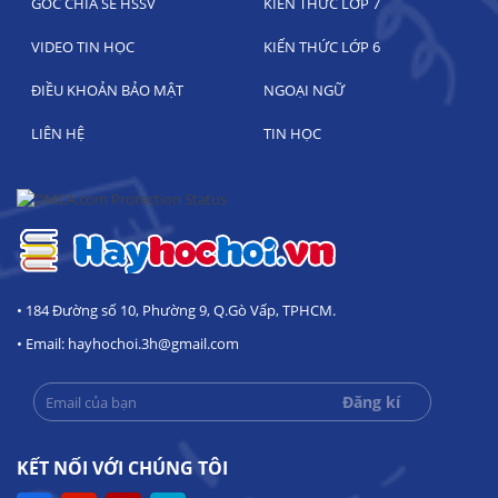
GÓC CHIA SẺ HSSV
KIẾN THỨC LỚP 7
VIDEO TIN HỌC
KIẾN THỨC LỚP 6
ĐIỀU KHOẢN BẢO MẬT
NGOẠI NGỮ
LIÊN HỆ
TIN HỌC
• 184 Đường số 10, Phường 9, Q.Gò Vấp, TPHCM.
• Email: hayhochoi.3h@gmail.com
KẾT NỐI VỚI CHÚNG TÔI