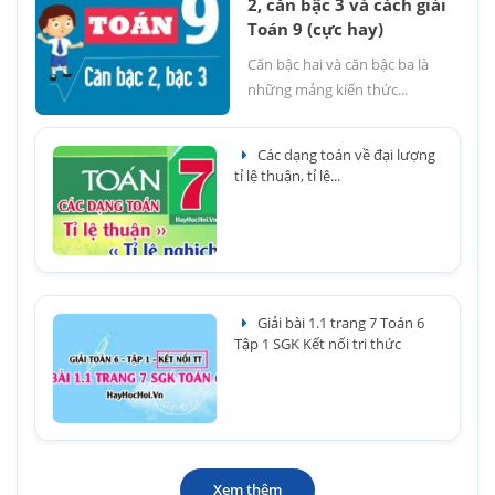
2, căn bậc 3 và cách giải
Toán 9 (cực hay)
Căn bậc hai và căn bậc ba là
những mảng kiến thức...
Các dạng toán về đại lượng
tỉ lệ thuận, tỉ lệ...
Giải bài 1.1 trang 7 Toán 6
Tập 1 SGK Kết nối tri thức
Xem thêm