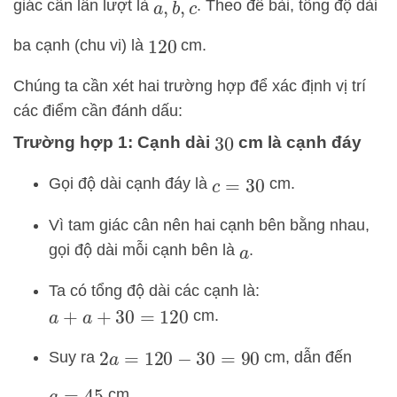
giác cân lần lượt là
. Theo đề bài, tổng độ dài
a
,
b
,
c
ba cạnh (chu vi) là
cm.
120
Chúng ta cần xét hai trường hợp để xác định vị trí
các điểm cần đánh dấu:
Trường hợp 1: Cạnh dài
cm là cạnh đáy
30
Gọi độ dài cạnh đáy là
cm.
c
=
30
Vì tam giác cân nên hai cạnh bên bằng nhau,
gọi độ dài mỗi cạnh bên là
.
a
Ta có tổng độ dài các cạnh là:
cm.
a
+
a
+
30
=
120
Suy ra
cm, dẫn đến
2
a
=
120
−
30
=
90
cm.