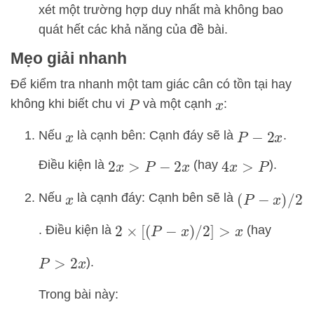
xét một trường hợp duy nhất mà không bao
quát hết các khả năng của đề bài.
Mẹo giải nhanh
Để kiểm tra nhanh một tam giác cân có tồn tại hay
không khi biết chu vi
và một cạnh
:
P
x
Nếu
là cạnh bên: Cạnh đáy sẽ là
.
x
P
−
2
x
Điều kiện là
(hay
).
2
x
>
P
−
2
x
4
x
>
P
Nếu
là cạnh đáy: Cạnh bên sẽ là
x
(
P
−
x
)
/
2
. Điều kiện là
(hay
2
×
[
(
P
−
x
)
/
2
]
>
x
).
P
>
2
x
Trong bài này: