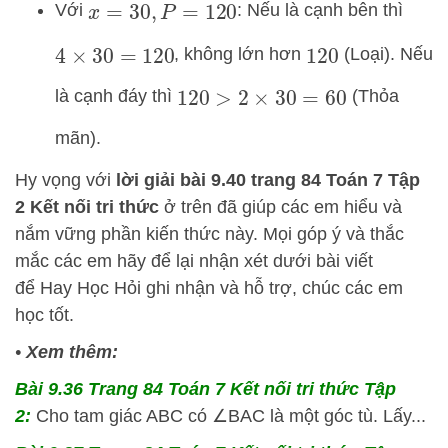
Với
: Nếu là cạnh bên thì
x
=
30
,
P
=
120
, không lớn hơn
(Loại). Nếu
4
×
30
=
120
120
là cạnh đáy thì
(Thỏa
120
>
2
×
30
=
60
mãn).
Hy vọng với
lời giải bài 9.40 trang 84 Toán 7 Tập
2 Kết nối tri thức
ở trên đã giúp các em hiểu và
nắm vững phần kiến thức này. Mọi góp ý và thắc
mắc các em hãy để lại nhận xét dưới bài viết
để
Hay Học Hỏi
ghi nhận và hỗ trợ, chúc các em
học tốt.
•
Xem thêm:
Bài 9.36 Trang 84 Toán 7 Kết nối tri thức Tập
2:
Cho tam giác ABC có ∠BAC là một góc tù. Lấy...