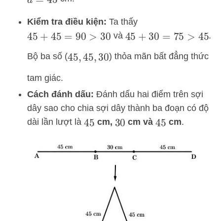
a
=
45
Kiểm tra điều kiện:
Ta thấy
và
.
45
+
45
=
90
>
30
45
+
30
=
75
>
45
Bộ ba số (
) thỏa mãn bất đẳng thức
45
,
45
,
30
tam giác.
Cách đánh dấu:
Đánh dấu hai điểm trên sợi
dây sao cho chia sợi dây thành ba đoạn có độ
dài lần lượt là
cm,
cm và
cm
.
45
30
45