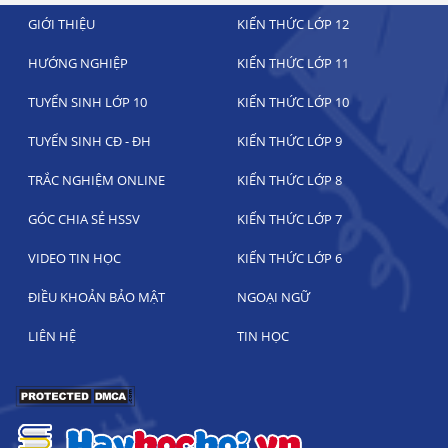
GIỚI THIỆU
KIẾN THỨC LỚP 12
HƯỚNG NGHIỆP
KIẾN THỨC LỚP 11
TUYỂN SINH LỚP 10
KIẾN THỨC LỚP 10
TUYỂN SINH CĐ - ĐH
KIẾN THỨC LỚP 9
TRẮC NGHIỆM ONLINE
KIẾN THỨC LỚP 8
GÓC CHIA SẺ HSSV
KIẾN THỨC LỚP 7
VIDEO TIN HỌC
KIẾN THỨC LỚP 6
ĐIỀU KHOẢN BẢO MẬT
NGOẠI NGỮ
LIÊN HỆ
TIN HỌC