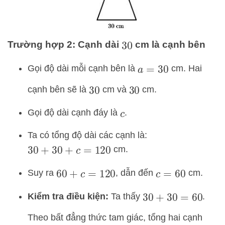
Trường hợp 2: Cạnh dài
cm là cạnh bên
30
Gọi độ dài mỗi cạnh bên là
cm. Hai
a
=
30
cạnh bên sẽ là
cm và
cm.
30
30
Gọi độ dài cạnh đáy là
.
c
Ta có tổng độ dài các cạnh là:
cm.
30
+
30
+
c
=
120
Suy ra
, dẫn đến
cm.
60
+
c
=
120
c
=
60
Kiểm tra điều kiện:
Ta thấy
.
30
+
30
=
60
Theo bất đẳng thức tam giác, tổng hai cạnh