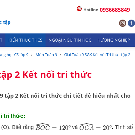
0936685849
Hotline
T
KIẾN THỨC THCS
NGOẠI NGỮ TIN HỌC
HƯỚNG NGHIỆP
ung học CS lớp 9
Môn Toán 9
Giải Toán 9 SGK Kết nối Tri thức tập 2
ập 2 Kết nối tri thức
 9 tập 2
Kết nối tri thức
chi tiết dễ hiểu nhất cho
 tri thức:
.
B
O
C
^
=
120
o
O
C
A
^
=
20
o
 (O). Biết rằng
và
Tính số