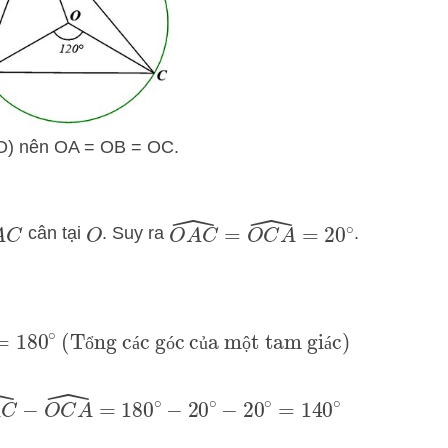
 (O) nên OA = OB = OC.
O
A
C
^
=
O
C
A
^
=
20
∘
cân tại
. Suy ra
.
A
C
O
180
∘
(Tổng các góc của một tam giác)
ổ
á
ó
ủ
ộ
á
C
^
−
O
C
A
^
=
180
∘
−
20
∘
−
20
∘
=
140
∘