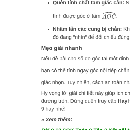
Quên tính chất tam giác cân:
Nh
A
O
C
^
tính được góc ở tâm
.
Nhầm lẫn các cung bị chắn:
Khi
đó đang "nhìn" để đối chiếu đún
Mẹo giải nhanh
Nếu đề bài cho số đo góc tại một đỉn
bạn có thể tính ngay góc nội tiếp chắ
giác nhọn. Tuy nhiên, cách an toàn nhấ
Hy vọng lời giải chi tiết này giúp ích
đường tròn. Đừng quên truy cập
HayH
9 hay nhé!
» Xem thêm: