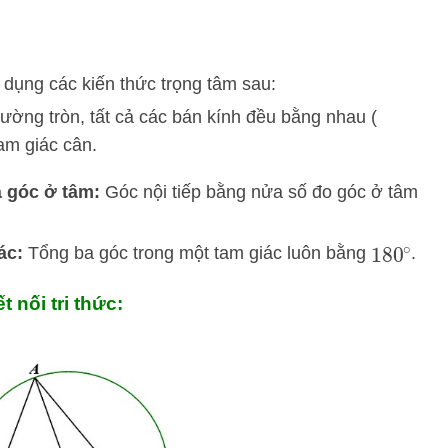
n dụng các kiến thức trọng tâm sau:
ờng tròn, tất cả các bán kính đều bằng nhau (
tam giác cân.
à góc ở tâm:
Góc nội tiếp bằng nửa số đo góc ở tâm
ác:
Tổng ba góc trong một tam giác luôn bằng
.
180
∘
 nối tri thức: