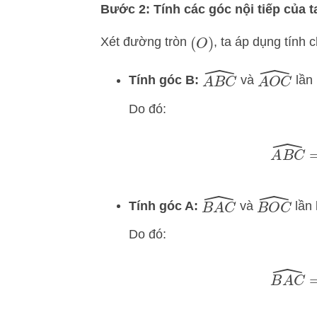
Bước 2: Tính các góc nội tiếp của 
Xét đường tròn
, ta áp dụng tính c
(
O
)
A
B
C
^
A
O
C
^
Tính góc B:
và
lần 
Do đó:
A
B
C
^
B
A
C
^
B
O
C
^
Tính góc A:
và
lần 
Do đó:
B
A
C
^