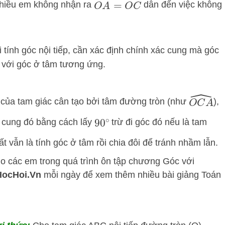
iều em không nhận ra
dẫn đến việc không
O
A
=
O
C
 tính góc nội tiếp, cần xác định chính xác cung mà góc
g với góc ở tâm tương ứng.
O
C
A
^
h của tam giác cân tạo bởi tâm đường tròn (như
),
n cung đó bằng cách lấy
trừ đi góc đó nếu là tam
90
∘
t vẫn là tính góc ở tâm rồi chia đôi để tránh nhầm lẫn.
 cho các em trong quá trình ôn tập chương Góc với
ocHoi.Vn
mỗi ngày để xem thêm nhiều bài giảng Toán