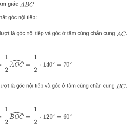
tam giác
A
B
C
hất góc nội tiếp:
lượt là góc nội tiếp và góc ở tâm cùng chắn cung
.
A
C
=
1
2
A
O
C
^
=
1
2
⋅
140
∘
=
70
∘
lượt là góc nội tiếp và góc ở tâm cùng chắn cung
.
B
C
=
1
2
B
O
C
^
=
1
2
⋅
120
∘
=
60
∘