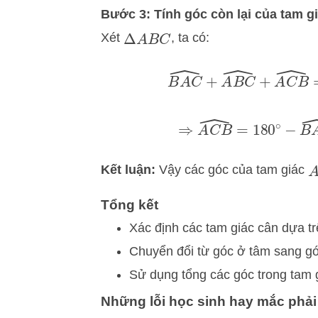
Bước 3: Tính góc còn lại của tam g
Xét
, ta có:
Δ
A
B
C
B
A
C
^
+
A
B
C
^
+
A
C
B
^
=
1
⇒
A
C
B
^
=
180
∘
−
B
Kết luận:
Vậy các góc của tam giác
Tổng kết
Xác định các tam giác cân dựa tr
Chuyển đổi từ góc ở tâm sang gó
Sử dụng tổng các góc trong tam g
Những lỗi học sinh hay mắc phải