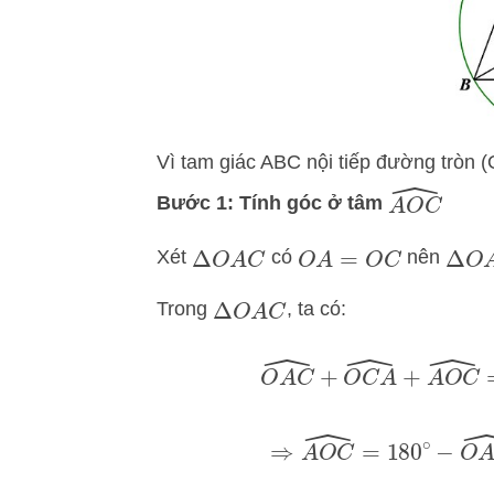
Vì tam giác ABC nội tiếp đường tròn
A
O
C
^
Bước 1: Tính góc ở tâm
Xét
có
nên
Δ
O
A
C
O
A
=
O
C
Δ
O
Trong
, ta có:
Δ
O
A
C
O
A
C
^
+
O
C
A
^
+
A
O
C
^
=
⇒
A
O
C
^
=
180
∘
−
O
A