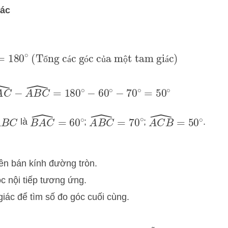
iác
80
∘
(Tổng các góc của một tam giác)
ổ
á
ó
ủ
ộ
á
A
C
^
−
A
B
C
^
=
180
∘
−
60
∘
−
70
∘
=
50
∘
B
A
C
^
=
60
∘
A
B
C
^
=
70
∘
A
C
B
^
=
50
∘
là
;
;
.
A
B
C
ên bán kính đường tròn.
c nội tiếp tương ứng.
iác để tìm số đo góc cuối cùng.