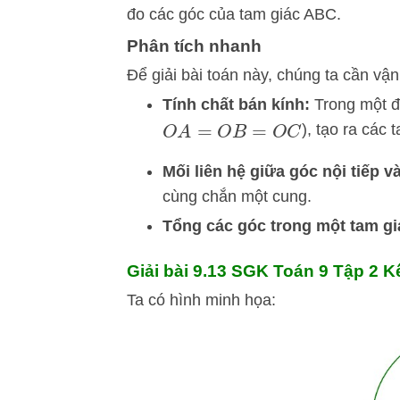
đo các góc của tam giác ABC.
Phân tích nhanh
Để giải bài toán này, chúng ta cần vậ
Tính chất bán kính:
Trong một đư
), tạo ra các 
O
A
=
O
B
=
O
C
Mối liên hệ giữa góc nội tiếp v
cùng chắn một cung.
Tổng các góc trong một tam gi
Giải bài 9.13 SGK
Toán 9 Tập 2 Kết
Ta có hình minh họa: