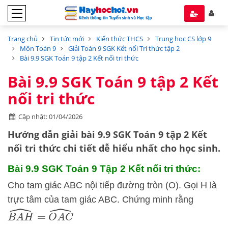
Trang chủ
Tin tức mới
Kiến thức THCS
Trung học CS lớp 9
Môn Toán 9
Giải Toán 9 SGK Kết nối Tri thức tập 2
Bài 9.9 SGK Toán 9 tập 2 Kết nối tri thức
Bài 9.9 SGK Toán 9 tập 2 Kết
nối tri thức
Cập nhật: 01/04/2026
Hướng dẫn
giải bài 9.9 SGK Toán 9 tập 2
Kết
nối tri thức
chi tiết dễ hiểu nhất cho học sinh.
Bài 9.9 SGK
Toán 9 Tập 2 Kết nối tri thức:
Cho tam giác ABC nội tiếp đường tròn (O). Gọi H là
trực tâm của tam giác ABC. Chứng minh rằng
B
A
H
^
=
O
A
C
^