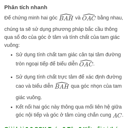
Phân tích nhanh
B
A
H
^
O
A
C
^
Để chứng minh hai góc
và
bằng nhau,
chúng ta sẽ sử dụng phương pháp bắc cầu thông
qua số đo của góc ở tâm và tính chất của tam giác
vuông:
Sử dụng tính chất tam giác cân tại tâm đường
O
A
C
^
tròn ngoại tiếp để biểu diễn
.
Sử dụng tính chất trực tâm để xác định đường
B
A
H
^
cao và biểu diễn
qua góc nhọn của tam
giác vuông.
Kết nối hai góc này thông qua mối liên hệ giữa
góc nội tiếp và góc ở tâm cùng chắn cung
.
A
C