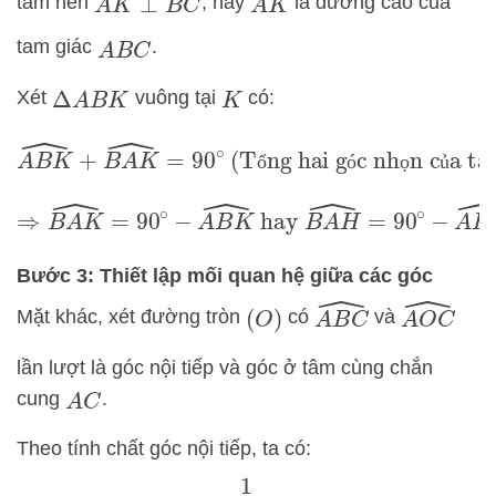
tâm nên
, hay
là đường cao của
A
K
⊥
B
C
A
K
tam giác
.
A
B
C
Xét
vuông tại
có:
Δ
A
B
K
K
A
B
K
^
+
B
A
K
^
=
90
∘
(Tổng hai góc nhọn của
ổ
ó
ọ
ủ
tam giác vuông)
⇒
B
A
K
^
=
90
∘
−
A
B
K
^
hay
B
A
H
^
=
90
∘
−
A
B
C
^
(
Bước 3: Thiết lập mối quan hệ giữa các góc
A
B
C
^
A
O
C
^
Mặt khác, xét đường tròn
có
và
(
O
)
lần lượt là góc nội tiếp và góc ở tâm cùng chắn
cung
.
A
C
Theo tính chất góc nội tiếp, ta có:
A
B
C
^
=
1
2
A
O
C
^
(3)