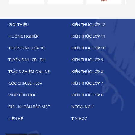
GIỚI THIỆU
KIẾN THỨC LỚP 12
HƯỚNG NGHIỆP
KIẾN THỨC LỚP 11
TUYỂN SINH LỚP 10
KIẾN THỨC LỚP 10
TUYỂN SINH CĐ - ĐH
KIẾN THỨC LỚP 9
TRẮC NGHIỆM ONLINE
KIẾN THỨC LỚP 8
GÓC CHIA SẺ HSSV
KIẾN THỨC LỚP 7
VIDEO TIN HỌC
KIẾN THỨC LỚP 6
ĐIỀU KHOẢN BẢO MẬT
NGOẠI NGỮ
LIÊN HỆ
TIN HỌC