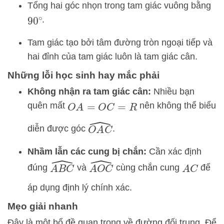
Tổng hai góc nhọn trong tam giác vuông bằng
.
90
∘
Tam giác tạo bởi tâm đường tròn ngoại tiếp và
hai đỉnh của tam giác luôn là tam giác cân.
Những lỗi học sinh hay mắc phải
Không nhận ra tam giác cân:
Nhiều bạn
quên mất
nên không thể biểu
O
A
=
O
C
=
R
O
A
C
^
diễn được góc
.
Nhầm lẫn các cung bị chắn:
Cần xác định
A
B
C
^
A
O
C
^
đúng
và
cùng chắn cung
để
A
C
áp dụng định lý chính xác.
Mẹo giải nhanh
Đây là một bổ đề quan trọng về đường đối trung. Để