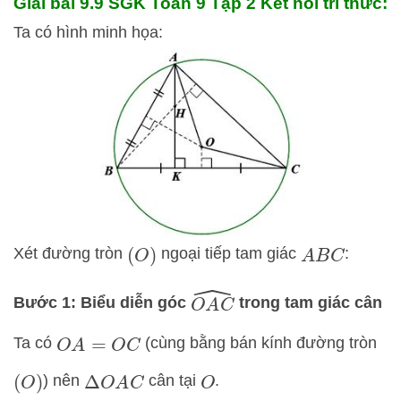
Giải bài 9.9 SGK
Toán 9 Tập 2 Kết nối tri thức:
Ta có hình minh họa:
Xét đường tròn
ngoại tiếp tam giác
:
(
O
)
A
B
C
O
A
C
^
Bước 1: Biểu diễn góc
trong tam giác cân
Ta có
(cùng bằng bán kính đường tròn
O
A
=
O
C
) nên
cân tại
.
(
O
)
Δ
O
A
C
O