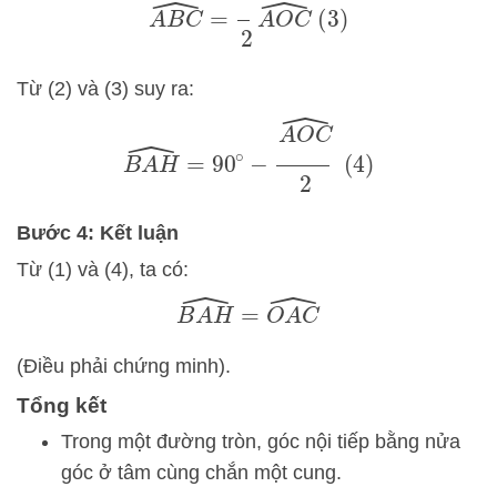
Từ (2) và (3) suy ra:
B
A
H
^
=
90
∘
−
A
O
C
^
2
(4)
Bước 4: Kết luận
Từ (1) và (4), ta có:
B
A
H
^
=
O
A
C
^
(Điều phải chứng minh).
Tổng kết
Trong một đường tròn, góc nội tiếp bằng nửa
góc ở tâm cùng chắn một cung.