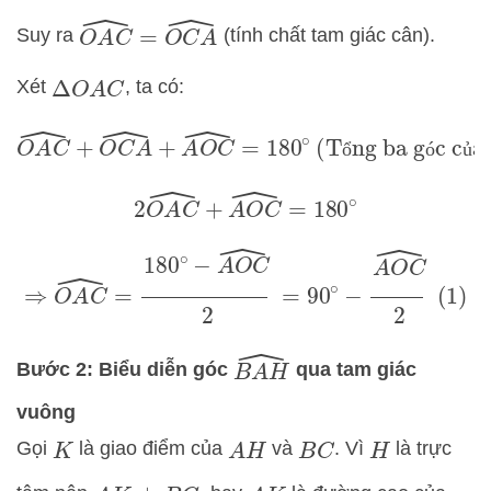
O
A
C
^
=
O
C
A
^
Suy ra
(tính chất tam giác cân).
Xét
, ta có:
Δ
O
A
C
O
A
C
^
+
O
C
A
^
+
A
O
C
^
=
180
∘
(Tổng ba góc
ổ
ó
ủ
của một tam giác)
2
O
A
C
^
+
A
O
C
^
=
180
∘
⇒
O
A
C
^
=
180
∘
−
A
O
C
^
2
=
90
∘
−
A
O
C
^
2
(1)
B
A
H
^
Bước 2: Biểu diễn góc
qua tam giác
vuông
Gọi
là giao điểm của
và
. Vì
là trực
K
A
H
B
C
H