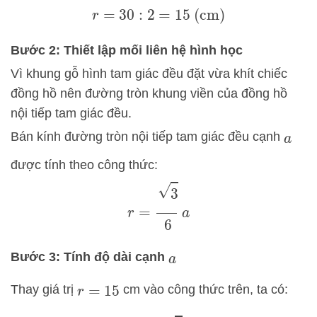
r
=
30
:
2
=
15
(cm)
Bước 2: Thiết lập mối liên hệ hình học
Vì khung gỗ hình tam giác đều đặt vừa khít chiếc
đồng hồ nên đường tròn khung viền của đồng hồ
nội tiếp tam giác đều.
Bán kính đường tròn nội tiếp tam giác đều cạnh
a
được tính theo công thức:
r
=
3
6
a
Bước 3: Tính độ dài cạnh
a
Thay giá trị
cm vào công thức trên, ta có:
r
=
15