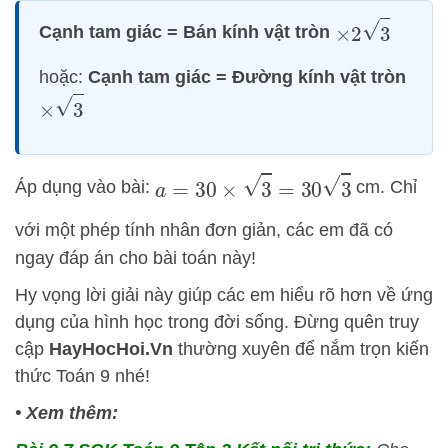
×
2
3
Cạnh tam giác = Bán kính vật tròn
hoặc:
Cạnh tam giác = Đường kính vật tròn
×
3
a
=
30
×
3
=
30
3
Áp dụng vào bài:
cm. Chỉ
với một phép tính nhân đơn giản, các em đã có
ngay đáp án cho bài toán này!
Hy vọng lời giải này giúp các em hiểu rõ hơn về ứng
dụng của hình học trong đời sống. Đừng quên truy
cập
HayHocHoi.Vn
thường xuyên để nắm trọn kiến
thức Toán 9 nhé!
• Xem thêm: