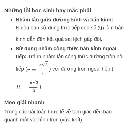
Những lỗi học sinh hay mắc phải
Nhầm lẫn giữa đường kính và bán kính:
Nhiều bạn sử dụng trực tiếp con số
làm bán
30
kính dẫn đến kết quả sai lệch gấp đôi.
Sử dụng nhầm công thức bán kính ngoại
tiếp:
Tránh nhầm lẫn công thức đường tròn nội
r
=
a
3
6
tiếp (
) với đường tròn ngoại tiếp (
R
=
a
3
3
).
Mẹo giải nhanh
Trong các bài toán thực tế về tam giác đều bao
quanh một vật hình tròn (vừa khít):