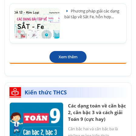
Phương pháp giải các dạng
bài tập về Sắt Fe, hỗn hợp...
Xem thêm
Kiến thức THCS
Các dạng toán về căn bậc
2, căn bậc 3 và cách giải
Toán 9 (cực hay)
Căn bậc hai và căn bậc ba là
những mảng kiến thức...