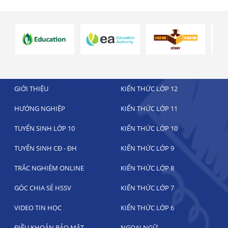
GIỚI THIỆU
KIẾN THỨC LỚP 12
HƯỚNG NGHIỆP
KIẾN THỨC LỚP 11
TUYỂN SINH LỚP 10
KIẾN THỨC LỚP 10
TUYỂN SINH CĐ - ĐH
KIẾN THỨC LỚP 9
TRẮC NGHIỆM ONLINE
KIẾN THỨC LỚP 8
GÓC CHIA SẺ HSSV
KIẾN THỨC LỚP 7
VIDEO TIN HỌC
KIẾN THỨC LỚP 6
ĐIỀU KHOẢN BẢO MẬT
NGOẠI NGỮ