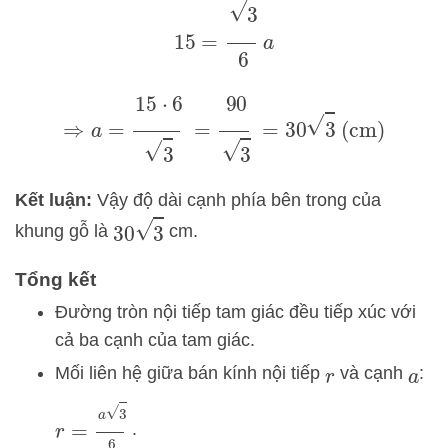
15
=
3
6
a
⇒
a
=
15
⋅
6
3
=
90
3
=
30
3
(cm)
Kết luận:
Vậy độ dài cạnh phía bên trong của
30
3
khung gỗ là
cm.
Tổng kết
Đường tròn nội tiếp tam giác đều tiếp xúc với
cả ba cạnh của tam giác.
Mối liên hệ giữa bán kính nội tiếp
và cạnh
:
r
a
r
=
a
3
6
.