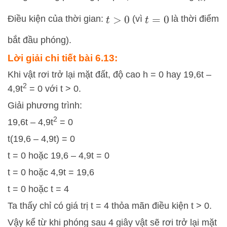
Điều kiện của thời gian:
(vì
là thời điểm
t
>
0
t
=
0
bắt đầu phóng).
Lời giải chi tiết bài 6.13:
Khi vật rơi trở lại mặt đất, độ cao h = 0 hay 19,6t –
2
4,9t
= 0 với t > 0.
Giải phương trình:
2
19,6t – 4,9t
= 0
t(19,6 – 4,9t) = 0
t = 0 hoặc 19,6 – 4,9t = 0
t = 0 hoặc 4,9t = 19,6
t = 0 hoặc t = 4
Ta thấy chỉ có giá trị t = 4 thỏa mãn điều kiện t > 0.
Vậy kể từ khi phóng sau 4 giây vật sẽ rơi trở lại mặt