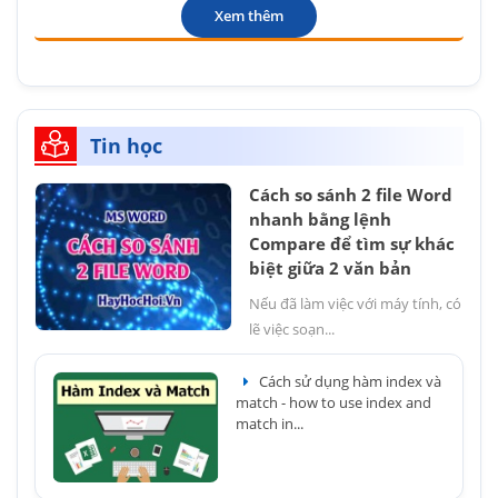
Xem thêm
Tin học
Cách so sánh 2 file Word
nhanh bằng lệnh
Compare để tìm sự khác
biệt giữa 2 văn bản
Nếu đã làm việc với máy tính, có
lẽ việc soạn...
Cách sử dụng hàm index và
match - how to use index and
match in...