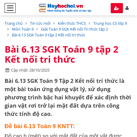
Trang chủ
Tin tức mới
Kiến thức THCS
Trung học CS lớp 9
Môn Toán 9
Giải Toán 9 SGK Kết nối Tri thức tập 2
Bài 6.13 SGK Toán 9 tập 2 Kết nối tri thức
Bài 6.13 SGK Toán 9 tập 2
Kết nối tri thức
Cập nhật: 28/10/2025
Bài 6.13 SGK Toán 9 Tập 2 Kết nối tri thức
là
một bài toán ứng dụng vật lý, sử dụng
phương trình bậc hai khuyết
để xác định thời
gian vật rơi trở lại mặt đất dựa trên công
thức tính độ cao.
Đề bài 6.13 Toán 9 KNTT:
Độ cao h (mét) so với mặt đất của một vật được