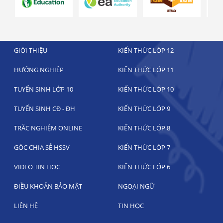
GIỚI THIỆU
KIẾN THỨC LỚP 12
HƯỚNG NGHIỆP
KIẾN THỨC LỚP 11
TUYỂN SINH LỚP 10
KIẾN THỨC LỚP 10
TUYỂN SINH CĐ - ĐH
KIẾN THỨC LỚP 9
TRẮC NGHIỆM ONLINE
KIẾN THỨC LỚP 8
GÓC CHIA SẺ HSSV
KIẾN THỨC LỚP 7
VIDEO TIN HỌC
KIẾN THỨC LỚP 6
ĐIỀU KHOẢN BẢO MẬT
NGOẠI NGỮ
LIÊN HỆ
TIN HỌC