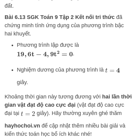
đất.
Bài 6.13 SGK Toán 9 Tập 2 Kết nối tri thức
đã
chứng minh tính ứng dụng của phương trình bậc
hai khuyết.
Phương trình lập được là
.
19
,
6
t
−
4
,
9
t
2
=
0
Nghiệm dương của phương trình là
t
=
4
giây.
Khoảng thời gian này tương đương với
hai lần thời
gian vật đạt độ cao cực đại
(vật đạt độ cao cực
đại tại
giây). Hãy thường xuyên ghé thăm
t
=
2
hayhochoi.vn
để cập nhật thêm nhiều bài giải và
kiến thức toán học bổ ích khác nhé!