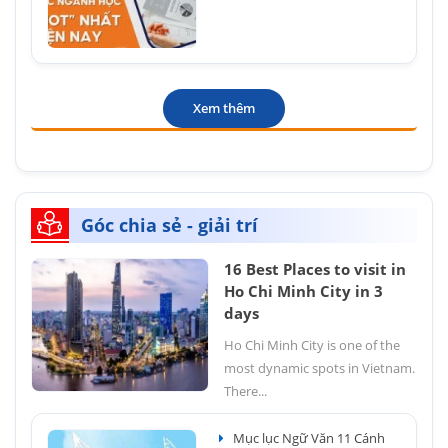
Xem thêm
Góc chia sẻ - giải trí
16 Best Places to visit in
Ho Chi Minh City in 3
days
Ho Chi Minh City is one of the
most dynamic spots in Vietnam.
There...
Mục lục Ngữ Văn 11 Cánh