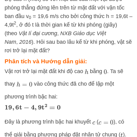
phóng thẳng đứng lên trên từ mặt đất với vận tốc
ban đầu v
= 19,6 m/s cho bởi công thức h = 19,6t –
0
2
4,9t
, ở đó t là thời gian kể từ khi phóng (giây)
(theo
Vật lí đại cương
,
NXB Giáo dục Việt
Nam
,
2016
). Hỏi sau bao lâu kể từ khi phóng, vật sẽ
rơi trở lại mặt đất?
Phân tích và Hướng dẫn giải:
Vật rơi trở lại mặt đất khi độ cao
bằng
. Ta sẽ
h
0
thay
vào công thức đã cho để lập một
h
=
0
phương trình bậc hai:
19
,
6
t
−
4
,
9
t
2
=
0
Đây là phương trình bậc hai khuyết
(
), có
c
c
=
0
thể giải bằng phương pháp đặt nhân tử chung (
).
t