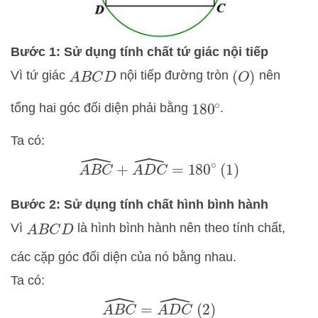
Bước 1: Sử dụng tính chất tứ giác nội tiếp
Vì tứ giác
nội tiếp đường tròn
nên
A
B
C
D
(
O
)
tổng hai góc đối diện phải bằng
.
180
∘
Ta có:
A
B
C
^
+
A
D
C
^
=
180
∘
(1)
Bước 2: Sử dụng tính chất hình bình hành
Vì
là hình bình hành nên theo tính chất,
A
B
C
D
các cặp góc đối diện của nó bằng nhau.
Ta có:
A
B
C
^
=
A
D
C
^
(2)