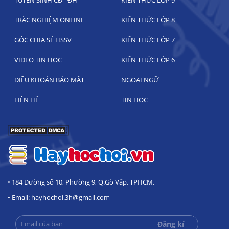
TRẮC NGHIỆM ONLINE
KIẾN THỨC LỚP 8
GÓC CHIA SẺ HSSV
KIẾN THỨC LỚP 7
VIDEO TIN HỌC
KIẾN THỨC LỚP 6
ĐIỀU KHOẢN BẢO MẬT
NGOẠI NGỮ
LIÊN HỆ
TIN HỌC
• 184 Đường số 10, Phường 9, Q.Gò Vấp, TPHCM.
• Email: hayhochoi.3h@gmail.com