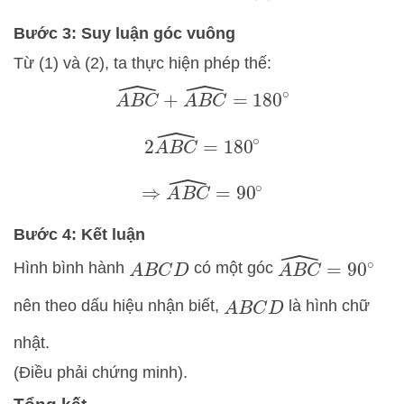
Bước 3: Suy luận góc vuông
Từ (1) và (2), ta thực hiện phép thế:
A
B
C
^
+
A
B
C
^
=
180
∘
2
A
B
C
^
=
180
∘
⇒
A
B
C
^
=
90
∘
Bước 4: Kết luận
A
B
C
^
=
90
∘
Hình bình hành
có một góc
A
B
C
D
nên theo dấu hiệu nhận biết,
là hình chữ
A
B
C
D
nhật.
(Điều phải chứng minh).