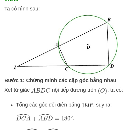
Ta có hình sau:
Bước 1: Chứng minh các cặp góc bằng nhau
Xét tứ giác
nội tiếp đường tròn
, ta có:
A
B
D
C
(
O
)
Tổng các góc đối diện bằng
, suy ra:
180
∘
D
C
A
^
+
A
B
D
^
=
180
∘
.