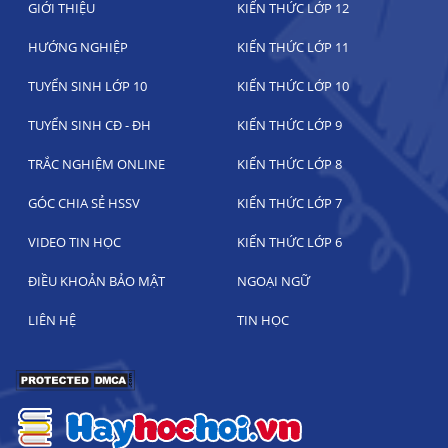
GIỚI THIỆU
KIẾN THỨC LỚP 12
HƯỚNG NGHIỆP
KIẾN THỨC LỚP 11
TUYỂN SINH LỚP 10
KIẾN THỨC LỚP 10
TUYỂN SINH CĐ - ĐH
KIẾN THỨC LỚP 9
TRẮC NGHIỆM ONLINE
KIẾN THỨC LỚP 8
GÓC CHIA SẺ HSSV
KIẾN THỨC LỚP 7
VIDEO TIN HỌC
KIẾN THỨC LỚP 6
ĐIỀU KHOẢN BẢO MẬT
NGOẠI NGỮ
LIÊN HỆ
TIN HỌC