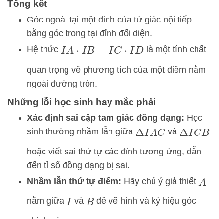
Tổng kết
Góc ngoài tại một đỉnh của tứ giác nội tiếp
bằng góc trong tại đỉnh đối diện.
Hệ thức
là một tính chất
I
A
⋅
I
B
=
I
C
⋅
I
D
quan trọng về phương tích của một điểm nằm
ngoài đường tròn.
Những lỗi học sinh hay mắc phải
Xác định sai cặp tam giác đồng dạng:
Học
sinh thường nhầm lẫn giữa
và
Δ
I
A
C
Δ
I
C
B
hoặc viết sai thứ tự các đỉnh tương ứng, dẫn
đến tỉ số đồng dạng bị sai.
Nhầm lẫn thứ tự điểm:
Hãy chú ý giả thiết
A
nằm giữa
và
để vẽ hình và ký hiệu góc
I
B