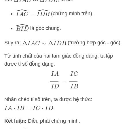
Δ
I
A
C
Δ
I
D
B
I
A
C
^
=
I
D
B
^
(chứng minh trên).
B
I
D
^
là góc chung.
Suy ra:
(trường hợp góc - góc).
Δ
I
A
C
∼
Δ
I
D
B
Từ tính chất của hai tam giác đồng dạng, ta lập
được tỉ số đồng dạng:
I
A
I
D
=
I
C
I
B
Nhân chéo tỉ số trên, ta được hệ thức:
.
I
A
⋅
I
B
=
I
C
⋅
I
D
Kết luận:
Điều phải chứng minh.