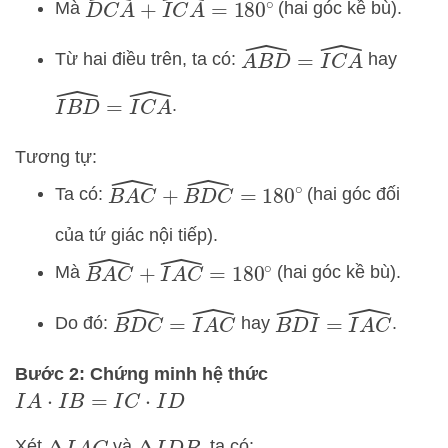
D
C
A
^
+
I
C
A
^
=
180
∘
Mà
(hai góc kề bù).
A
B
D
^
=
I
C
A
^
Từ hai điều trên, ta có:
hay
I
B
D
^
=
I
C
A
^
.
Tương tự:
B
A
C
^
+
B
D
C
^
=
180
∘
Ta có:
(hai góc đối
của tứ giác nội tiếp).
B
A
C
^
+
I
A
C
^
=
180
∘
Mà
(hai góc kề bù).
B
D
C
^
=
I
A
C
^
B
D
I
^
=
I
A
C
^
Do đó:
hay
.
Bước 2: Chứng minh hệ thức
I
A
⋅
I
B
=
I
C
⋅
I
D
Xét
và
, ta có: