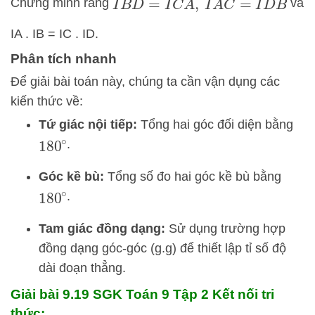
I
B
D
^
=
I
C
A
^
,
I
A
C
^
=
I
D
B
^
Chứng minh rằng
và
IA . IB = IC . ID.
Phân tích nhanh
Để giải bài toán này, chúng ta cần vận dụng các
kiến thức về:
Tứ giác nội tiếp:
Tổng hai góc đối diện bằng
.
180
∘
Góc kề bù:
Tổng số đo hai góc kề bù bằng
.
180
∘
Tam giác đồng dạng:
Sử dụng trường hợp
đồng dạng góc-góc (g.g) để thiết lập tỉ số độ
dài đoạn thẳng.
Giải bài 9.19 SGK
Toán 9 Tập 2 Kết nối tri
thức: