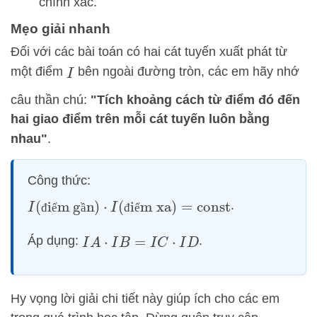
chính xác.
Mẹo giải nhanh
Đối với các bài toán có hai cát tuyến xuất phát từ
một điểm
bên ngoài đường tròn, các em hãy nhớ
I
câu thần chú:
"Tích khoảng cách từ điểm đó đến
hai giao điểm trên mỗi cát tuyến luôn bằng
nhau"
.
Công thức:
I
(
điểm gần
)
⋅
I
(
điểm xa
)
=
const
.
đ
ể
ầ
đ
ể
Áp dụng:
.
I
A
⋅
I
B
=
I
C
⋅
I
D
Hy vọng lời giải chi tiết này giúp ích cho các em