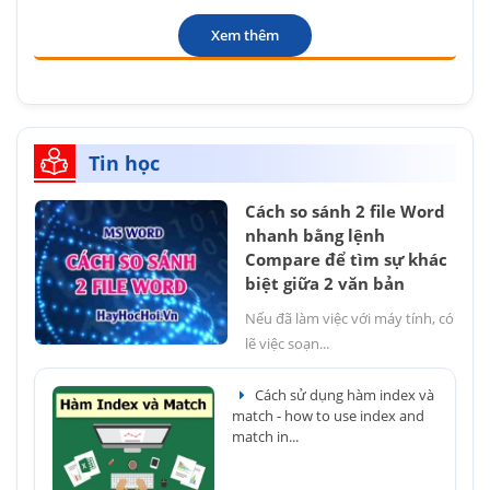
Xem thêm
Tin học
Cách so sánh 2 file Word
nhanh bằng lệnh
Compare để tìm sự khác
biệt giữa 2 văn bản
Nếu đã làm việc với máy tính, có
lẽ việc soạn...
Cách sử dụng hàm index và
match - how to use index and
match in...