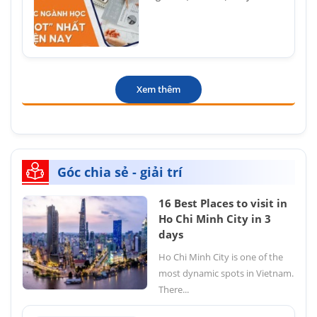
Xem thêm
Góc chia sẻ - giải trí
16 Best Places to visit in
Ho Chi Minh City in 3
days
Ho Chi Minh City is one of the
most dynamic spots in Vietnam.
There...