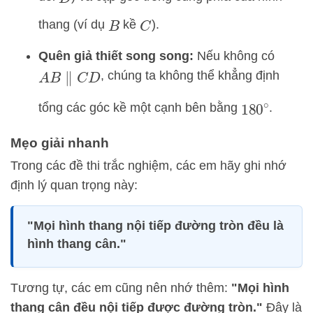
D
thang (ví dụ
kề
).
B
C
Quên giả thiết song song:
Nếu không có
, chúng ta không thể khẳng định
A
B
∥
C
D
tổng các góc kề một cạnh bên bằng
.
180
∘
Mẹo giải nhanh
Trong các đề thi trắc nghiệm, các em hãy ghi nhớ
định lý quan trọng này:
"Mọi hình thang nội tiếp đường tròn đều là
hình thang cân."
Tương tự, các em cũng nên nhớ thêm:
"Mọi hình
thang cân đều nội tiếp được đường tròn."
Đây là