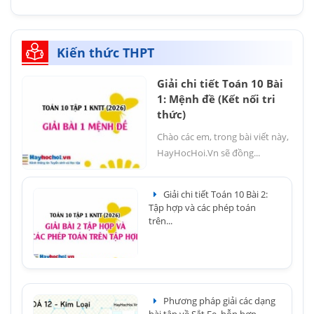
Kiến thức THPT
Giải chi tiết Toán 10 Bài
1: Mệnh đề (Kết nối tri
thức)
Chào các em, trong bài viết này,
HayHocHoi.Vn sẽ đồng...
Giải chi tiết Toán 10 Bài 2:
Tập hợp và các phép toán
trên...
Phương pháp giải các dạng
bài tập về Sắt Fe, hỗn hợp...