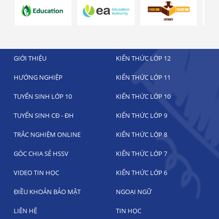
GIỚI THIỆU
KIẾN THỨC LỚP 12
HƯỚNG NGHIỆP
KIẾN THỨC LỚP 11
TUYỂN SINH LỚP 10
KIẾN THỨC LỚP 10
TUYỂN SINH CĐ - ĐH
KIẾN THỨC LỚP 9
TRẮC NGHIỆM ONLINE
KIẾN THỨC LỚP 8
GÓC CHIA SẺ HSSV
KIẾN THỨC LỚP 7
VIDEO TIN HỌC
KIẾN THỨC LỚP 6
ĐIỀU KHOẢN BẢO MẬT
NGOẠI NGỮ
LIÊN HỆ
TIN HỌC