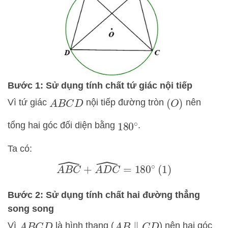
Bước 1: Sử dụng tính chất tứ giác nội tiếp
Vì tứ giác
nội tiếp đường tròn
nên
A
B
C
D
(
O
)
tổng hai góc đối diện bằng
.
180
∘
Ta có:
A
B
C
^
+
A
D
C
^
=
180
∘
(1)
Bước 2: Sử dụng tính chất hai đường thẳng
song song
Vì
là hình thang (
) nên hai góc