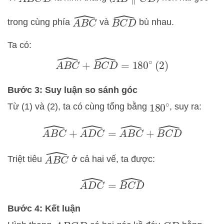
A
B
C
D
A
B
∥
C
D
A
B
C
^
B
C
D
^
trong cùng phía
và
bù nhau.
Ta có:
A
B
C
^
+
B
C
D
^
=
180
∘
(2)
Bước 3: Suy luận so sánh góc
Từ (1) và (2), ta có cùng tổng bằng
, suy ra:
180
∘
A
B
C
^
+
A
D
C
^
=
A
B
C
^
+
B
C
D
^
A
B
C
^
Triệt tiêu
ở cả hai vế, ta được:
A
D
C
^
=
B
C
D
^
Bước 4: Kết luận