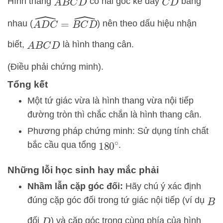
Hình thang
có hai góc kề đáy
bằng
A
B
C
D
C
D
A
D
C
^
=
B
C
D
^
nhau (
) nên theo dấu hiệu nhận
biết,
là hình thang cân.
A
B
C
D
(Điều phải chứng minh).
Tổng kết
Một tứ giác vừa là hình thang vừa nội tiếp
đường tròn thì chắc chắn là hình thang cân.
Phương pháp chứng minh: Sử dụng tính chất
bắc cầu qua tổng
.
180
∘
Những lỗi học sinh hay mắc phải
Nhầm lẫn cặp góc đối:
Hãy chú ý xác định
đúng cặp góc đối trong tứ giác nội tiếp (ví dụ
B
đối
) và cặp góc trong cùng phía của hình