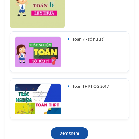
Toán 7 - số hữu tỉ
Toán THPT QG 2017
Xem thêm