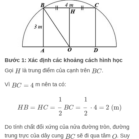
Bước 1: Xác định các khoảng cách hình học
Gọi
là trung điểm của cạnh trên
.
H
B
C
Vì
m nên ta có:
B
C
=
4
H
B
=
H
C
=
1
2
B
C
=
1
2
⋅
4
=
2
(m)
Do tính chất đối xứng của nửa đường tròn, đường
trung trực của dây cung
sẽ đi qua tâm
. Suy
B
C
O