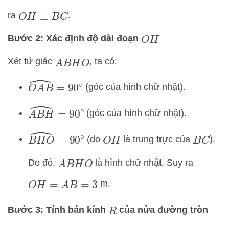
ra
.
O
H
⊥
B
C
Bước 2: Xác định độ dài đoạn
O
H
Xét tứ giác
, ta có:
A
B
H
O
O
A
B
^
=
90
∘
(góc của hình chữ nhật).
A
B
H
^
=
90
∘
(góc của hình chữ nhật).
B
H
O
^
=
90
∘
(do
là trung trực của
).
O
H
B
C
Do đó,
là hình chữ nhật. Suy ra
A
B
H
O
m.
O
H
=
A
B
=
3
Bước 3: Tính bán kính
của nửa đường tròn
R