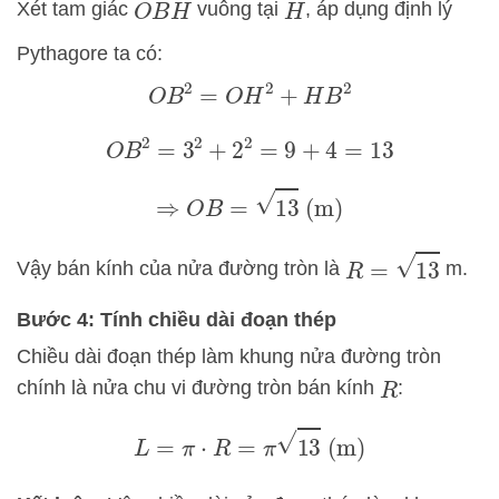
Xét tam giác
vuông tại
, áp dụng định lý
O
B
H
H
Pythagore ta có:
O
B
2
=
O
H
2
+
H
B
2
O
B
2
=
3
2
+
2
2
=
9
+
4
=
13
⇒
O
B
=
13
(m)
R
=
13
Vậy bán kính của nửa đường tròn là
m.
Bước 4: Tính chiều dài đoạn thép
Chiều dài đoạn thép làm khung nửa đường tròn
chính là nửa chu vi đường tròn bán kính
:
R
L
=
π
⋅
R
=
π
13
(m)