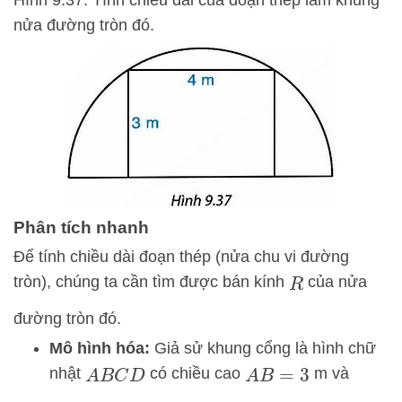
Hình 9.37. Tính chiều dài của đoạn thép làm khung
nửa đường tròn đó.
Phân tích nhanh
Để tính chiều dài đoạn thép (nửa chu vi đường
tròn), chúng ta cần tìm được bán kính
của nửa
R
đường tròn đó.
Mô hình hóa:
Giả sử khung cổng là hình chữ
nhật
có chiều cao
m và
A
B
C
D
A
B
=
3