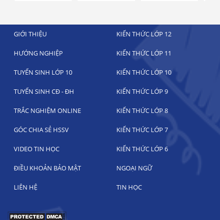
GIỚI THIỆU
KIẾN THỨC LỚP 12
HƯỚNG NGHIỆP
KIẾN THỨC LỚP 11
TUYỂN SINH LỚP 10
KIẾN THỨC LỚP 10
TUYỂN SINH CĐ - ĐH
KIẾN THỨC LỚP 9
TRẮC NGHIỆM ONLINE
KIẾN THỨC LỚP 8
GÓC CHIA SẺ HSSV
KIẾN THỨC LỚP 7
VIDEO TIN HỌC
KIẾN THỨC LỚP 6
ĐIỀU KHOẢN BẢO MẬT
NGOẠI NGỮ
LIÊN HỆ
TIN HỌC