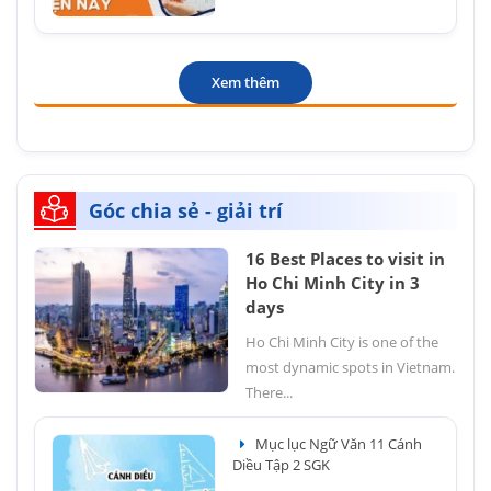
Xem thêm
Góc chia sẻ - giải trí
16 Best Places to visit in
Ho Chi Minh City in 3
days
Ho Chi Minh City is one of the
most dynamic spots in Vietnam.
There...
Mục lục Ngữ Văn 11 Cánh
Diều Tập 2 SGK