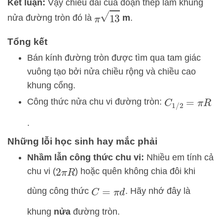
Kết luận:
Vậy chiều dài của đoạn thép làm khung
π
13
nửa đường tròn đó là
m
.
Tổng kết
Bán kính đường tròn được tìm qua tam giác
vuông tạo bởi nửa chiều rộng và chiều cao
khung cổng.
Công thức nửa chu vi đường tròn:
C
1
/
2
=
π
R
.
Những lỗi học sinh hay mắc phải
Nhầm lẫn công thức chu vi:
Nhiều em tính cả
chu vi (
) hoặc quên không chia đôi khi
2
π
R
dùng công thức
. Hãy nhớ đây là
C
=
π
d
khung
nửa
đường tròn.