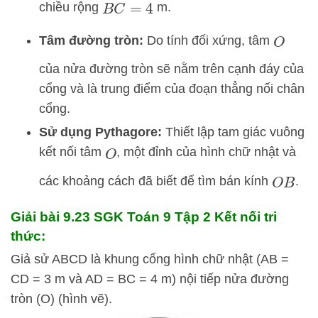
chiều rộng
m.
B
C
=
4
Tâm đường tròn:
Do tính đối xứng, tâm
O
của nửa đường tròn sẽ nằm trên cạnh đáy của
cổng và là trung điểm của đoạn thẳng nối chân
cổng.
Sử dụng Pythagore:
Thiết lập tam giác vuông
kết nối tâm
, một đỉnh của hình chữ nhật và
O
các khoảng cách đã biết để tìm bán kính
.
O
B
Giải bài 9.23 SGK
Toán 9 Tập 2 Kết nối tri
thức:
Giả sử ABCD là khung cổng hình chữ nhật (AB =
CD = 3 m và AD = BC = 4 m) nội tiếp nửa đường
tròn (O) (hình vẽ).