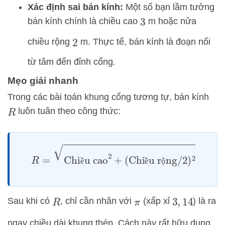
Xác định sai bán kính:
Một số bạn lầm tưởng
bán kính chính là chiều cao
m hoặc nửa
3
chiều rộng
m. Thực tế, bán kính là đoạn nối
2
từ tâm đến đỉnh cổng.
Mẹo giải nhanh
Trong các bài toán khung cổng tương tự, bán kính
luôn tuân theo công thức:
R
R
=
Chiều cao
2
+
(
Chiều rộng
/
2
)
2
ề
ề
ộ
Sau khi có
, chỉ cần nhân với
(xấp xỉ
) là ra
R
π
3
,
14
ngay chiều dài khung thép. Cách này rất hữu dụng