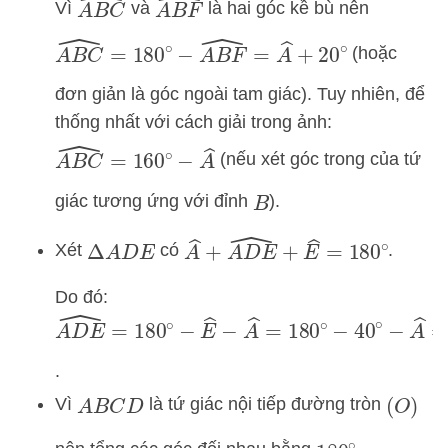
A
B
C
^
A
B
F
^
Vì
và
là hai góc kề bù nên
A
B
C
^
=
180
∘
−
A
B
F
^
=
A
^
+
20
∘
(hoặc
đơn giản là góc ngoài tam giác). Tuy nhiên, để
thống nhất với cách giải trong ảnh:
A
B
C
^
=
160
∘
−
A
^
(nếu xét góc trong của tứ
giác tương ứng với đỉnh
).
B
A
^
+
A
D
E
^
+
E
^
=
180
∘
Xét
có
.
Δ
A
D
E
Do đó:
A
D
E
^
=
180
∘
−
E
^
−
A
^
=
180
∘
−
40
∘
−
A
^
=
14
.
Vì
là tứ giác nội tiếp đường tròn
A
B
C
D
(
O
)