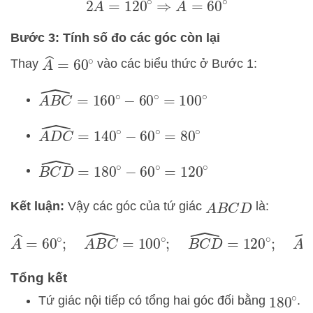
2
A
^
=
120
∘
⇒
A
^
=
60
∘
Bước 3: Tính số đo các góc còn lại
A
^
=
60
∘
Thay
vào các biểu thức ở Bước 1:
A
B
C
^
=
160
∘
−
60
∘
=
100
∘
A
D
C
^
=
140
∘
−
60
∘
=
80
∘
B
C
D
^
=
180
∘
−
60
∘
=
120
∘
Kết luận:
Vậy các góc của tứ giác
là:
A
B
C
D
A
^
=
60
∘
;
A
B
C
^
=
100
∘
;
B
C
D
^
=
120
∘
;
A
D
C
^
=
80
Tổng kết
Tứ giác nội tiếp có tổng hai góc đối bằng
.
180
∘