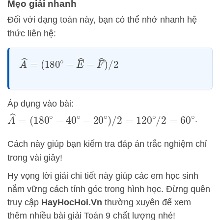
Mẹo giải nhanh
Đối với dạng toán này, bạn có thể nhớ nhanh hệ
thức liên hệ:
A
^
=
(
180
∘
−
E
^
−
F
^
)
/
2
Áp dụng vào bài:
A
^
=
(
180
∘
−
40
∘
−
20
∘
)
/
2
=
120
∘
/
2
=
60
∘
.
Cách này giúp bạn kiểm tra đáp án trắc nghiệm chỉ
trong vài giây!
Hy vọng lời giải chi tiết này giúp các em học sinh
nắm vững cách tính góc trong hình học. Đừng quên
truy cập
HayHocHoi.Vn
thường xuyên để xem
thêm nhiều bài giải Toán 9 chất lượng nhé!