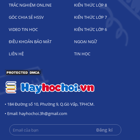
TRẮC NGHIỆM ONLINE
KIẾN THỨC LỚP 8
GÓC CHIA SẺ HSSV
KIẾN THỨC LỚP 7
VIDEO TIN HỌC
KIẾN THỨC LỚP 6
ĐIỀU KHOẢN BẢO MẬT
NGOẠI NGỮ
LIÊN HỆ
TIN HỌC
• 184 Đường số 10, Phường 9, Q.Gò Vấp, TPHCM.
• Email: hayhochoi.3h@gmail.com