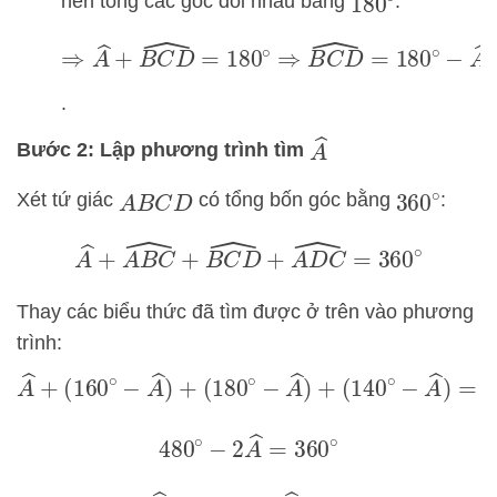
nên tổng các góc đối nhau bằng
.
180
∘
⇒
A
^
+
B
C
D
^
=
180
∘
⇒
B
C
D
^
=
180
∘
−
A
^
.
A
^
Bước 2: Lập phương trình tìm
Xét tứ giác
có tổng bốn góc bằng
:
360
∘
A
B
C
D
A
^
+
A
B
C
^
+
B
C
D
^
+
A
D
C
^
=
360
∘
Thay các biểu thức đã tìm được ở trên vào phương
trình:
A
^
+
(
160
∘
−
A
^
)
+
(
180
∘
−
A
^
)
+
(
140
∘
−
A
^
)
=
360
∘
480
∘
−
2
A
^
=
360
∘