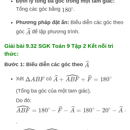
Định lý tổng ba góc trong một tam giác:
Tổng các góc bằng
.
180
∘
Phương pháp đặt ẩn:
Biểu diễn các góc theo
A
^
góc
để lập phương trình.
Giải bài 9.32 SGK
Toán 9 Tập 2 Kết nối tri
thức:
A
^
Bước 1: Biểu diễn các góc theo
A
^
+
A
B
F
^
+
F
^
=
180
∘
Xét
có
Δ
A
B
F
(Tổng ba góc của một tam giác).
Do đó:
A
B
F
^
=
180
∘
−
F
^
−
A
^
=
180
∘
−
20
∘
−
A
^
=
160
.