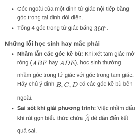
Góc ngoài của một đỉnh tứ giác nội tiếp bằng
góc trong tại đỉnh đối diện.
Tổng 4 góc trong tứ giác bằng
.
360
∘
Những lỗi học sinh hay mắc phải
Nhầm lẫn các góc kề bù:
Khi xét tam giác mở
rộng (
hay
), học sinh thường
A
B
F
A
D
E
nhầm góc trong tứ giác với góc trong tam giác.
Hãy chú ý đỉnh
có các góc kề bù bên
B
,
C
,
D
ngoài.
Sai sót khi giải phương trình:
Việc nhầm dấu
A
^
khi rút gọn biểu thức chứa
dễ dẫn đến kết
quả sai.