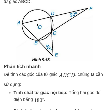
tứ giác ABCD.
Phân tích nhanh
Để tính các góc của tứ giác
, chúng ta cần
A
B
C
D
sử dụng:
Tính chất tứ giác nội tiếp:
Tổng hai góc đối
diện bằng
.
180
∘