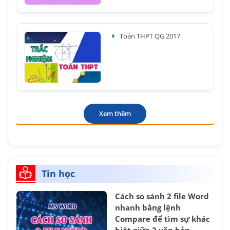
Toán THPT QG 2017
Xem thêm
Tin học
Cách so sánh 2 file Word
nhanh bằng lệnh
Compare để tìm sự khác
biệt giữa 2 văn bản