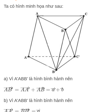
Ta có hình minh họa như sau:
a) Vì A’ABB’ là hình bình hành nên
A
B
′
→
=
A
A
′
→
+
A
B
→
=
a
→
+
b
→
b) Vì A’ABB’ là hình bình hành nên
A
A
′
→
=
B
B
′
→
=
a
→