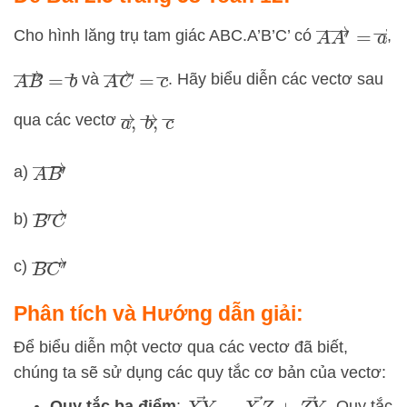
A
A
′
→
=
a
Cho hình lăng trụ tam giác ABC.A’B’C’ có
,
A
B
→
=
b
→
A
C
→
=
c
→
và
. Hãy biểu diễn các vectơ sau
a
→
,
b
→
,
c
→
qua các vectơ
A
B
′
→
a)
B
′
C
→
b)
B
C
′
→
c)
Phân tích và Hướng dẫn giải:
Để biểu diễn một vectơ qua các vectơ đã biết,
chúng ta sẽ sử dụng các quy tắc cơ bản của vectơ:
X
Y
→
=
X
Z
→
+
Z
Y
→
Quy tắc ba điểm
:
. Quy tắc