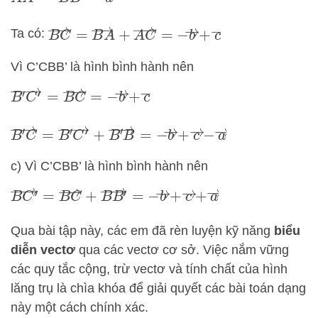
B
C
→
=
B
A
→
+
A
C
→
=
−
b
→
+
c
→
Ta có:
Vì C’CBB’ là hình bình hành nên
B
′
C
′
→
=
B
C
→
=
−
b
→
+
c
→
B
′
C
→
=
B
′
C
′
→
+
B
′
B
→
=
−
b
→
+
c
→
−
a
→
c) Vì C’CBB’ là hình bình hành nên
B
C
′
→
=
B
C
→
+
B
B
′
→
=
−
b
→
+
c
→
+
a
→
Qua bài tập này, các em đã rèn luyện kỹ năng
biểu
diễn vectơ
qua các vectơ cơ sở. Việc nắm vững
các quy tắc cộng, trừ vectơ và tính chất của hình
lăng trụ là chìa khóa để giải quyết các bài toán dạng
này một cách chính xác.