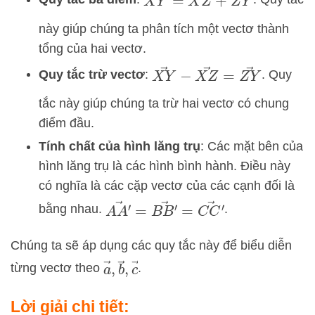
này giúp chúng ta phân tích một vectơ thành
tổng của hai vectơ.
X
Y
→
−
X
Z
→
=
Z
Y
→
Quy tắc trừ vectơ
:
. Quy
tắc này giúp chúng ta trừ hai vectơ có chung
điểm đầu.
Tính chất của hình lăng trụ
: Các mặt bên của
hình lăng trụ là các hình bình hành. Điều này
có nghĩa là các cặp vectơ của các cạnh đối là
A
A
′
→
=
B
B
′
→
=
C
C
′
→
bằng nhau.
.
Chúng ta sẽ áp dụng các quy tắc này để biểu diễn
a
→
,
b
→
,
c
→
từng vectơ theo
.
Lời giải chi tiết: