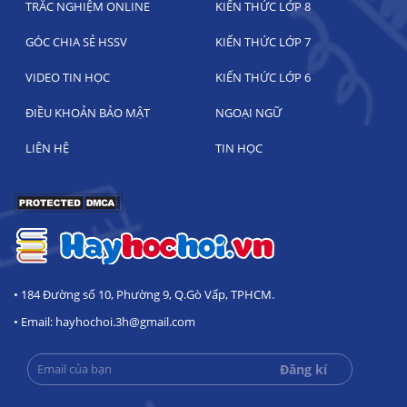
TRẮC NGHIỆM ONLINE
KIẾN THỨC LỚP 8
GÓC CHIA SẺ HSSV
KIẾN THỨC LỚP 7
VIDEO TIN HỌC
KIẾN THỨC LỚP 6
ĐIỀU KHOẢN BẢO MẬT
NGOẠI NGỮ
LIÊN HỆ
TIN HỌC
• 184 Đường số 10, Phường 9, Q.Gò Vấp, TPHCM.
• Email: hayhochoi.3h@gmail.com