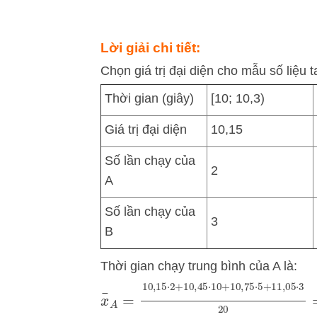
Lời giải chi tiết:
Chọn giá trị đại diện cho mẫu số liệu t
Thời gian (giây)
[10; 10,3)
Giá trị đại diện
10,15
Số lần chạy của
2
A
Số lần chạy của
3
B
Thời gian chạy trung bình của A là:
x
¯
A
=
10
,
15
⋅
2
+
10
,
45
⋅
10
+
10
,
75
⋅