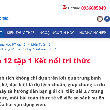
0936685849
Hotline
T
KIẾN THỨC THCS
NGOẠI NGỮ TIN HỌC
HƯỚNG NGHIỆP
ung Học PT lớp 12
Môn Toán 12
.7 trang 84 Toán 12 tập 1 Kết nối tri thức
 12 tập 1 Kết nối tri thức
nh tích không chỉ dựa trên kết quả trung bình
kê, đặc biệt là
độ lệch chuẩn
, giúp chúng ta đo
này sẽ hướng dẫn bạn giải chi tiết
Bài 3.7 trang
thức
, một bài toán thực tế về việc so sánh sự ổn
ủa hai vận động viên.