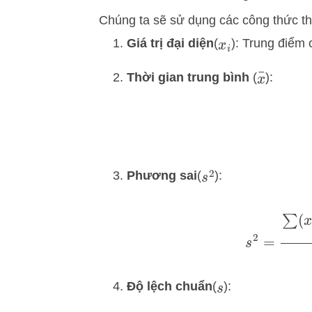
Chúng ta sẽ sử dụng các công thức t
Giá trị đại diện
(
): Trung điểm
x
i
x
¯
Thời gian trung bình
(
):
Phương sai
(
):
s
2
s
2
=
∑
(
Độ lệch chuẩn
(
):
s