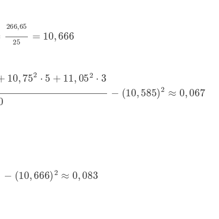
+
11
,
05
⋅
6
25
=
266
,
65
25
=
10
,
666
+
10
,
75
2
⋅
5
+
11
,
05
2
⋅
3
20
−
(
10
,
585
)
2
≈
0
,
067
2
⋅
9
+
11
,
05
2
⋅
6
25
−
(
10
,
666
)
2
≈
0
,
083