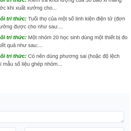
ối tri thức:
Kiểm tra khối lượng của 30 bao xi măng
ớc khi xuất xưởng cho...
ối tri thức:
Tuổi thọ của một số linh kiện điện tử (đơn
xưởng được cho như sau:...
ối tri thức:
Một nhóm 20 học sinh dùng một thiết bị đo
ết quả như sau:...
ối tri thức:
Có nên dùng phương sai (hoặc độ lệch
i mẫu số liệu ghép nhóm...