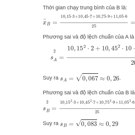
Thời gian chạy trung bình của B là:
x
¯
B
=
10
,
15
⋅
3
+
10
,
45
⋅
7
+
10
,
75
⋅
9
Phương sai và độ lệch chuẩn của A là
s
A
2
=
10
,
15
2
⋅
2
+
10
,
45
2
⋅
10
s
A
=
0
,
067
≈
0
,
26
Suy ra
.
Phương sai và độ lệch chuẩn của B là
s
B
2
=
10
,
15
2
⋅
3
+
10
,
45
2
⋅
7
+
10
,
75
s
B
=
0
,
083
≈
0
,
29
Suy ra