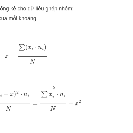
hống kê cho dữ liệu ghép nhóm:
 của mỗi khoảng.
x
¯
=
∑
(
x
i
⋅
n
i
)
N
x
i
−
x
¯
)
2
⋅
n
i
N
=
∑
x
i
2
⋅
n
i
N
−
x
¯
2