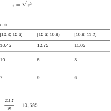
s
=
s
2
a có:
[10,3; 10,6)
[10,6; 10,9)
[10,9; 11,2)
10,45
10,75
11,05
10
5
3
7
9
6
5
+
11
,
05
⋅
3
20
=
211
,
7
20
=
10
,
585