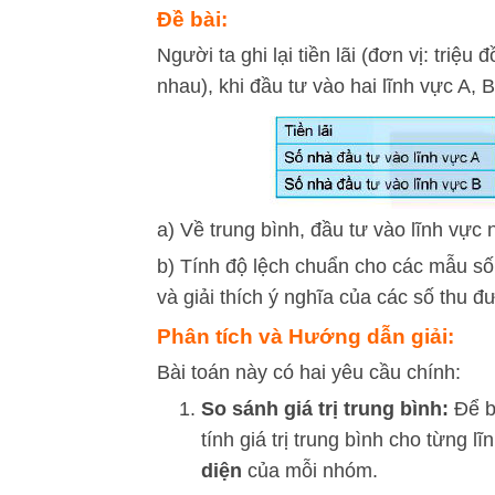
Đề bài:
Người ta ghi lại tiền lãi (đơn vị: triệ
nhau), khi đầu tư vào hai lĩnh vực A, 
a) Về trung bình, đầu tư vào lĩnh vực 
b) Tính độ lệch chuẩn cho các mẫu số l
và giải thích ý nghĩa của các số thu đ
Phân tích và Hướng dẫn giải:
Bài toán này có hai yêu cầu chính:
So sánh giá trị trung bình:
Để bi
tính giá trị trung bình cho từng 
diện
của mỗi nhóm.