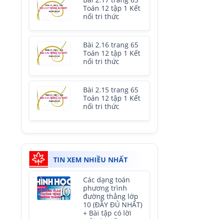
Bài 2.17 trang 65
Toán 12 tập 1 Kết
nối tri thức
Bài 2.16 trang 65
Toán 12 tập 1 Kết
nối tri thức
Bài 2.15 trang 65
Toán 12 tập 1 Kết
nối tri thức
TIN XEM NHIỀU NHẤT
Các dạng toán
phương trình
đường thẳng lớp
10 (ĐẦY ĐỦ NHẤT)
+ Bài tập có lời