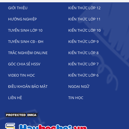
GIỚI THIỆU
KIẾN THỨC LỚP 12
HƯỚNG NGHIỆP
KIẾN THỨC LỚP 11
TUYỂN SINH LỚP 10
KIẾN THỨC LỚP 10
TUYỂN SINH CĐ - ĐH
KIẾN THỨC LỚP 9
TRẮC NGHIỆM ONLINE
KIẾN THỨC LỚP 8
GÓC CHIA SẺ HSSV
KIẾN THỨC LỚP 7
VIDEO TIN HỌC
KIẾN THỨC LỚP 6
ĐIỀU KHOẢN BẢO MẬT
NGOẠI NGỮ
LIÊN HỆ
TIN HỌC