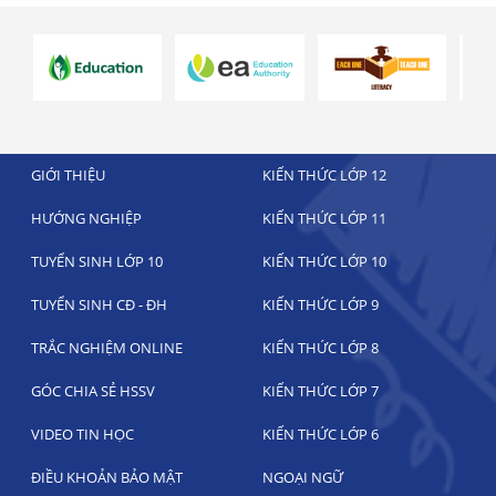
GIỚI THIỆU
KIẾN THỨC LỚP 12
HƯỚNG NGHIỆP
KIẾN THỨC LỚP 11
TUYỂN SINH LỚP 10
KIẾN THỨC LỚP 10
TUYỂN SINH CĐ - ĐH
KIẾN THỨC LỚP 9
TRẮC NGHIỆM ONLINE
KIẾN THỨC LỚP 8
GÓC CHIA SẺ HSSV
KIẾN THỨC LỚP 7
VIDEO TIN HỌC
KIẾN THỨC LỚP 6
ĐIỀU KHOẢN BẢO MẬT
NGOẠI NGỮ