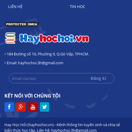
LIÊN HỆ
TIN HỌC
• 184 Đường số 10, Phường 9, Q.Gò Vấp, TPHCM.
• Email: hayhochoi.3h@gmail.com
KẾT NỐI VỚI CHÚNG TÔI
Hay Học Hỏi (hayhochoi.vn) - Kênh thông tin tuyển sinh và chia sẻ
kiến thức học tập. Liên hệ: hayhochoi.3h@gmail.com