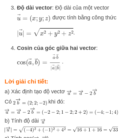
Độ dài vector
: Độ dài của một vector
u
→
=
(
x
;
y
;
z
)
được tính bằng công thức
|
u
→
|
=
x
2
+
y
2
+
z
2
.
Cosin của góc giữa hai vector
:
cos
(
a
→
,
b
→
)
=
a
→
⋅
b
→
|
a
→
|
|
b
→
|
.
Lời giải chi tiết:
a) Xác định tạo độ vectơ
Có
khi đó:
b) Tính độ dài