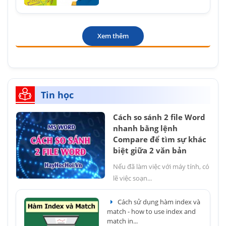
Xem thêm
Tin học
Cách so sánh 2 file Word
nhanh bằng lệnh
Compare để tìm sự khác
biệt giữa 2 văn bản
Nếu đã làm việc với máy tính, có
lẽ việc soạn...
Cách sử dụng hàm index và
match - how to use index and
match in...