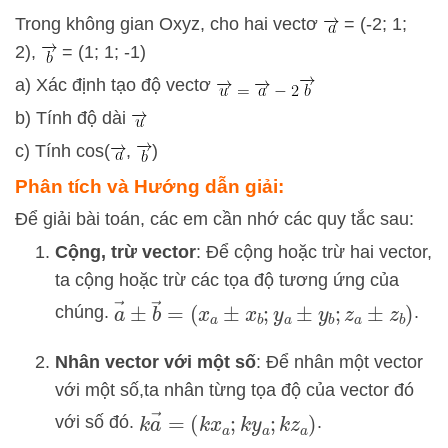
Trong không gian Oxyz, cho hai vectơ
= (-2; 1;
2),
= (1; 1; -1)
a) Xác định tạo độ vectơ
b) Tính độ dài
c) Tính cos(
,
)
Phân tích và Hướng dẫn giải:
Để giải bài toán, các em cần nhớ các quy tắc sau:
Cộng, trừ vector
: Để cộng hoặc trừ hai vector,
ta cộng hoặc trừ các tọa độ tương ứng của
a
→
±
b
→
=
(
x
a
±
x
b
;
y
a
±
y
b
;
z
a
±
z
b
)
chúng.
.
Nhân vector với một số
: Để nhân một vector
với một số,ta nhân từng tọa độ của vector đó
k
a
→
=
(
k
x
a
;
k
y
a
;
k
z
a
)
với số đó.
.