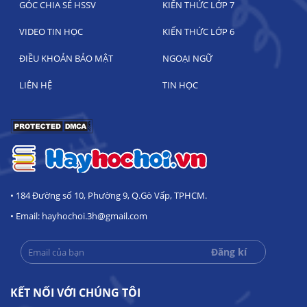
GÓC CHIA SẺ HSSV
KIẾN THỨC LỚP 7
VIDEO TIN HỌC
KIẾN THỨC LỚP 6
ĐIỀU KHOẢN BẢO MẬT
NGOẠI NGỮ
LIÊN HỆ
TIN HỌC
• 184 Đường số 10, Phường 9, Q.Gò Vấp, TPHCM.
• Email: hayhochoi.3h@gmail.com
KẾT NỐI VỚI CHÚNG TÔI