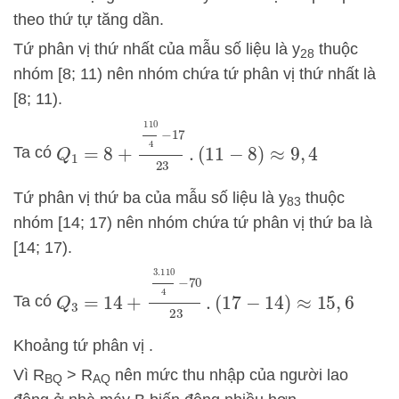
theo thứ tự tăng dần.
Tứ phân vị thứ nhất của mẫu số liệu là y
thuộc
28
nhóm [8; 11) nên nhóm chứa tứ phân vị thứ nhất là
[8; 11).
Q
1
=
8
+
110
4
−
17
23
.
(
11
−
8
)
≈
9
,
4
Ta có
Tứ phân vị thứ ba của mẫu số liệu là y
thuộc
83
nhóm [14; 17) nên nhóm chứa tứ phân vị thứ ba là
[14; 17).
Q
3
=
14
+
3.110
4
−
70
23
.
(
17
−
14
)
≈
15
,
6
Ta có
Khoảng tứ phân vị .
Vì R
> R
nên mức thu nhập của người lao
BQ
AQ