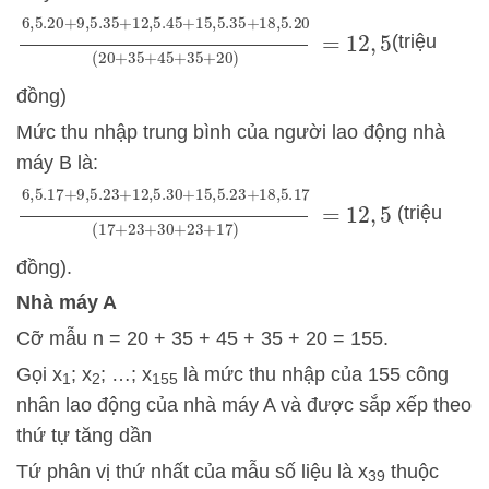
6
,
5.20
+
9
,
5.35
+
12
,
5.45
+
15
,
5.35
+
18
,
5.20
(
20
+
(triệu
đồng)
Mức thu nhập trung bình của người lao động nhà
máy B là:
6
,
5.17
+
9
,
5.23
+
12
,
5.30
+
15
,
5.23
+
18
,
5.17
(
17
+
(triệu
đồng).
Nhà máy A
Cỡ mẫu n = 20 + 35 + 45 + 35 + 20 = 155.
Gọi x
; x
; …; x
là mức thu nhập của 155 công
1
2
155
nhân lao động của nhà máy A và được sắp xếp theo
thứ tự tăng dần
Tứ phân vị thứ nhất của mẫu số liệu là x
thuộc
39