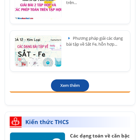
trên...
Phương pháp giải các dạng
bài tập về Sắt Fe, hỗn hợp...
Xem thêm
Kiến thức THCS
Các dạng toán về căn bậc