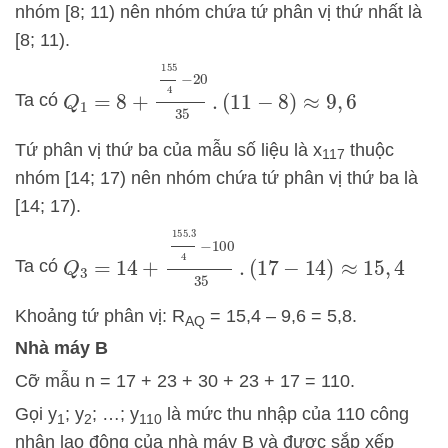
nhóm [8; 11) nên nhóm chứa tứ phân vị thứ nhất là
[8; 11).
Q
1
=
8
+
155
4
−
20
35
.
(
11
−
8
)
≈
9
,
6
Ta có
Tứ phân vị thứ ba của mẫu số liệu là x
thuộc
117
nhóm [14; 17) nên nhóm chứa tứ phân vị thứ ba là
[14; 17).
Q
3
=
14
+
155.3
4
−
100
35
.
(
17
−
14
)
≈
15
,
4
Ta có
Khoảng tứ phân vị: R
= 15,4 – 9,6 = 5,8.
AQ
Nhà máy B
Cỡ mẫu n = 17 + 23 + 30 + 23 + 17 = 110.
Gọi y
; y
; …; y
là mức thu nhập của 110 công
1
2
110
nhân lao động của nhà máy B và được sắp xếp