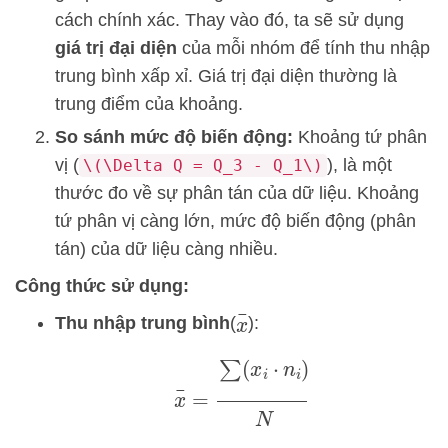
cách chính xác. Thay vào đó, ta sẽ sử dụng
giá trị đại diện
của mỗi nhóm để tính thu nhập
trung bình xấp xỉ. Giá trị đại diện thường là
trung điểm của khoảng.
So sánh mức độ biến động:
Khoảng tứ phân
vị (
), là một
\(\Delta Q = Q_3 - Q_1\)
thước đo về sự phân tán của dữ liệu. Khoảng
tứ phân vị càng lớn, mức độ biến động (phân
tán) của dữ liệu càng nhiều.
Công thức sử dụng:
x
¯
Thu nhập trung bình
(
):
x
¯
=
∑
(
x
i
⋅
n
i
)
N