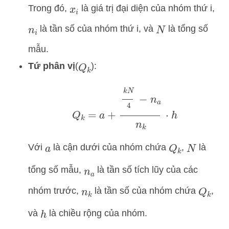
Trong đó,
là giá trị đại diện của nhóm thứ i,
x
i
là tần số của nhóm thứ i, và
là tổng số
n
i
N
mẫu.
Tứ phân vị
(
):
Q
k
Q
k
=
a
+
k
N
4
−
n
a
n
k
⋅
h
Với
là cận dưới của nhóm chứa
,
là
a
Q
k
N
tổng số mẫu,
là tần số tích lũy của các
n
a
nhóm trước,
là tần số của nhóm chứa
,
n
k
Q
k
và
là chiều rộng của nhóm.
h